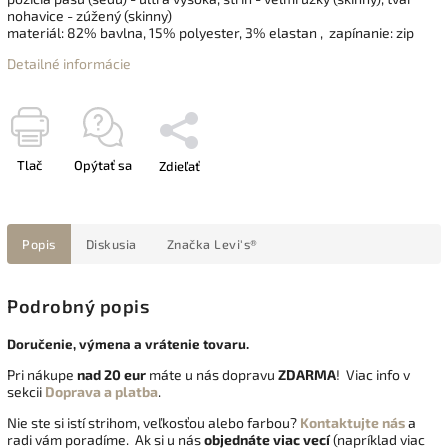
nohavice - zúžený (skinny)
materiál:
82% bavlna, 15% polyester, 3% elastan
, zapínanie: zip
Detailné informácie
Tlač
Opýtať sa
Zdieľať
Popis
Diskusia
Značka
Levi's®
Podrobný popis
Doručenie, výmena a vrátenie tovaru.
Pri nákupe
nad 20 eur
máte u nás dopravu
ZDARMA
! Viac info v
sekcii
Doprava a platba
.
Nie ste si istí strihom, veľkosťou alebo farbou?
Kontaktujte nás
a
radi vám poradíme. Ak si u nás
objednáte viac vecí
(napríklad viac