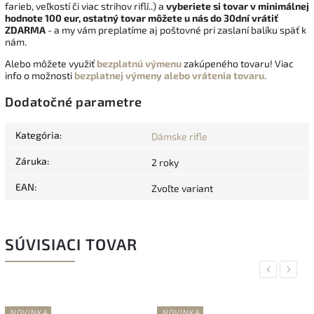
farieb, veľkostí či viac strihov riflí..) a
vyberiete si tovar v minimálnej
hodnote 100 eur, ostatný tovar môžete u nás do 30dní vrátiť
ZDARMA
- a my vám preplatíme aj poštovné pri zaslaní balíku späť k
nám.
Alebo môžete využiť
bezplatnú výmenu
zakúpeného tovaru! Viac
info o možnosti
bezplatnej výmeny alebo vrátenia tovaru.
Dodatočné parametre
Kategória
:
Dámske rifle
Záruka
:
2 roky
EAN
:
Zvoľte variant
SÚVISIACI TOVAR
Previous
Next
NOVINKA
NOVINKA