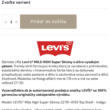
Zvoľte variant
Pridať do košíka
Dámske rifle
Levi's® MILE HIGH Super Skinny
s ultra vysokým
pásom
. Trendy strih formujúci krivky ktorý je vyrobený z prémiového
elastického denimu v tmavomodrej farbe ktorý sa dokonale
prispôsobuje vašej postave a dlho si zachováva svoju pevnosť a dlhú
životnosť
.
Modelka na fotografiách meria 176 cm a má na sebe
veľkosť 27/30.
VyzerajDobre.sk je autorizovaný predajca značky LEVI´S® so 100%
garanciou originality zakúpeného výrobku.
Model: LEVI´S® Mile High Super Skinny 22791-0193
Top Shelf - Indigo
pozícia pásu (sedu) - ultra vysoká, strih - veľmi úzky (skinny), tvar