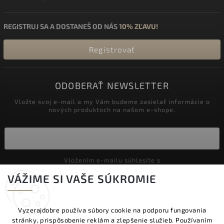
REGISTRUJ SA A DOSTANEŠ OD NÁS
10% ZĽAVU!
Registrovať
ODOBERAŤ NEWSLETTER
Vložte svoj e-mail a my Vám budeme zasielať informácie o
nových produktoch na našom e-shope.
Vložením e-mailu súhlasíte s
podmienkami ochrany osobných údajov
VÁŽIME SI VAŠE SÚKROMIE
Prihlásiť sa
Vyzerajdobre používa súbory cookie na podporu fungovania
stránky, prispôsobenie reklám a zlepšenie služieb. Používaním