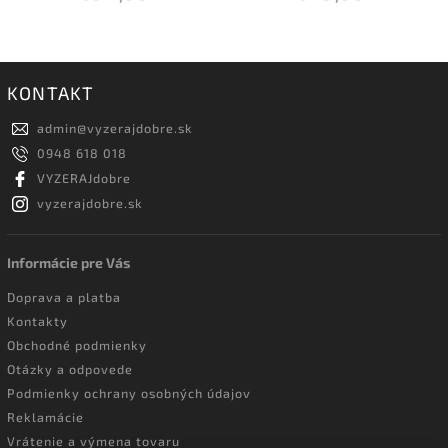
KONTAKT
admin
@
vyzerajdobre.sk
0948 618 018
VYZERAJdobre
vyzerajdobre.sk
Informácie pre Vás
Doprava a platba
Kontakty
Obchodné podmienky
Otázky a odpovede
Podmienky ochrany osobných údajov
Reklamácie
Vrátenie a výmena tovaru