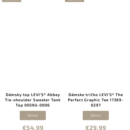
Dámsky top LEVI'S® Abbey
Dámske tričko LEVI'S® The
Tie-shoulder Sweater Tank
Perfect Graphic Tee 17369-
Top 0059U-0006
0297
Detail
Detail
€54,99
€29,99