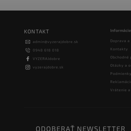
Informácie
KONTAKT
Doprava a
admin
@
vyzerajdobre.sk
Kontakty
0948 618 018
Obchodné 
VYZERAJdobre
Otázky a 
vyzerajdobre.sk
Podmienky
Reklamáci
Vrátenie 
ODOBERAŤ NEWSLETTER