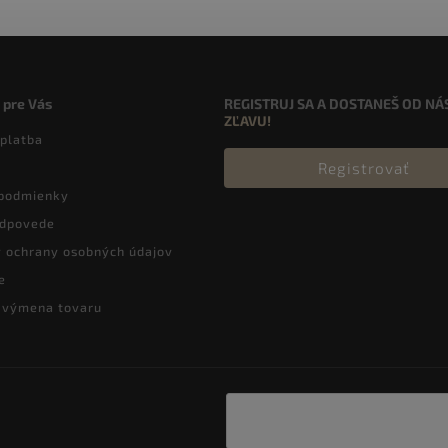
 pre Vás
REGISTRUJ SA A DOSTANEŠ OD NÁ
ZĽAVU!
 platba
Registrovať
podmienky
odpovede
 ochrany osobných údajov
e
a výmena tovaru