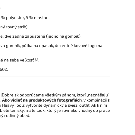
:
 % polyester, 5 % elastan.
ný rovný strih).
, dve zadné zapustené (jedno na gombík).
s a gombík, pútka na opasok, decentné kovové logo na
á na sebe veľkosť M.
602.
jDobre.sk odporúčame všetkým pánom, ktorí „neznášajú“
e.
Ako vidieť na produktových fotografiách
, v kombinácii s
eavy Tools vytvoríte dynamický a svieži outfit. Ak k nim
iele tenisky, máte look, ktorý je rovnako vhodný do práce
ľný rodinný obed.