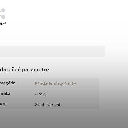
eľať
datočné parametre
ategória
:
Pánske kraťasy, šortky
áruka
:
2 roky
AN
:
Zvoľte variant