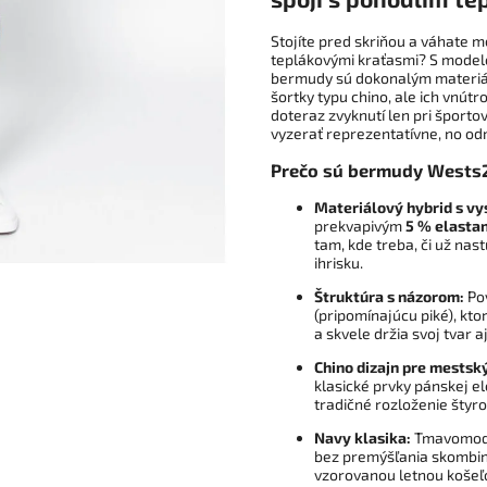
Stojíte pred skriňou a váhate 
teplákovými kraťasmi? S mode
bermudy sú dokonalým materiá
šortky typu chino, ale ich vnútr
doteraz zvyknutí len pri športo
vyzerať reprezentatívne, no o
Prečo sú bermudy Wests2
Materiálový hybrid s vy
prekvapivým
5 % elasta
tam, kde treba, či už nas
ihrisku.
Štruktúra s názorom:
Pov
(pripomínajúcu piké), k
a skvele držia svoj tvar 
Chino dizajn pre mestský
klasické prvky pánskej el
tradičné rozloženie štyro
Navy klasika:
Tmavomodrá
bez premýšľania skombin
vzorovanou letnou košeľ