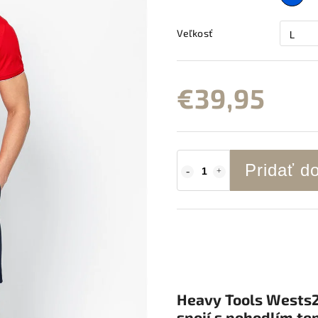
Veľkosť
€39,95
Pridať d
Heavy Tools Wests2
spojí s pohodlím te