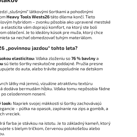
medzi „slušnými“ látkovými šortkami a pohodlnými
lom
Heavy Tools Wests26
táto dilema končí. Tieto
lovým hybridom – zvonku pôsobia ako upravené mestské
o a elasticita vám doprajú komfort, na ktorý ste boli
vom oblečení. Je to ideálny kúsok pre muža, ktorý chce
dmieta sa nechať obmedzovať tuhým materiálom.
6 „povinnou jazdou“ tohto leta?
sokou elasticitou:
Vďaka zloženiu so
76 % bavlny
a
nu
sú tieto šortky neskutočne poddajné. Pružia presne
tupujete do auta, alebo trávite popoludnie na detskom
rch látky má jemnú, vizuálne atraktívnu textúru
torá dodáva bermudám hĺbku. Vďaka tomu nepôsobia fádne
aj po celodennom nosení.
 look:
Napriek svojej mäkkosti si šortky zachovávajú
egancie – pútka na opasok, zapínanie na zips a gombík, a
ch vreciek.
 farba je stávkou na istotu. Je to základný kameň, ktorý
ujete s bielym tričkom, červenou polokošeľou alebo
ou.