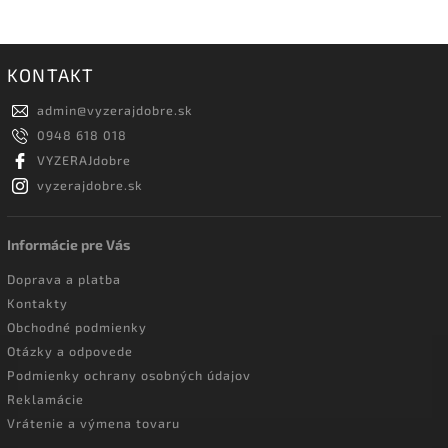
KONTAKT
admin
@
vyzerajdobre.sk
0948 618 018
VYZERAJdobre
vyzerajdobre.sk
Informácie pre Vás
Doprava a platba
Kontakty
Obchodné podmienky
Otázky a odpovede
Podmienky ochrany osobných údajov
Reklamácie
Vrátenie a výmena tovaru