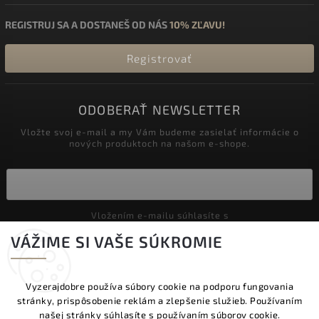
REGISTRUJ SA A DOSTANEŠ OD NÁS
10% ZĽAVU!
Registrovať
ODOBERAŤ NEWSLETTER
Vložte svoj e-mail a my Vám budeme zasielať informácie o
nových produktoch na našom e-shope.
Vložením e-mailu súhlasíte s
podmienkami ochrany osobných údajov
VÁŽIME SI VAŠE SÚKROMIE
Prihlásiť sa
Vyzerajdobre používa súbory cookie na podporu fungovania
stránky, prispôsobenie reklám a zlepšenie služieb. Používaním
Copyright 2026
Vyzeraj dobre
. Všetky práva vyhradené.
našej stránky súhlasíte s používaním súborov cookie.