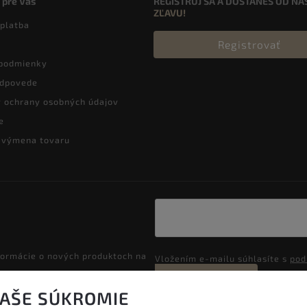
 pre Vás
REGISTRUJ SA A DOSTANEŠ OD NÁ
ZĽAVU!
 platba
Registrovať
podmienky
odpovede
 ochrany osobných údajov
e
a výmena tovaru
formácie o nových produktoch na
Vložením e-mailu súhlasíte s
pod
Prihlásiť sa
VAŠE SÚKROMIE