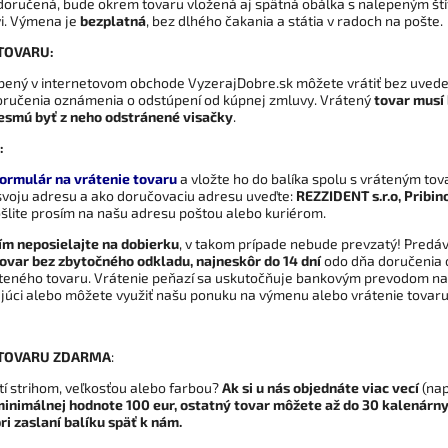
oručená, bude okrem tovaru vložená aj spätná obálka s nalepeným štítk
vi. Výmena je
bezplatná
, bez dlhého čakania a státia v radoch na pošte.
TOVARU:
pený v internetovom obchode VyzerajDobre.sk môžete vrátiť bez uved
oručenia oznámenia o odstúpení od kúpnej zmluvy. Vrátený
tovar musí
esmú byť z neho odstránené visačky
.
:
ormulár na vrátenie tovaru
a vložte ho do balíka spolu s vráteným to
 svoju adresu a ako doručovaciu adresu uveďte:
REZZIDENT s.r.o, Pribin
ošlite prosím na našu adresu poštou alebo kuriérom.
ím neposielajte na dobierku
, v takom prípade nebude prevzatý! Predá
tovar bez zbytočného odkladu, najneskôr do 14 dní
odo dňa doručenia 
ráteného tovaru. Vrátenie peňazí sa uskutočňuje bankovým prevodom na 
júci alebo môžete využiť našu ponuku na výmenu alebo vrátenie tovar
 TOVARU ZDARMA
:
istí strihom, veľkosťou alebo farbou?
Ak si u nás objednáte viac vecí
(napr
 minimálnej hodnote 100 eur, ostatný tovar môžete
až do 30 kalenárny
ri zaslaní balíku späť k nám.