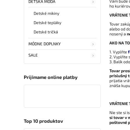
Vám bude d
DETSKÁ MÓDA
ho kuriéro
Detské mikiny
VRÁTENIE 
Detské tepláky
Tovar zakú
alebo od d
Detské tričká
nosený a
n
AKO NA TO
MÓDNE DOPLNKY
1. Vyplňte
f
SALE
2. Vyplňte
3. Balík od
Tovar pros
príslušný 
Prijímame online platby
prijatia v
znáša kupu
VRÁTENIE
Nie ste si 
si tovar v
Top 10 produktov
poštovné p