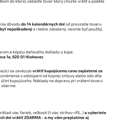
om do ktorej zabalíte tovar ktorý chcete vrátiť a podáte
enia dôvodu
do 14 kalendárnych dní
od prevzatia tovaru
 byť nepoškodený
a riadne zabalený, nesmie byť použitý,
varom a kópiou daňového dokladu o kúpe.
ova 1a, 920 01 Hlohovec
vajúci sa zaväzuje
vrátiť kupujúcemu cenu zaplatenú za
oznámenia o odstúpení od kúpnej zmluvy alebo odo dňa
účet kupujúceho. Náklady na dopravu pri vrátení tovaru
u zdarma.
íklad viac farieb, veľkostí či viac strihov riflí...)
a vyberiete
ch dní vrátiť
ZDARMA - a my vám preplatíme aj