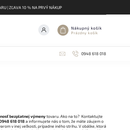
RU | ZĽAVA 10 % NA PRVÝ NÁKUP
Nákupný košík
Prázdny košík
0948 618 018
nosť bezplatnej výmeny
tovaru. Ako na to? Kontaktujte
0948 618 018
a informujete nás o tom, že máte záujem o
m v inej veľkosti, prípadne iného strihu. V obálke, ktorá