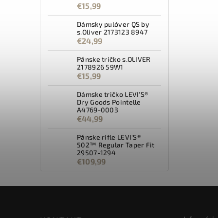
€15,99
Dámsky pulóver QS by
s.Oliver 2173123 8947
€24,99
Pánske tričko s.OLIVER
2178926 59W1
€15,99
Dámske tričko LEVI'S®
Dry Goods Pointelle
A4769-0003
€44,99
Pánske rifle LEVI'S®
502™ Regular Taper Fit
29507-1294
€109,99