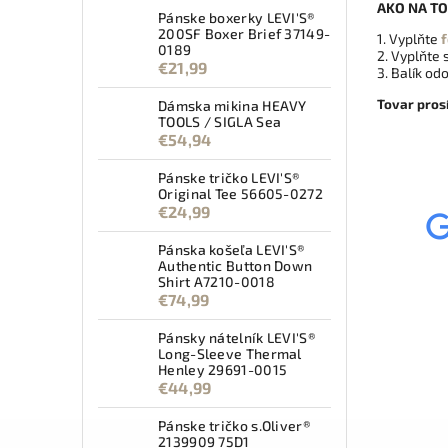
AKO NA TO
Pánske boxerky LEVI'S®
200SF Boxer Brief 37149-
1. Vyplňte
f
0189
2. Vyplňte
€21,99
3. Balík od
Tovar pros
Dámska mikina HEAVY
TOOLS / SIGLA Sea
€54,94
Pánske tričko LEVI'S®
Original Tee 56605-0272
€24,99
Pánska košeľa LEVI'S®
Authentic Button Down
Shirt A7210-0018
€74,99
Pánsky nátelník LEVI'S®
Long-Sleeve Thermal
Henley 29691-0015
€44,99
Pánske tričko s.Oliver®
2139909 75D1