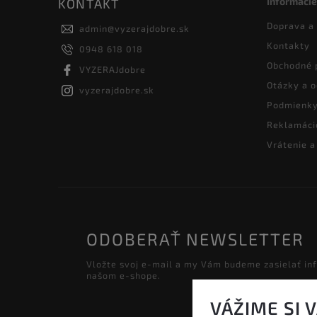
Informácie
KONTAKT
Doprava a
admin
@
vyzerajdobre.sk
Kontakty
0948 618 018
Obchodné 
VYZERAJdobre
Otázky a 
vyzerajdobre.sk
Podmienky
Reklamáci
Vrátenie 
ODOBERAŤ NEWSLETTER
Vložte svoj e-mail a my Vám budeme zasielať in
našom e-shope.
VÁŽIME SI 