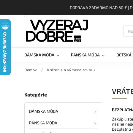
DOPRAVA ZADARMO NAD 60 € | D
DÁMSKA MÓDA
PÁNSKA MÓDA
DETSKÁ
Domov
/
Vrátenie a výmena tovaru
VRÁT
Kategórie
BEZPLATN
DÁMSKA MÓDA
Zakúpili st
PÁNSKA MÓDA
nás na naš
bezplatnú 