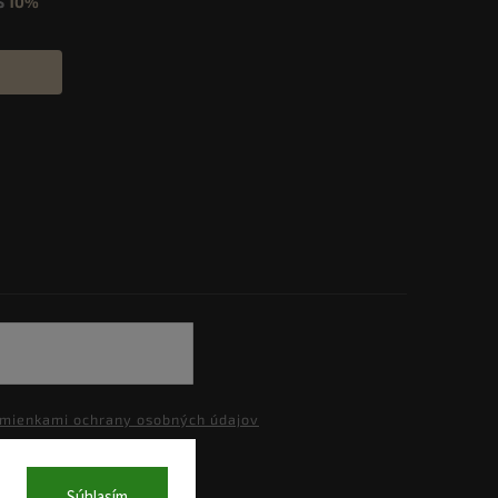
S
10%
mienkami ochrany osobných údajov
Súhlasím