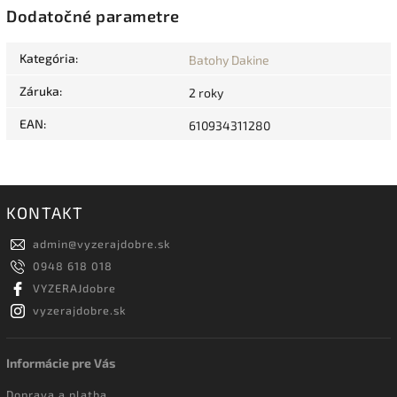
Dodatočné parametre
Kategória
:
Batohy Dakine
Záruka
:
2 roky
EAN
:
610934311280
KONTAKT
admin
@
vyzerajdobre.sk
0948 618 018
VYZERAJdobre
vyzerajdobre.sk
Informácie pre Vás
Doprava a platba