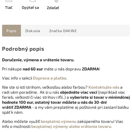
Tlač
Opýtať sa
Zdieľať
Popis
Diskusia
Značka
DAKINE
Podrobný popis
Doručenie, výmena a vrátenie tovaru.
Pri nákupe
nad 60 eur
máte u nás dopravu
ZDARMA
!
Viac info v sekcii
Doprava a platba
.
Nie ste si istí strihom, veľkosťou alebo farbou?
Kontaktujte nás
a
radi vám poradíme. Ak si u nás
objednáte viac vecí
(napríklad viac
farieb, veľkostí či viac strihov riflí..) a
vyberiete si tovar v minimálnej
hodnote 100 eur, ostatný tovar môžete u nás do 30-dní
vrátiť
ZDARMA
- a my vám preplatíme aj poštovné pri zaslaní balíku
späť k nám.
Alebo môžete využiť
bezplatnú výmenu
zakúpeného tovaru! Viac
info o možnosti
bezplatnej výmeny alebo vrátenia tovaru.