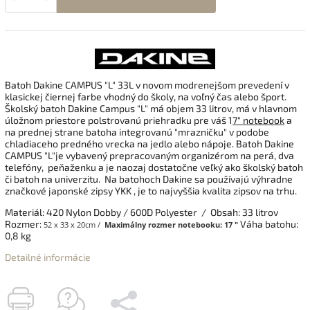
Batoh
Dakine
CAMPUS
"L" 33L v novom modrenejšom prevedení
v
klasickej čiernej farbe vhodný
do
školy
, na
voľný čas
alebo
šport
.
Školský
batoh
Dakine
Campus
"L"
má objem 33 litrov,
má
v hlavnom
úložnom priestore
polstrovanú priehradku
pre váš
1
7" notebook
a
na prednej strane batoha integrovanú
"mrazničku
" v podobe
chladiaceho predného vrecka na jedlo alebo nápoje. Batoh
Dakine
CAMPUS
"L"
je
vybavený prepracovaným
organizérom
na perá, dva
telefóny,
peňaženku a
je naozaj dostatočne veľký ako
školský
batoh
či batoh
na
univerzitu
. Na batohoch
Dakine
sa používajú výhradne
značkové
japonské zipsy
YKK
,
je
to
najvyššia kvalita
zipsov
na
trhu
.
Materiál: 420 Nylon Dobby / 600D Polyester / Obsah: 33 litrov
Rozmer:
Váha batohu:
52 x 33 x 20cm /
Maximálny rozmer notebooku:
17 ″
0,8 kg
Detailné informácie