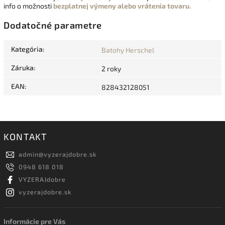
info o možnosti
bezplatnej výmeny alebo vrátenia tovaru.
Dodatočné parametre
Kategória
:
Batohy Herschel
Záruka
:
2 roky
EAN
:
828432128051
KONTAKT
admin
@
vyzerajdobre.sk
0948 618 018
VYZERAJdobre
vyzerajdobre.sk
Informácie pre Vás