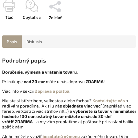
Tlač
Opýtať sa
Zdieľať
Popis
Diskusia
Podrobný popis
Doručenie, výmena a vrátenie tovaru.
Pri nákupe
nad 20 eur
máte u nás dopravu
ZDARMA
!
Viac info v sekcii
Doprava a platba
.
Nie ste si istí strihom, veľkosťou alebo farbou?
Kontaktujte nás
a
radi vám poradíme. Ak si u nás
objednáte viac vecí
(napríklad viac
farieb, veľkostí či viac strihov riflí..) a
vyberiete si tovar v minimálnej
hodnote 100 eur, ostatný tovar môžete u nás do 30-dní
vrátiť
ZDARMA
- a my vám preplatíme aj poštovné pri zaslaní balíku
späť k nám.
Alebo môžete využiť
bezplatnú výmenu
zakúpeného tovaru! Viac