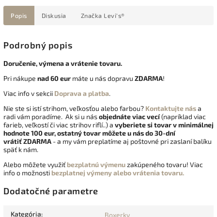
Popis
Diskusia
Značka
Levi's®
Podrobný popis
Doručenie, výmena a vrátenie tovaru.
Pri nákupe
nad 60 eur
máte u nás dopravu
ZDARMA
!
Viac info v sekcii
Doprava a platba
.
Nie ste si istí strihom, veľkosťou alebo farbou?
Kontaktujte nás
a
radi vám poradíme. Ak si u nás
objednáte viac vecí
(napríklad viac
farieb, veľkostí či viac strihov riflí..) a
vyberiete si tovar v minimálnej
hodnote 100 eur, ostatný tovar môžete u nás do 30-dní
vrátiť
ZDARMA
- a my vám preplatíme aj poštovné pri zaslaní balíku
späť k nám.
Alebo môžete využiť
bezplatnú výmenu
zakúpeného tovaru! Viac
info o možnosti
bezplatnej výmeny alebo vrátenia tovaru.
Dodatočné parametre
Kategória
:
Boxerky