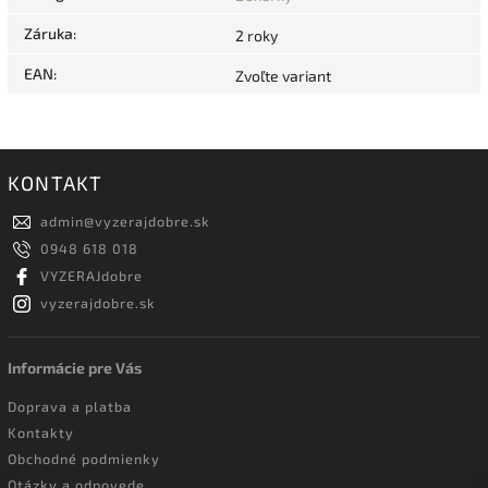
Záruka
:
2 roky
EAN
:
Zvoľte variant
KONTAKT
admin
@
vyzerajdobre.sk
0948 618 018
VYZERAJdobre
vyzerajdobre.sk
Informácie pre Vás
Doprava a platba
Kontakty
Obchodné podmienky
Otázky a odpovede