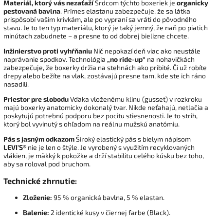
Materiál, ktorý vás nezaťaží
Srdcom týchto boxeriek je
organicky
pestovaná bavlna
. Prímes elastanu zabezpečuje, že sa látka
prispôsobí vašim krivkám, ale po vypraní sa vráti do pôvodného
stavu. Je to ten typ materiálu, ktorý je taký jemný, že naň po piatich
minútach zabudnete – a presne to od dobrej bielizne chcete.
Inžinierstvo proti vyhŕňaniu
Nič nepokazí deň viac ako neustále
naprávanie spodkov. Technológia
„no ride-up“
na nohavičkách
zabezpečuje, že boxerky držia na stehnách ako pribité. Či už robíte
drepy alebo bežíte na vlak, zostávajú presne tam, kde ste ich ráno
nasadili.
Priestor pre slobodu
Vďaka vloženému klinu (gusset) v rozkroku
majú boxerky anatomicky dokonalý tvar. Nikde neťahajú, netlačia a
poskytujú potrebnú podporu bez pocitu stiesnenosti. Je to strih,
ktorý bol vyvinutý s ohľadom na reálnu mužskú anatómiu.
Pás s jasným odkazom
Široký elastický pás s bielym nápisom
LEVI'S®
nie je len o štýle. Je vyrobený s využitím recyklovaných
vlákien, je mäkký k pokožke a drží stabilitu celého kúsku bez toho,
aby sa roloval pod bruchom.
Technické zhrnutie:
Zloženie:
95 % organická bavlna, 5 % elastan.
Balenie:
2 identické kusy v čiernej farbe (Black).