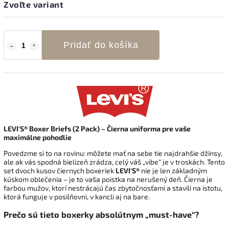
Zvoľte variant
Pridať do košíka
LEVI'S® Boxer Briefs (2 Pack) – Čierna uniforma pre vaše
maximálne pohodlie
Povedzme si to na rovinu: môžete mať na sebe tie najdrahšie džínsy,
ale ak vás spodná bielizeň zrádza, celý váš „vibe“ je v troskách. Tento
set dvoch kusov čiernych boxeriek
LEVI'S®
nie je len základným
kúskom oblečenia – je to vaša poistka na nerušený deň. Čierna je
farbou mužov, ktorí nestrácajú čas zbytočnosťami a stavili na istotu,
ktorá funguje v posilňovni, v kancli aj na bare.
Prečo sú tieto boxerky absolútnym „must-have“?