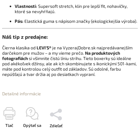
Vlastnosti:
Supersoft stretch, klin pre lepší fit, nohavičky,
ktoré sa nevyhŕňajú.
Pás:
Elastická guma s nápisom značky (ekologickejšia výroba).
Náš tip z predajne:
Čierna klasika od
LEVI'S®
je na VyzerajDobre.sk najpredávanejším
darčekom pre mužov – a my vieme prečo.
Na produktových
fotografiách
si všimnite čistú líniu strihu. Tieto boxerky sú ideálne
pod akékoľvek džínsy, ale ak ich skombinujete s ikonickými 501-kami,
máte pod kontrolou celý outfit od základov. Sú odolné, farbu
nepúšťajú a tvar držia aj po desiatkach vypraní.
Detailné informácie
Tlač
Opýtať sa
Zdieľať