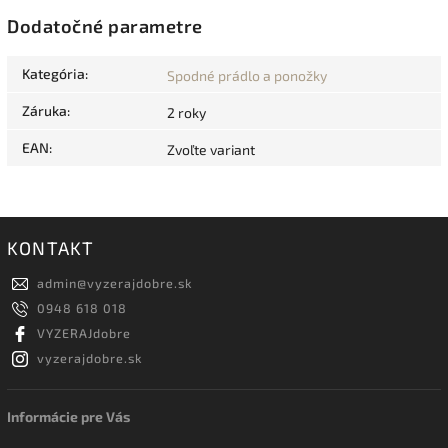
Dodatočné parametre
Kategória
:
Spodné prádlo a ponožky
Záruka
:
2 roky
EAN
:
Zvoľte variant
KONTAKT
admin
@
vyzerajdobre.sk
0948 618 018
VYZERAJdobre
vyzerajdobre.sk
Informácie pre Vás