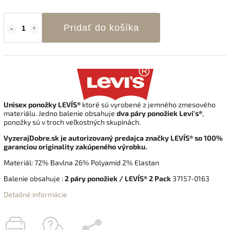
Pridať do košíka
Unisex ponožky LEVI´S®
ktoré sú vyrobené z jemného zmesového
materiálu. Jedno balenie obsahuje
dva páry ponožiek Levi's®
,
ponožky sú v troch veľkostných skupinách.
VyzerajDobre.sk je autorizovaný predajca značky LEVI´S® so 100%
garanciou originality zakúpeného výrobku.
Materiál: 72% Bavlna 26% Polyamid 2% Elastan
Balenie obsahuje :
2 páry ponožiek / LEVI´S® 2 Pack
37157-0163
Detailné informácie