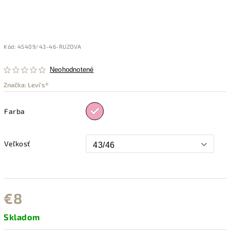
Kód:
45409/43-46-RUZOVA
Neohodnotené
Značka:
Levi's®
Farba
Veľkosť
€8
Skladom