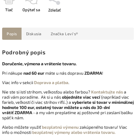
Tlač
Opýtať sa
Zdieľať
Popis
Diskusia
Značka
Levi's®
Podrobný popis
Doručenie, výmena a vrátenie tovaru.
Pri nákupe
nad 60 eur
máte u nás dopravu
ZDARMA
!
Viac info v sekcii
Doprava a platba
.
Nie ste si istí strihom, veľkosťou alebo farbou?
Kontaktujte nás
a
radi vám poradíme. Ak si u nás
objednáte viac vecí
(napríklad viac
farieb, veľkostí či viac strihov riflí..) a
vyberiete si tovar v minimálnej
hodnote 100 eur, ostatný tovar môžete u nás do 30-dní
vrátiť
ZDARMA
- a my vám preplatíme aj poštovné pri zaslaní balíku
späť k nám.
Alebo môžete využiť
bezplatnú výmenu
zakúpeného tovaru! Viac
info o možnosti
bezplatnej výmeny alebo vrátenia tovaru.