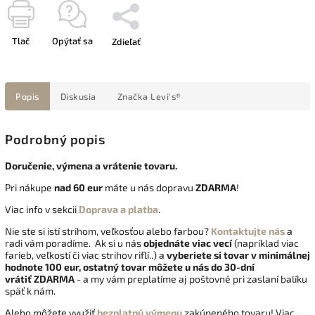
Tlač
Opýtať sa
Zdieľať
Popis
Diskusia
Značka
Levi's®
Podrobný popis
Doručenie, výmena a vrátenie tovaru.
Pri nákupe
nad 60 eur
máte u nás dopravu
ZDARMA
!
Viac info v sekcii
Doprava a platba
.
Nie ste si istí strihom, veľkosťou alebo farbou?
Kontaktujte nás
a
radi vám poradíme. Ak si u nás
objednáte viac vecí
(napríklad viac
farieb, veľkostí či viac strihov riflí..) a
vyberiete si tovar v minimálnej
hodnote 100 eur, ostatný tovar môžete u nás do 30-dní
vrátiť
ZDARMA
- a my vám preplatíme aj poštovné pri zaslaní balíku
späť k nám.
Alebo môžete využiť
bezplatnú výmenu
zakúpeného tovaru! Viac