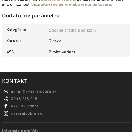
info o možnosti
bezplatnej výmeny alebo vrátenia tovaru.
Dodatočné parametre
Kategória
:
Spodné prádlo a ponožky
Záruka
:
2 roky
EAN
:
Zvoľte variant
KONTAKT
admin
@
vyzerajdobre.sk
0948 618 018
VYZERAJdobre
vyzerajdobre.sk
Informácie pre Vás