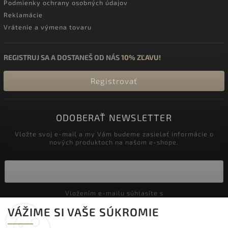
Podmienky ochrany osobných údajov
Reklamácie
Vrátenie a výmena tovaru
REGISTRUJ SA A DOSTANEŠ OD NÁS
10% ZĽAVU!
Registrovať
ODOBERAŤ NEWSLETTER
Vložte svoj e-mail a my Vám budeme zasielať informácie o
nových produktoch na našom e-shope.
Vložením e-mailu súhlasíte s
podmienkami ochrany osobných údajov
VÁŽIME SI VAŠE SÚKROMIE
Prihlásiť sa