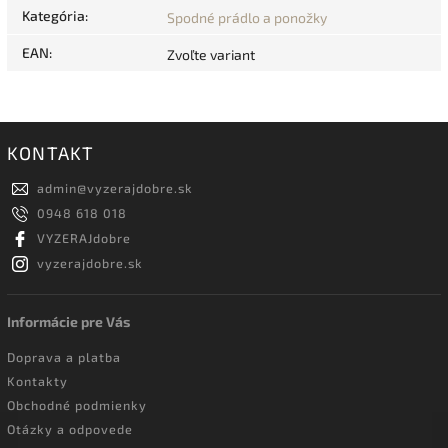
Kategória
:
Spodné prádlo a ponožky
EAN
:
Zvoľte variant
KONTAKT
admin
@
vyzerajdobre.sk
0948 618 018
VYZERAJdobre
vyzerajdobre.sk
Informácie pre Vás
Doprava a platba
Kontakty
Obchodné podmienky
Otázky a odpovede