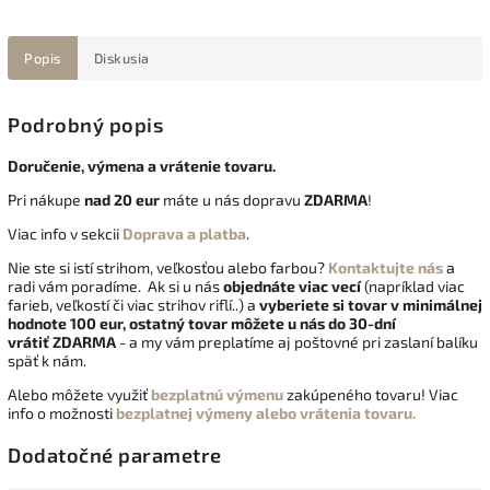
Popis
Diskusia
Podrobný popis
Doručenie, výmena a vrátenie tovaru.
Pri nákupe
nad 20 eur
máte u nás dopravu
ZDARMA
!
Viac info v sekcii
Doprava a platba
.
Nie ste si istí strihom, veľkosťou alebo farbou?
Kontaktujte nás
a
radi vám poradíme. Ak si u nás
objednáte viac vecí
(napríklad viac
farieb, veľkostí či viac strihov riflí..) a
vyberiete si tovar v minimálnej
hodnote 100 eur, ostatný tovar môžete u nás do 30-dní
vrátiť
ZDARMA
- a my vám preplatíme aj poštovné pri zaslaní balíku
späť k nám.
Alebo môžete využiť
bezplatnú výmenu
zakúpeného tovaru! Viac
info o možnosti
bezplatnej výmeny alebo vrátenia tovaru.
Dodatočné parametre