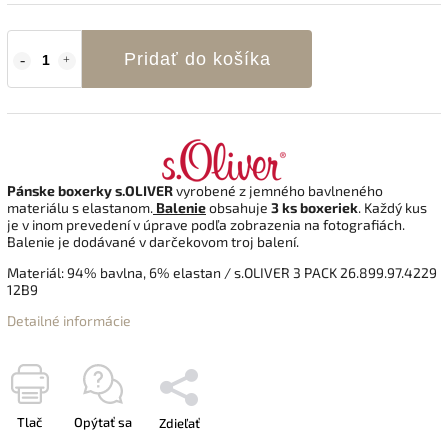
Pridať do košíka
Pánske boxerky
s.OLIVER
vyrobené z jemného bavlneného
materiálu s elastanom.
Balenie
obsahuje
3 ks boxeriek
. Každý kus
je v inom prevedení v úprave podľa zobrazenia na fotografiách.
Balenie je dodávané v darčekovom troj balení.
Materiál: 94% bavlna, 6% elastan / s.OLIVER 3 PACK 26.899.97.4229
12B9
Detailné informácie
Tlač
Opýtať sa
Zdieľať