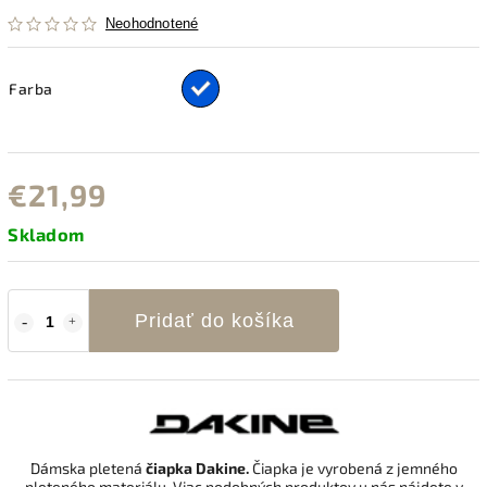
Neohodnotené
Farba
€21,99
Skladom
Pridať do košíka
Dámska pletená
čiapka Dakine.
Čiapka je vyrobená z jemného
pleteného materiálu. Viac podobných produktov u nás nájdete v