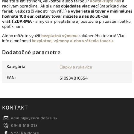
Nie ste si istí strihom, veľkosťou alebo farbou?
Kontaktujte nás
a
radi vám poradíme. Ak si u nás
objednáte viac vecí
(napríklad viac
farieb, veľkostí či viac strihov riflí..) a
vyberiete si tovar v minimálnej
hodnote 100 eur, ostatný tovar môžete u nás do 30-dní
vrátiť
ZDARMA
- a my vám preplatíme aj poštovné pri zaslaní balíku
späť k nám.
Alebo môžete využiť
bezplatnú výmenu
zakúpeného tovaru! Viac
info o možnosti
bezplatnej výmeny alebo vrátenia tovaru.
Dodatočné parametre
Kategória
:
Čiapky a rukavice
EAN
:
610934810554
KONTAKT
admin
@
vyzerajdobre.sk
0948 618 018
VYZERAJdobre