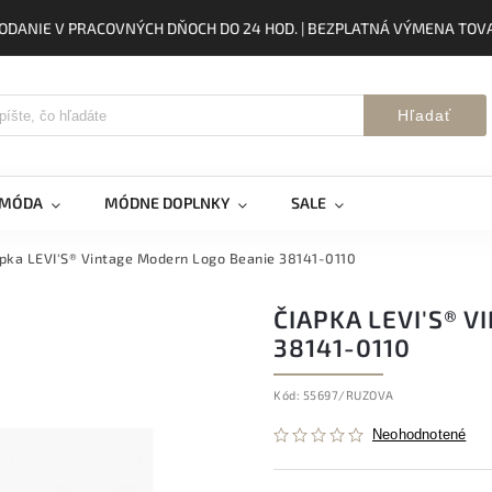
ODANIE V PRACOVNÝCH DŇOCH DO 24 HOD. | BEZPLATNÁ VÝMENA TOVA
Hľadať
 MÓDA
MÓDNE DOPLNKY
SALE
pka LEVI'S® Vintage Modern Logo Beanie 38141-0110
ČIAPKA LEVI'S® 
38141-0110
Kód:
55697/RUZOVA
Neohodnotené