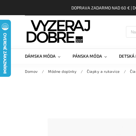
DOPRAVA ZADARMO NAD 60 € | D
DÁMSKA MÓDA
PÁNSKA MÓDA
DETSKÁ
Domov
/
Módne doplnky
/
Čiapky a rukavice
/
Čia