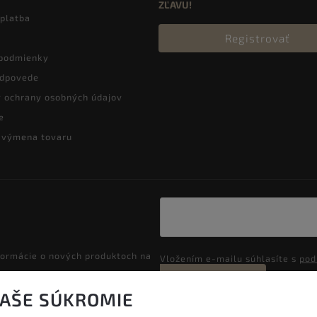
ZĽAVU!
 platba
Registrovať
podmienky
odpovede
 ochrany osobných údajov
e
a výmena tovaru
formácie o nových produktoch na
Vložením e-mailu súhlasíte s
pod
Prihlásiť sa
VAŠE SÚKROMIE