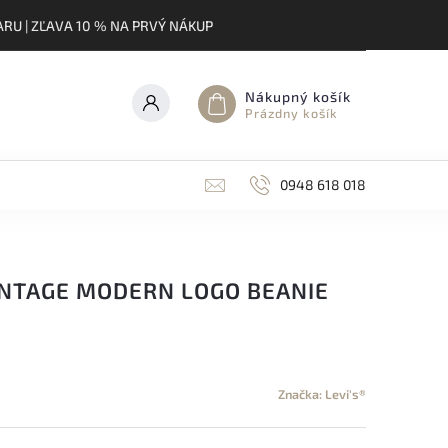
RU | ZĽAVA 10 % NA PRVÝ NÁKUP
Nákupný košík
Prázdny košík
0948 618 018
VINTAGE MODERN LOGO BEANIE
Značka:
Levi's®