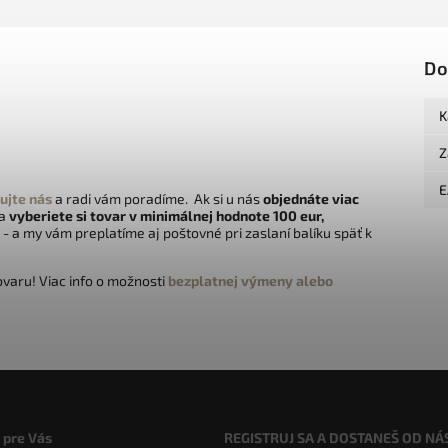
Do
K
Z
E
ujte nás
a radi vám poradíme. Ak si u nás
objednáte viac
 a
vyberiete si tovar v minimálnej hodnote 100 eur,
- a my vám preplatíme aj poštovné pri zaslaní balíku späť k
varu! Viac info o možnosti
bezplatnej výmeny alebo
 pre Vás
REGISTRUJ SA A DOSTANEŠ OD NÁ