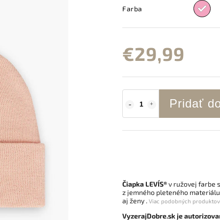
Farba
€29,99
Pridať d
Čiapka LEVI´S®
v ružovej farbe 
z jemného pleteného materiálu,
aj ženy .
Viac podobných produktov n
VyzerajDobre.sk je autorizova