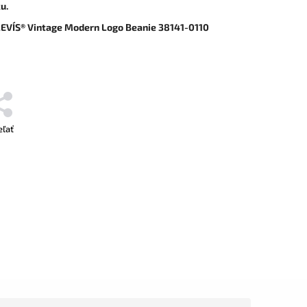
u.
EVI´S® Vintage Modern Logo Beanie 38141-0110
eľať