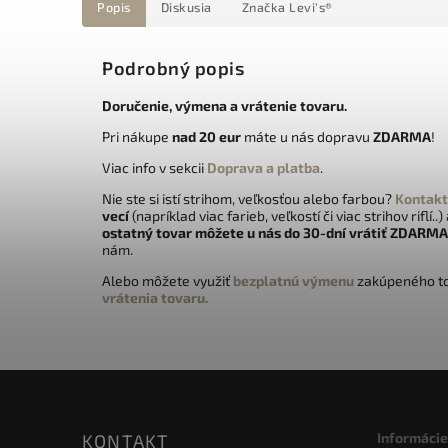
Popis
Diskusia
Značka
Levi's®
Podrobný popis
Doručenie, výmena a vrátenie tovaru.
Pri nákupe
nad 20 eur
máte u nás dopravu
ZDARMA
!
Viac info v sekcii
Doprava a platba
.
Nie ste si istí strihom, veľkosťou alebo farbou?
Kontakt
vecí
(napríklad viac farieb, veľkostí či viac strihov riflí..)
ostatný tovar môžete u nás do 30-dní vrátiť
ZDARMA
nám.
Alebo môžete využiť
bezplatnú výmenu
zakúpeného to
vrátenia tovaru.
Informácie
KONTAKT