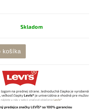
Skladom
o košíka
s logom na prednej strane. Jednoduchá čiapka je vyrobená
 veľkosť čiapky
Levi´s®
je univerzálna a vhodná pre mužov
ájdete u nás v sekcii
značové oblečenie
Levi´s®
ný predajca značky LEVI´S® so 100% garanciou