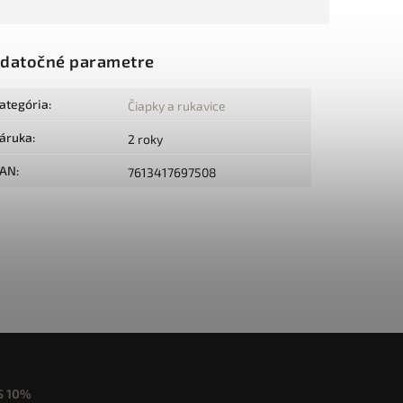
datočné parametre
ategória
:
Čiapky a rukavice
áruka
:
2 roky
AN
:
7613417697508
S
10%