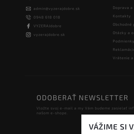
Doprava a
admin
@
vyzerajdobre.sk
Kontakty
0948 618 018
Obchodné 
VYZERAJdobre
Otázky a 
vyzerajdobre.sk
Podmienky
Reklamáci
Vrátenie 
ODOBERAŤ NEWSLETTER
Vložte svoj e-mail a my Vám budeme zasielať in
našom e-shope.
VÁŽIME SI 