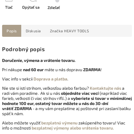
Tlač
Opýtať sa
Zdieľať
Popis
Diskusia
Značka
HEAVY TOOLS
Podrobný popis
Doručenie, výmena a vrátenie tovaru.
Pri nákupe
nad 60 eur
máte u nás dopravu
ZDARMA
!
Viac info v sekcii
Doprava a platba
.
Nie ste si istí strihom, veľkosťou alebo farbou?
Kontaktujte nás
a
radi vám poradíme. Ak si u nás
objednáte viac vecí
(napríklad viac
farieb, veľkostí či viac strihov riflí..) a
vyberiete si tovar v minimálnej
hodnote 100 eur, ostatný tovar môžete u nás do 30-dní
vrátiť
ZDARMA
- a my vám preplatíme aj poštovné pri zaslaní balíku
späť k nám.
Alebo môžete využiť
bezplatnú výmenu
zakúpeného tovaru! Viac
info o možnosti
bezplatnej výmeny alebo vrátenia tovaru.