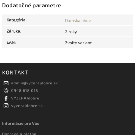
Dodatočné parametre
Kategória
:
Dámska obuv
Záruka
:
2 roky
EAN
:
Zvoľte variant
KONTAKT
admin
@
vyzerajdobre.sk
0948 618 018
VYZERAJdobre
vyzerajdobre.sk
Informácie pre Vás
Doprava a platba