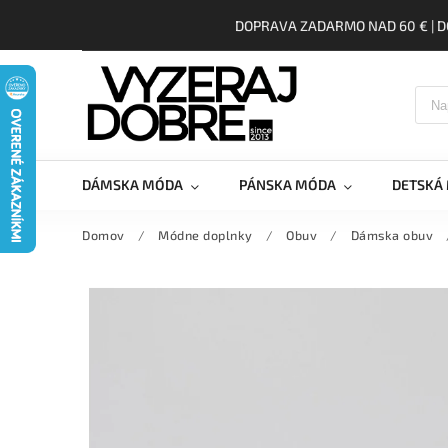
DOPRAVA ZADARMO NAD 60 € | D
DÁMSKA MÓDA
PÁNSKA MÓDA
DETSKÁ
Domov
/
Módne doplnky
/
Obuv
/
Dámska obuv