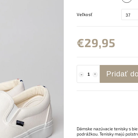
Veľkosť
€29,95
Pridať d
Dámske nazúvacie tenisky s bie
podrážkou. Tenisky majú polstro