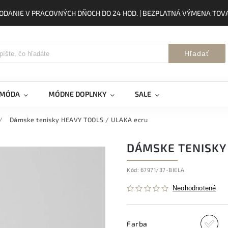
ODANIE V PRACOVNÝCH DŇOCH DO 24 HOD. | BEZPLATNÁ VÝMENA TOVA
Hľadať
 MÓDA
MÓDNE DOPLNKY
SALE
/
Dámske tenisky HEAVY TOOLS / ULAKA ecru
DÁMSKE TENISKY 
Kód:
67971/37-BIELA
Neohodnotené
Farba