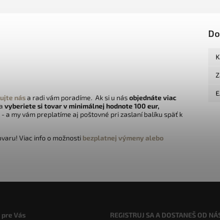
Do
K
Z
E
ujte nás
a radi vám poradíme. Ak si u nás
objednáte viac
 a
vyberiete si tovar v minimálnej hodnote 100 eur,
- a my vám preplatíme aj poštovné pri zaslaní balíku späť k
varu! Viac info o možnosti
bezplatnej výmeny alebo
 pre Vás
REGISTRUJ SA A DOSTANEŠ OD NÁ