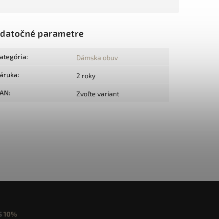
datočné parametre
ategória
:
Dámska obuv
áruka
:
2 roky
AN
:
Zvoľte variant
S
10%