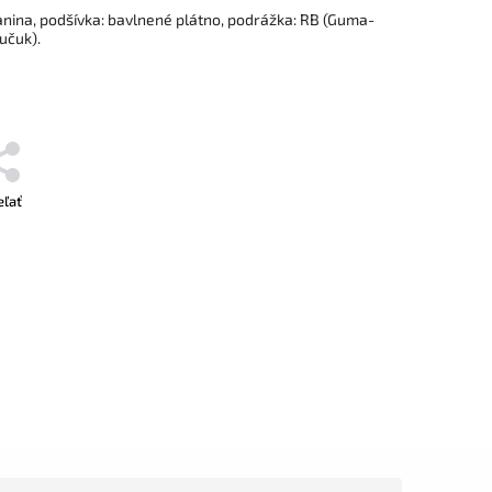
kanina, podšívka: bavlnené plátno, podrážka: RB (Guma-
učuk).
eľať