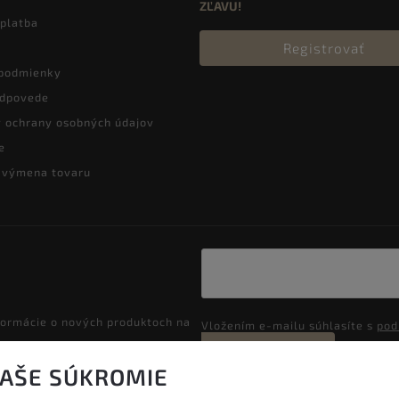
ZĽAVU!
 platba
Registrovať
podmienky
odpovede
 ochrany osobných údajov
e
a výmena tovaru
formácie o nových produktoch na
Vložením e-mailu súhlasíte s
pod
Prihlásiť sa
VAŠE SÚKROMIE