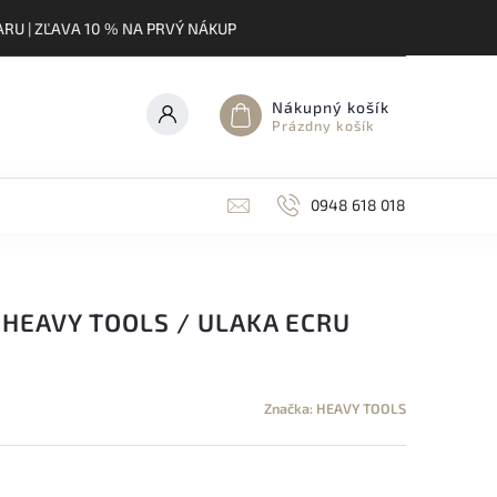
RU | ZĽAVA 10 % NA PRVÝ NÁKUP
Nákupný košík
Prázdny košík
0948 618 018
HEAVY TOOLS / ULAKA ECRU
Značka:
HEAVY TOOLS