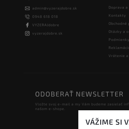
Doprava a
admin
@
vyzerajdobre.sk
Kontakty
0948 618 018
Obchodné 
VYZERAJdobre
Otázky a 
vyzerajdobre.sk
Podmienky
Reklamáci
Vrátenie 
ODOBERAŤ NEWSLETTER
Vložte svoj e-mail a my Vám budeme zasielať in
našom e-shope.
VÁŽIME SI 