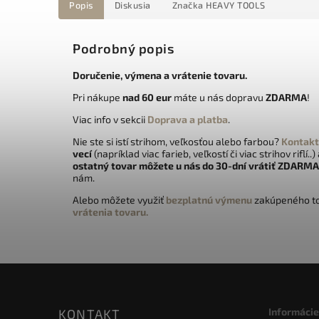
Popis
Diskusia
Značka
HEAVY TOOLS
Podrobný popis
Doručenie, výmena a vrátenie tovaru.
Pri nákupe
nad 60 eur
máte u nás dopravu
ZDARMA
!
Viac info v sekcii
Doprava a platba
.
Nie ste si istí strihom, veľkosťou alebo farbou?
Kontakt
vecí
(napríklad viac farieb, veľkostí či viac strihov riflí..)
ostatný tovar môžete u nás do 30-dní vrátiť
ZDARMA
nám.
Alebo môžete využiť
bezplatnú výmenu
zakúpeného to
vrátenia tovaru.
Informácie
KONTAKT