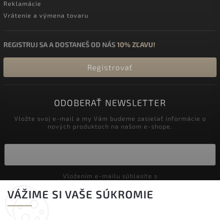
Reklamácie
Vrátenie a výmena tovaru
REGISTRUJ SA A DOSTANEŠ OD NÁS
10% ZĽAVU!
Registrovať
ODOBERAŤ NEWSLETTER
Vložte svoj e-mail a my Vám budeme zasielať informácie o
nových produktoch na našom e-shope.
Vložením e-mailu súhlasíte s
podmienkami ochrany osobných údajov
VÁŽIME SI VAŠE SÚKROMIE
Prihlásiť sa