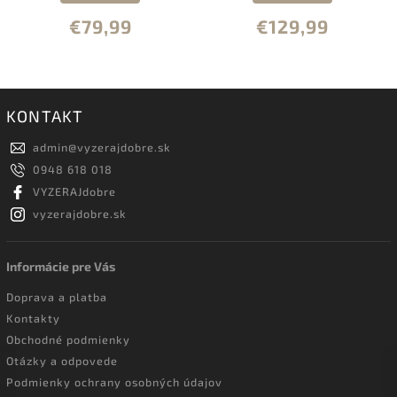
€79,99
€129,99
KONTAKT
admin
@
vyzerajdobre.sk
0948 618 018
VYZERAJdobre
vyzerajdobre.sk
Informácie pre Vás
Doprava a platba
Kontakty
Obchodné podmienky
Otázky a odpovede
Podmienky ochrany osobných údajov