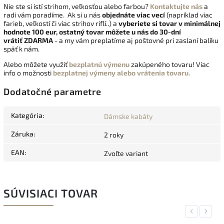
Nie ste si istí strihom, veľkosťou alebo farbou?
Kontaktujte nás
a
radi vám poradíme. Ak si u nás
objednáte viac vecí
(napríklad viac
farieb, veľkostí či viac strihov riflí..) a
vyberiete si tovar v minimálnej
hodnote 100 eur, ostatný tovar môžete u nás do 30-dní
vrátiť
ZDARMA
- a my vám preplatíme aj poštovné pri zaslaní balíku
späť k nám.
Alebo môžete využiť
bezplatnú výmenu
zakúpeného tovaru! Viac
info o možnosti
bezplatnej výmeny alebo vrátenia tovaru.
Dodatočné parametre
Kategória
:
Dámske kabáty
Záruka
:
2 roky
EAN
:
Zvoľte variant
SÚVISIACI TOVAR
Previous
Next