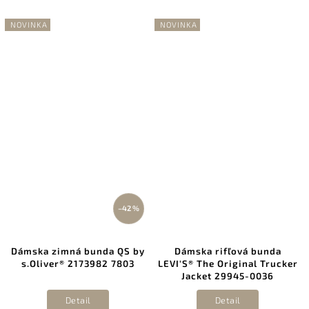
NOVINKA
NOVINKA
–42 %
Dámska zimná bunda QS by
Dámska rifľová bunda
s.Oliver® 2173982 7803
LEVI'S® The Original Trucker
Jacket 29945-0036
Detail
Detail