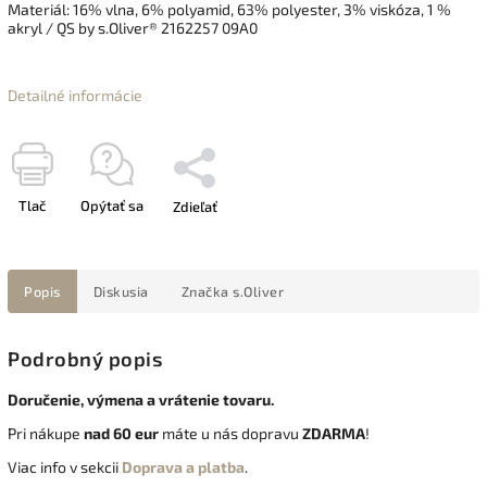
Materiál:
16% vlna, 6% polyamid, 63% polyester, 3% viskóza, 1 %
akryl / QS by s.Oliver® 2162257 09A0
Detailné informácie
Tlač
Opýtať sa
Zdieľať
Popis
Diskusia
Značka
s.Oliver
Podrobný popis
Doručenie, výmena a vrátenie tovaru.
Pri nákupe
nad 60 eur
máte u nás dopravu
ZDARMA
!
Viac info v sekcii
Doprava a platba
.