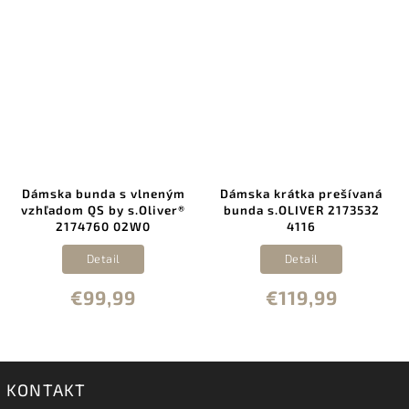
Dámska bunda s vlneným
Dámska krátka prešívaná
vzhľadom QS by s.Oliver®
bunda s.OLIVER 2173532
2174760 02W0
4116
Detail
Detail
€99,99
€119,99
KONTAKT