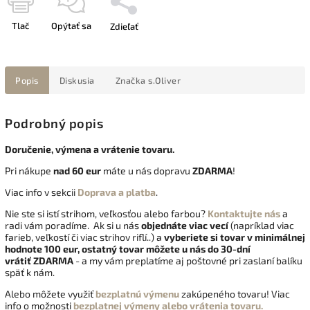
Tlač
Opýtať sa
Zdieľať
Popis
Diskusia
Značka
s.Oliver
Podrobný popis
Doručenie, výmena a vrátenie tovaru.
Pri nákupe
nad 60 eur
máte u nás dopravu
ZDARMA
!
Viac info v sekcii
Doprava a platba
.
Nie ste si istí strihom, veľkosťou alebo farbou?
Kontaktujte nás
a
radi vám poradíme. Ak si u nás
objednáte viac vecí
(napríklad viac
farieb, veľkostí či viac strihov riflí..) a
vyberiete si tovar v minimálnej
hodnote 100 eur, ostatný tovar môžete u nás do 30-dní
vrátiť
ZDARMA
- a my vám preplatíme aj poštovné pri zaslaní balíku
späť k nám.
Alebo môžete využiť
bezplatnú výmenu
zakúpeného tovaru! Viac
info o možnosti
bezplatnej výmeny alebo vrátenia tovaru.