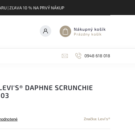
RU | ZĽAVA 10 % NA PRVÝ NÁKUP
Nákupný košík
Prázdny košík
0948 618 018
LEVI'S® DAPHNE SCRUNCHIE
003
Značka:
Levi's®
hodnotené