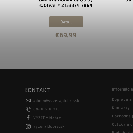
s.Oliver® 2153374 7864
Detail
€69,99
Informácie
KONTAKT
Doprava a
admin
@
vyzerajdobre.sk
Kontakty
0948 618 018
Obchodné 
VYZERAJdobre
Otázky a 
vyzerajdobre.sk
Podmienky