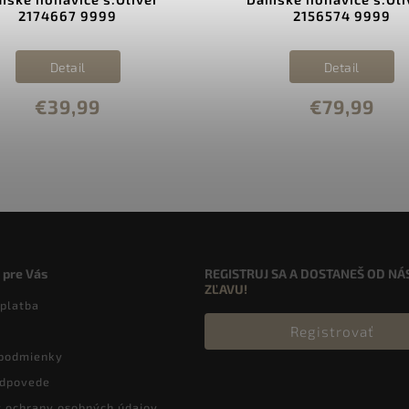
2174667 9999
2156574 9999
Detail
Detail
€39,99
€79,99
 pre Vás
REGISTRUJ SA A DOSTANEŠ OD NÁ
ZĽAVU!
 platba
Registrovať
podmienky
odpovede
 ochrany osobných údajov