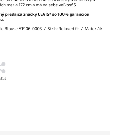
ch meria 172 cm a má na sebe veľkosť S.
ný predajca značky LEVI´S® so 100% garanciou
u.
e Blouse A1906-0003 / Strih: Relaxed fit / Materiál:
eľať