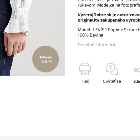
rukávom. Modelka na fotografiá
VyzerajDobre.sk je autorizova
originality zakúpeného výrobk
Model: LEVI´S® Daphne Scrunchi
100% Bavlna
Detailné informácie
€74,99
–46 %
Tlač
Opýtať sa
Zdi