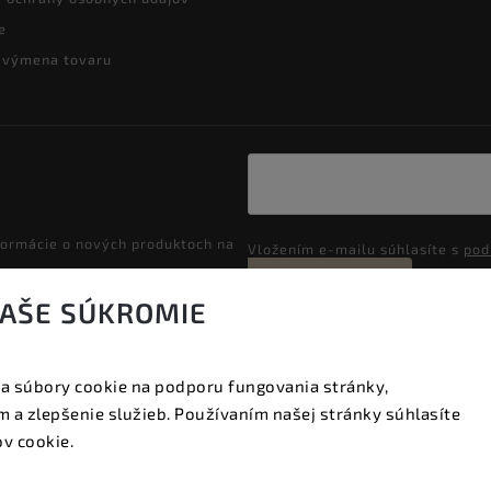
e
a výmena tovaru
formácie o nových produktoch na
Vložením e-mailu súhlasíte s
pod
Prihlásiť sa
VAŠE SÚKROMIE
a súbory cookie na podporu fungovania stránky,
Copyright 2026
Vyzeraj dobre
. Všetky práva vyhradené.
 a zlepšenie služieb. Používaním našej stránky súhlasíte
Upraviť nastavenie cookies
v cookie.
Vytvořil
Shoptet
| Design
Shoptak.cz.