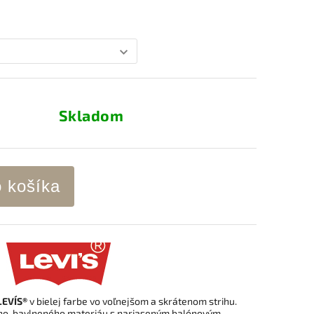
Skladom
o košíka
LEVI´S®
v bielej farbe vo voľnejšom a skrátenom strihu.
ého bavlneného materiáu s nariaseným balónovým