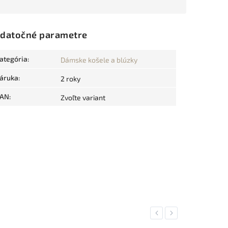
datočné parametre
ategória
:
Dámske košele a blúzky
áruka
:
2 roky
AN
:
Zvoľte variant
Previous
Next