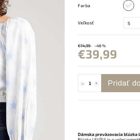
Farba
Veľkosť
€74,99
–46 %
€39,99
Pridať d
Dámska preväzovacia blúzka
Blúzka
LEVI´S®
je z veľmi jemn