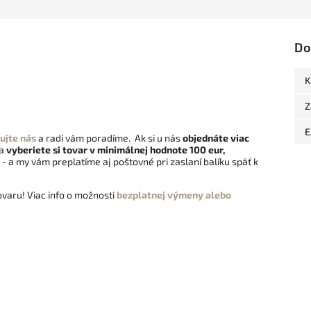
Do
K
Z
E
ujte nás
a radi vám poradíme. Ak si u nás
objednáte viac
 a
vyberiete si tovar v minimálnej hodnote 100 eur,
- a my vám preplatíme aj poštovné pri zaslaní balíku späť k
varu! Viac info o možnosti
bezplatnej výmeny alebo