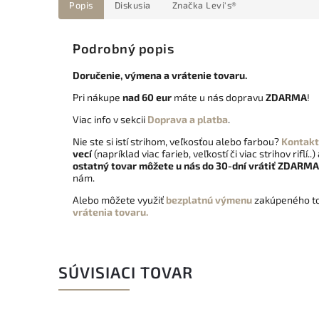
Popis
Diskusia
Značka
Levi's®
Podrobný popis
Doručenie, výmena a vrátenie tovaru.
Pri nákupe
nad 60 eur
máte u nás dopravu
ZDARMA
!
Viac info v sekcii
Doprava a platba
.
Nie ste si istí strihom, veľkosťou alebo farbou?
Kontakt
vecí
(napríklad viac farieb, veľkostí či viac strihov riflí..)
ostatný tovar môžete u nás do 30-dní vrátiť
ZDARMA
nám.
Alebo môžete využiť
bezplatnú výmenu
zakúpeného to
vrátenia tovaru.
SÚVISIACI TOVAR