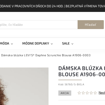
ODANIE V PRACOVNÝCH DŇOCH DO 24 HOD. | BEZPLATNÁ VÝMENA TOVA
Hľadať
 MÓDA
MÓDNE DOPLNKY
SALE
Dámska blúzka LEVI'S® Daphne Scrunchie Blouse A1906-0003
DÁMSKA BLÚZKA 
BLOUSE A1906-0
Kód:
56760/S-BIELA
Neo
AKCIA