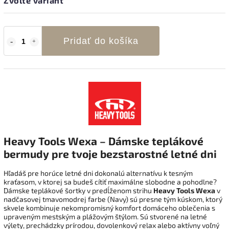
Zvoľte variant
Pridať do košíka
Heavy Tools Wexa – Dámske teplákové
bermudy pre tvoje bezstarostné letné dni
Hľadáš pre horúce letné dni dokonalú alternatívu k tesným
kraťasom, v ktorej sa budeš cítiť maximálne slobodne a pohodlne?
Dámske teplákové šortky v predĺženom strihu
Heavy Tools Wexa
v
nadčasovej tmavomodrej farbe (Navy) sú presne tým kúskom, ktorý
skvele kombinuje nekompromisný komfort domáceho oblečenia s
upraveným mestským a plážovým štýlom. Sú stvorené na letné
výlety, prechádzky prírodou, dovolenkový relax alebo aktívny voľný