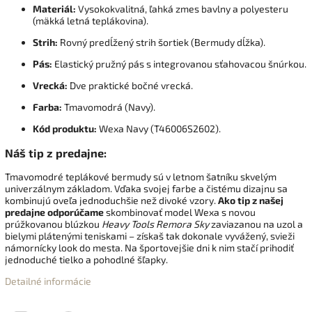
Materiál:
Vysokokvalitná, ľahká zmes bavlny a polyesteru
(mäkká letná teplákovina).
Strih:
Rovný predĺžený strih šortiek (Bermudy dĺžka).
Pás:
Elastický pružný pás s integrovanou sťahovacou šnúrkou.
Vrecká:
Dve praktické bočné vrecká.
Farba:
Tmavomodrá (Navy).
Kód produktu:
Wexa Navy (T46006S2602).
Náš tip z predajne:
Tmavomodré teplákové bermudy sú v letnom šatníku skvelým
univerzálnym základom. Vďaka svojej farbe a čistému dizajnu sa
kombinujú oveľa jednoduchšie než divoké vzory.
Ako tip z našej
predajne odporúčame
skombinovať model Wexa s novou
prúžkovanou blúzkou
Heavy Tools Remora Sky
zaviazanou na uzol a
bielymi plátenými teniskami – získaš tak dokonale vyvážený, svieži
námornícky look do mesta. Na športovejšie dni k nim stačí prihodiť
jednoduché tielko a pohodlné šľapky.
Detailné informácie