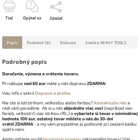
Tlač
Opýtať sa
Zdieľať
Popis
Podobné (8)
Diskusia
Značka
HEAVY TOOLS
Podrobný popis
Doručenie, výmena a vrátenie tovaru.
Pri nákupe
nad 60 eur
máte u nás dopravu
ZDARMA
!
Viac info v sekcii
Doprava a platba
.
Nie ste si istí strihom, veľkosťou alebo farbou?
Kontaktujte nás
a
radi vám poradíme. Ak si u nás
objednáte viac vecí
(napríklad viac
farieb, veľkostí či viac strihov riflí..) a
vyberiete si tovar v minimálnej
hodnote 100 eur, ostatný tovar môžete u nás do 30-dní
vrátiť
ZDARMA
- a my vám preplatíme aj poštovné pri zaslaní balíku
späť k nám.
Alebo môžete využiť
bezplatnú výmenu
zakúpeného tovaru! Viac