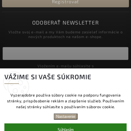
Registrovať
ODOBERAŤ NEWSLETTER
Vložte svoj e-mail a my Vám budeme zasielať informácie o
nových produktoch na našom e-shope.
Vložením e-mailu súhlasíte s
podmienkami ochrany osobných údajov
VÁŽIME SI VAŠE SÚKROMIE
Prihlásiť sa
Vyzerajdobre používa súbory cookie na podporu fungovania
stránky, prispôsobenie reklám a zlepšenie služieb. Používaním
Copyright 2026
Vyzeraj dobre
. Všetky práva vyhradené.
našej stránky súhlasíte s používaním súborov cookie.
Upraviť nastavenie cookies
DOPRAVA ZADARMO NAD 60 € | DODANIE V
Nastavenie
PRACOVNÝCH DŇOCH DO 24 HOD. | BEZPLATNÁ
Vytvořil
Shoptet
| Design
Shoptak.cz.
VÝMENA TOVARU | ZĽAVA 10 % NA PRVÝ NÁKUP
Súhlasím