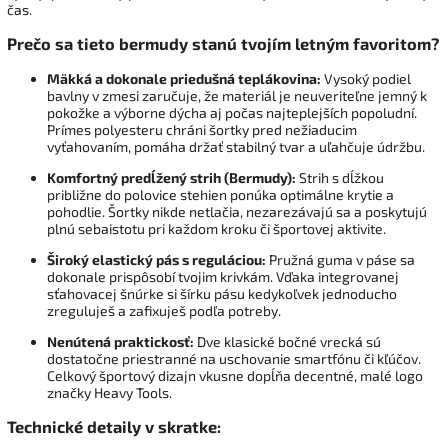
čas.
Prečo sa tieto bermudy stanú tvojím letným favoritom?
Mäkká a dokonale priedušná teplákovina:
Vysoký podiel
bavlny v zmesi zaručuje, že materiál je neuveriteľne jemný k
pokožke a výborne dýcha aj počas najteplejších popoludní.
Prímes polyesteru chráni šortky pred nežiaducim
vyťahovaním, pomáha držať stabilný tvar a uľahčuje údržbu.
Komfortný predĺžený strih (Bermudy):
Strih s dĺžkou
približne do polovice stehien ponúka optimálne krytie a
pohodlie. Šortky nikde netlačia, nezarezávajú sa a poskytujú
plnú sebaistotu pri každom kroku či športovej aktivite.
Široký elastický pás s reguláciou:
Pružná guma v páse sa
dokonale prispôsobí tvojim krivkám. Vďaka integrovanej
sťahovacej šnúrke si šírku pásu kedykoľvek jednoducho
zreguluješ a zafixuješ podľa potreby.
Nenútená praktickosť:
Dve klasické bočné vrecká sú
dostatočne priestranné na uschovanie smartfónu či kľúčov.
Celkový športový dizajn vkusne dopĺňa decentné, malé logo
značky Heavy Tools.
Technické detaily v skratke: