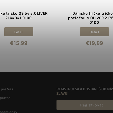
ke tričko QS by s.OLIVER
Dámske tričko tričko
2144041 0100
potlačou s.OLIVER 217
01D0
Detail
Detail
€15,99
€19,99
 pre Vás
REGISTRUJ SA A DOSTANEŠ OD NÁ
ZĽAVU!
 platba
Registrovať
podmienky