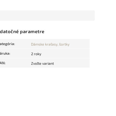
datočné parametre
ategória
:
Dámske kraťasy, šortky
áruka
:
2 roky
AN
:
Zvoľte variant