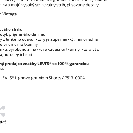
iny a majú vysoký strih, voľný strih, plisované detaily.
m Vintage
ového strihu
dotyk príjemného denimu
ý z ľahkého odevu, ktorý je supermäkký, mimoriadne
ko priemerné tkaniny
onku, vyrobené z mäkkej a vzdušnej tkaniny, ktorá vás
najhorúcejších dní
ný predajca značky LEVI'S® so 100% garanciou
u.
: LEVI'S® Lightweight Mom Shorts A7513-0004
eľať