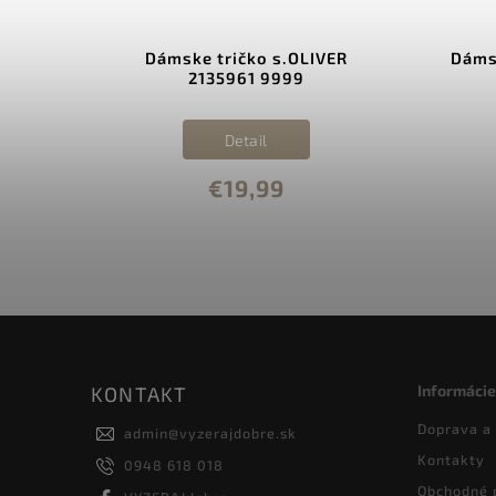
OLS /
Dámske tričko s.OLIVER
Dáms
2135961 9999
Detail
€19,99
Informácie
KONTAKT
Doprava a
admin
@
vyzerajdobre.sk
Kontakty
0948 618 018
Obchodné 