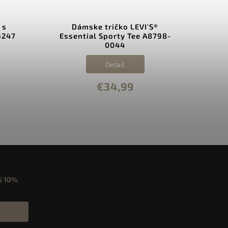
 s
Dámske tričko LEVI'S®
D
6247
Essential Sporty Tee A8798-
0044
Detail
€34,99
S
10%