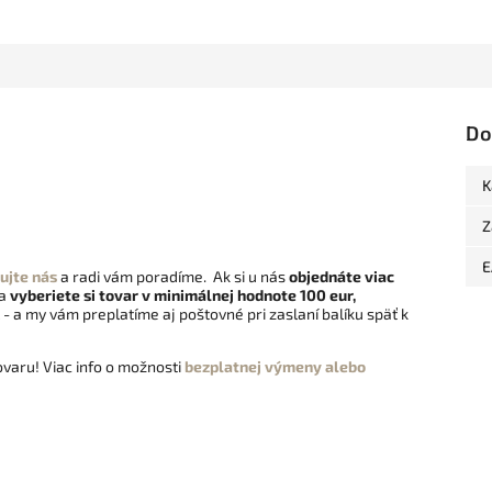
Do
K
Z
E
ujte nás
a radi vám poradíme. Ak si u nás
objednáte viac
 a
vyberiete si tovar v minimálnej hodnote 100 eur,
- a my vám preplatíme aj poštovné pri zaslaní balíku späť k
varu! Viac info o možnosti
bezplatnej výmeny alebo