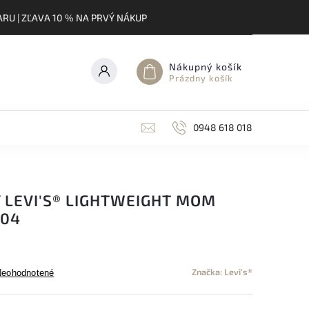
RU | ZĽAVA 10 % NA PRVÝ NÁKUP
Nákupný košík
Prázdny košík
0948 618 018
 LEVI'S® LIGHTWEIGHT MOM
004
Značka:
Levi's®
Neohodnotené