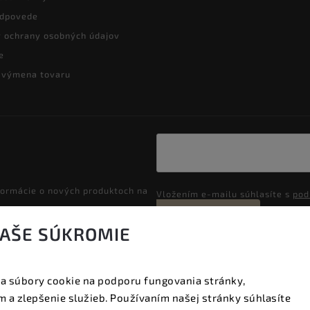
odpovede
 ochrany osobných údajov
e
a výmena tovaru
formácie o nových produktoch na
Vložením e-mailu súhlasíte s
pod
Prihlásiť sa
VAŠE SÚKROMIE
a súbory cookie na podporu fungovania stránky,
Copyright 2026
Vyzeraj dobre
. Všetky práva vyhradené.
 a zlepšenie služieb. Používaním našej stránky súhlasíte
Upraviť nastavenie cookies