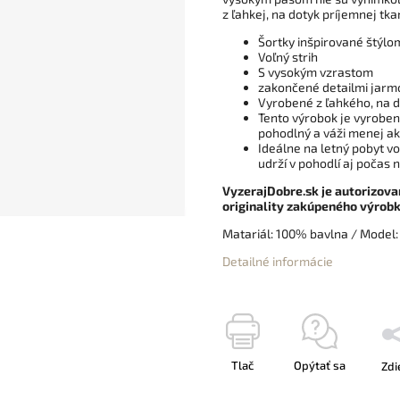
z ľahkej, na dotyk príjemnej tkan
Šortky inšpirované štýlo
Voľný strih
S vysokým vzrastom
zakončené detailmi jarm
Vyrobené z ľahkého, na 
Tento výrobok je vyroben
pohodlný a váži menej a
Ideálne na letný pobyt v
udrží v pohodlí aj počas 
VyzerajDobre.sk je autorizova
originality zakúpeného výrobk
Matariál: 100% bavlna / Model
Detailné informácie
Tlač
Opýtať sa
Zdi