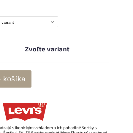
Zvoľte variant
o košíka
ádzajú s ikonickým vzhľadom a ich pohodlné šortky s
. Šortky LEVI'S® Featherweight Mom Shorts sú vyrobené