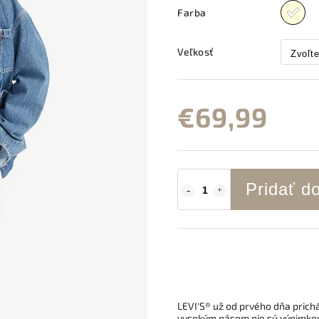
Farba
Veľkosť
€69,99
Pridať d
LEVI'S® už od prvého dňa prich
vysokým pásom nie sú výnimkou