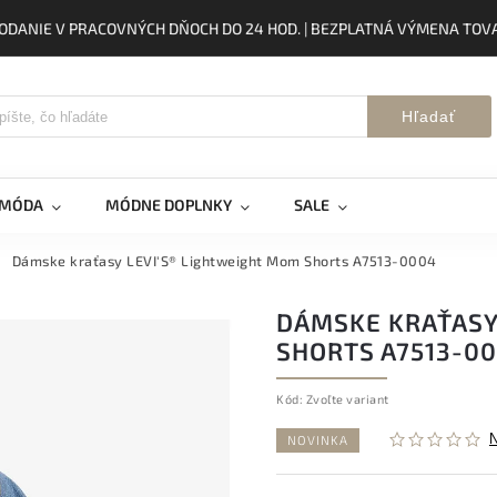
ODANIE V PRACOVNÝCH DŇOCH DO 24 HOD. | BEZPLATNÁ VÝMENA TOVA
Hľadať
 MÓDA
MÓDNE DOPLNKY
SALE
Dámske kraťasy LEVI'S® Lightweight Mom Shorts A7513-0004
DÁMSKE KRAŤASY
SHORTS A7513-0
Kód:
Zvoľte variant
NOVINKA