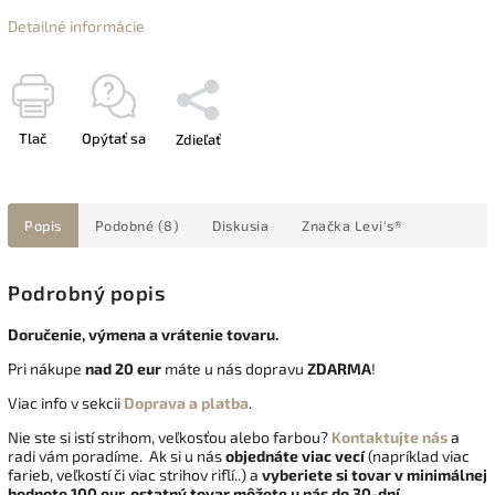
Detailné informácie
Tlač
Opýtať sa
Zdieľať
Popis
Podobné (8)
Diskusia
Značka
Levi's®
Podrobný popis
Doručenie, výmena a vrátenie tovaru.
Pri nákupe
nad 20 eur
máte u nás dopravu
ZDARMA
!
Viac info v sekcii
Doprava a platba
.
Nie ste si istí strihom, veľkosťou alebo farbou?
Kontaktujte nás
a
radi vám poradíme. Ak si u nás
objednáte viac vecí
(napríklad viac
farieb, veľkostí či viac strihov riflí..) a
vyberiete si tovar v minimálnej
hodnote 100 eur, ostatný tovar môžete u nás do 30-dní