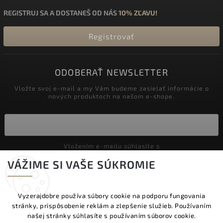
REGISTRUJ SA A DOSTANEŠ OD NÁS
10% ZĽAVU!
Registrovať
ODOBERAŤ NEWSLETTER
Vložte svoj e-mail a my Vám budeme zasielať informácie o
nových produktoch na našom e-shope.
Vložením e-mailu súhlasíte s
podmienkami ochrany osobných údajov
VÁŽIME SI VAŠE SÚKROMIE
Prihlásiť sa
Vyzerajdobre používa súbory cookie na podporu fungovania
stránky, prispôsobenie reklám a zlepšenie služieb. Používaním
Copyright 2026
Vyzeraj dobre
. Všetky práva vyhradené.
našej stránky súhlasíte s používaním súborov cookie.