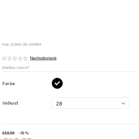
Kód:
52568/28-CIERNA
Neohodnotené
Značka:
Levi's®
Farba
Veľkosť
€59,99
–16 %