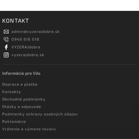
KONTAKT
admin
@
vyzerajdobre.sk
0948 618 018
VYZERAJdobre
vyzerajdobre.sk
Informácie pre Vás
Doprava a platba
Kontakty
Obchodné podmienky
Otázky a odpovede
Podmienky ochrany osobných údajov
Reklamácie
Vrátenie a výmena tovaru