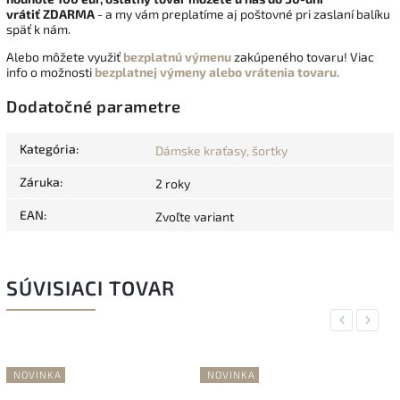
vrátiť
ZDARMA
- a my vám preplatíme aj poštovné pri zaslaní balíku
späť k nám.
Alebo môžete využiť
bezplatnú výmenu
zakúpeného tovaru! Viac
info o možnosti
bezplatnej výmeny alebo vrátenia tovaru.
Dodatočné parametre
Kategória
:
Dámske kraťasy, šortky
Záruka
:
2 roky
EAN
:
Zvoľte variant
SÚVISIACI TOVAR
Previous
Next
NOVINKA
NOVINKA