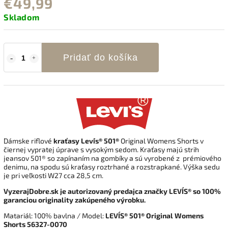
€49,99
Skladom
Pridať do košíka
Dámske riflové
kraťasy Levi´s® 501®
Original Womens Shorts v
čiernej vypratej úprave s vysokým
sedom
. Kraťasy majú strih
jeansov 501® so zapínaním na gombíky a sú vyrobené z prémiového
denimu, na spodu sú kraťasy roztrhané a rozstrapkané. Výška sedu
je pri veľkosti W27 cca 28,5 cm.
VyzerajDobre.sk je autorizovaný predajca značky LEVI´S® so 100%
garanciou originality zakúpeného výrobku.
Matariál: 100% bavlna / Model:
LEVI´S® 501® Original Womens
Shorts 56327-0070