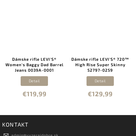
Dámske rifle LEVI'S®
Dámske rifle LEVI'S® 720™
Women's Baggy Dad Barrel
High Rise Super Skinny
Jeans 0039A-0001
52797-0259
Detail
Detail
€119,99
€129,99
KONTAKT
admin
@
vyzerajdobre.sk