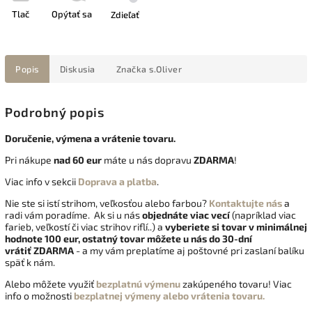
Tlač
Opýtať sa
Zdieľať
Popis
Diskusia
Značka
s.Oliver
Podrobný popis
Doručenie, výmena a vrátenie tovaru.
Pri nákupe
nad 60 eur
máte u nás dopravu
ZDARMA
!
Viac info v sekcii
Doprava a platba
.
Nie ste si istí strihom, veľkosťou alebo farbou?
Kontaktujte nás
a
radi vám poradíme. Ak si u nás
objednáte viac vecí
(napríklad viac
farieb, veľkostí či viac strihov riflí..) a
vyberiete si tovar v minimálnej
hodnote 100 eur, ostatný tovar môžete u nás do 30-dní
vrátiť
ZDARMA
- a my vám preplatíme aj poštovné pri zaslaní balíku
späť k nám.
Alebo môžete využiť
bezplatnú výmenu
zakúpeného tovaru! Viac
info o možnosti
bezplatnej výmeny alebo vrátenia tovaru.