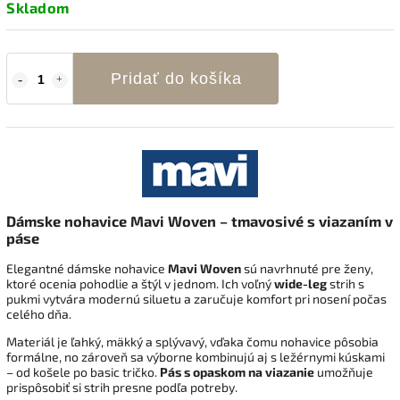
Skladom
Pridať do košíka
Dámske nohavice Mavi Woven – tmavosivé s viazaním v
páse
Elegantné dámske nohavice
Mavi Woven
sú navrhnuté pre ženy,
ktoré ocenia pohodlie a štýl v jednom. Ich voľný
wide-leg
strih s
pukmi vytvára modernú siluetu a zaručuje komfort pri nosení počas
celého dňa.
Materiál je ľahký, mäkký a splývavý, vďaka čomu nohavice pôsobia
formálne, no zároveň sa výborne kombinujú aj s ležérnymi kúskami
– od košele po basic tričko.
Pás s opaskom na viazanie
umožňuje
prispôsobiť si strih presne podľa potreby.