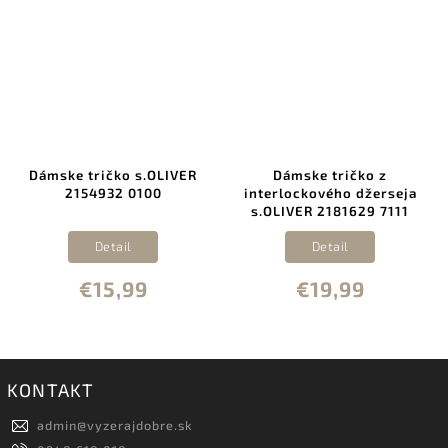
Dámske tričko s.OLIVER
Dámske tričko z
2154932 0100
interlockového džerseja
s.OLIVER 2181629 7111
Detail
Detail
€15,99
€19,99
KONTAKT
admin
@
vyzerajdobre.sk