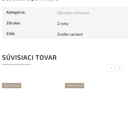
Kategória
:
Dámske nohavice
Záruka
:
2 roky
EAN
:
Zvoľte variant
SÚVISIACI TOVAR
Previous
Next
NOVINKA
NOVINKA