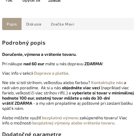
Tlač
Opýtať sa
Zdieľať
Popis
Diskusia
Značka
Mavi
Podrobný popis
Doručenie, výmena a vrátenie tovaru.
Pri nákupe
nad 60 eur
máte u nás dopravu
ZDARMA
!
Viac info v sekcii
Doprava a platba
.
Nie ste si istí strihom, veľkosťou alebo farbou?
Kontaktujte nás
a
radi vám poradíme. Ak si u nás
objednáte viac vecí
(napríklad viac
farieb, veľkostí či viac strihov riflí..) a
vyberiete si tovar v minimálnej
hodnote 100 eur, ostatný tovar môžete u nás do 30-dní
vrátiť
ZDARMA
- a my vám preplatíme aj poštovné pri zaslaní balíku
späť k nám.
Alebo môžete využiť
bezplatnú výmenu
zakúpeného tovaru! Viac
info o možnosti
bezplatnej výmeny alebo vrátenia tovaru.
Dodatočné parametre