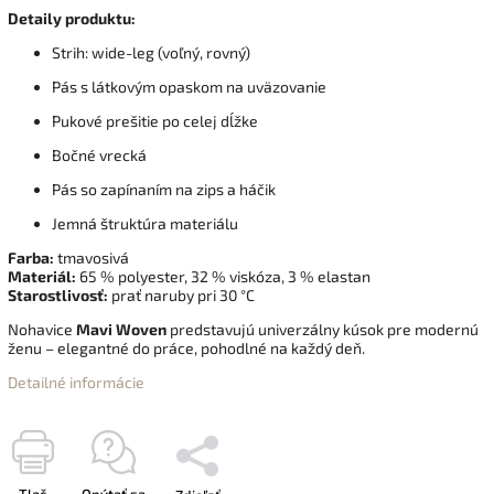
Detaily produktu:
Strih: wide-leg (voľný, rovný)
Pás s látkovým opaskom na uväzovanie
Pukové prešitie po celej dĺžke
Bočné vrecká
Pás so zapínaním na zips a háčik
Jemná štruktúra materiálu
Farba:
tmavosivá
Materiál:
65 % polyester, 32 % viskóza, 3 % elastan
Starostlivosť:
prať naruby pri 30 °C
Nohavice
Mavi Woven
predstavujú univerzálny kúsok pre modernú
ženu – elegantné do práce, pohodlné na každý deň.
Detailné informácie