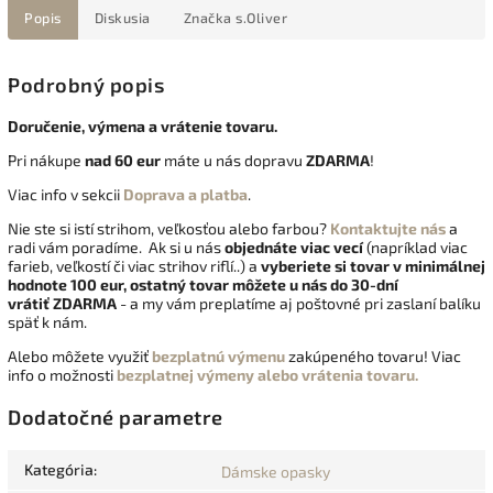
Popis
Diskusia
Značka
s.Oliver
Podrobný popis
Doručenie, výmena a vrátenie tovaru.
Pri nákupe
nad 60 eur
máte u nás dopravu
ZDARMA
!
Viac info v sekcii
Doprava a platba
.
Nie ste si istí strihom, veľkosťou alebo farbou?
Kontaktujte nás
a
radi vám poradíme. Ak si u nás
objednáte viac vecí
(napríklad viac
farieb, veľkostí či viac strihov riflí..) a
vyberiete si tovar v minimálnej
hodnote 100 eur, ostatný tovar môžete u nás do 30-dní
vrátiť
ZDARMA
- a my vám preplatíme aj poštovné pri zaslaní balíku
späť k nám.
Alebo môžete využiť
bezplatnú výmenu
zakúpeného tovaru! Viac
info o možnosti
bezplatnej výmeny alebo vrátenia tovaru.
Dodatočné parametre
Kategória
:
Dámske opasky