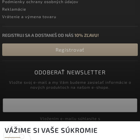
Podmienky ochrany osobných údajov
Reklamácie
Vrátenie a výmena tovaru
REGISTRUJ SA A DOSTANEŠ OD NÁS
10% ZĽAVU!
Registrovať
ODOBERAŤ NEWSLETTER
Vložte svoj e-mail a my Vám budeme zasielať informácie o
nových produktoch na našom e-shope.
Vložením e-mailu súhlasíte s
podmienkami ochrany osobných údajov
VÁŽIME SI VAŠE SÚKROMIE
Prihlásiť sa