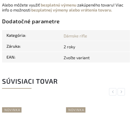
Alebo môžete využiť
bezplatnú výmenu
zakúpeného tovaru! Viac
info o možnosti
bezplatnej výmeny alebo vrátenia tovaru.
Dodatočné parametre
Kategória
:
Dámske rifle
Záruka
:
2 roky
EAN
:
Zvoľte variant
SÚVISIACI TOVAR
Previous
Next
NOVINKA
NOVINKA