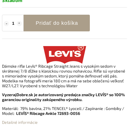
Skladom
Pridať do košíka
Dámske rifle
Levi´s
®
Ribcage Straight Jeans
s vysokým sedom v
skrátenej 7/8 dĺžke s klasickou rovnou nohavicou.
Rifle sú vyrobené
s mimoriadne vysokým sedom, ktorý pomáha definovať váš pás
.
Modelka na fotografii meria 180 cm a má na sebe oblečenú veľkosť
W27/L27.
Vyrobené s technológiou Water
VyzerajDobre.sk je autorizovaný predajca značky LEVI´S® so 100%
garanciou originality zakúpeného výrobku.
Materiál:
79% bavlna
, 21% TENCEL® Lyocell
/ Zapínanie : Gombíky /
Model:
LEVI´S® Ribcage Ankle 72693-0056
Detailné informácie