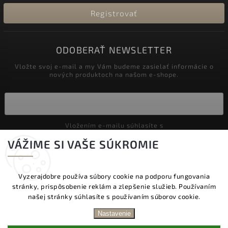
Registrovať
ODOBERAŤ NEWSLETTER
Vložte svoj e-mail a my Vám budeme zasielať informácie o
nových produktoch na našom e-shope.
Vložením e-mailu súhlasíte s
podmienkami ochrany osobných údajov
VÁŽIME SI VAŠE SÚKROMIE
Prihlásiť sa
Vyzerajdobre používa súbory cookie na podporu fungovania
stránky, prispôsobenie reklám a zlepšenie služieb. Používaním
Copyright 2026
Vyzeraj dobre
. Všetky práva vyhradené.
našej stránky súhlasíte s používaním súborov cookie.
Upraviť nastavenie cookies
DOPRAVA ZADARMO NAD 60 € | DODANIE V
Nastavenie
PRACOVNÝCH DŇOCH DO 24 HOD. | BEZPLATNÁ
Vytvořil
Shoptet
| Design
Shoptak.cz.
VÝMENA TOVARU | ZĽAVA 10 % NA PRVÝ NÁKUP