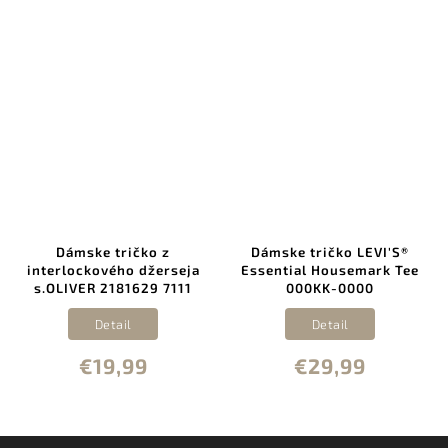
Dámske tričko z
Dámske tričko LEVI'S®
interlockového džerseja
Essential Housemark Tee
s.OLIVER 2181629 7111
000KK-0000
Detail
Detail
€19,99
€29,99