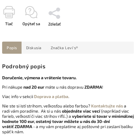
Tlač
Opýtať sa
Zdieľať
Popis
Diskusia
Značka
Levi's®
Podrobný popis
Doručenie, výmena a vrátenie tovaru.
Pri nákupe
nad 20 eur
máte u nás dopravu
ZDARMA
!
Viac info v sekcii
Doprava a platba
.
Nie ste si istí strihom, veľkosťou alebo farbou?
Kontaktujte nás
a
radi vám poradíme. Ak si u nás
objednáte viac vecí
(napríklad viac
farieb, veľkostí či viac strihov riflí..) a
vyberiete si tovar v minimálnej
hodnote 100 eur, ostatný tovar môžete u nás do 30-dní
vrátiť
ZDARMA
- a my vám preplatíme aj poštovné pri zaslaní balíku
späť k nám.