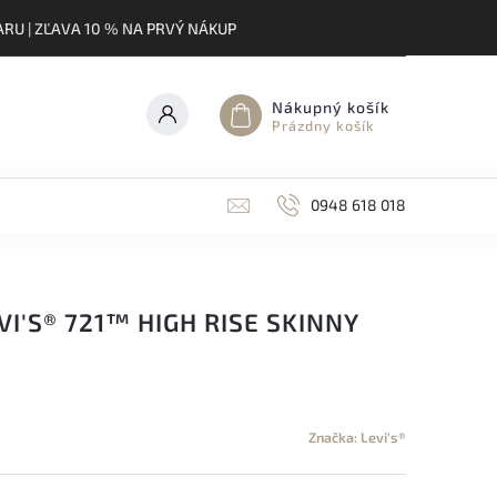
RU | ZĽAVA 10 % NA PRVÝ NÁKUP
Nákupný košík
Prázdny košík
0948 618 018
I'S® 721™ HIGH RISE SKINNY
Značka:
Levi's®