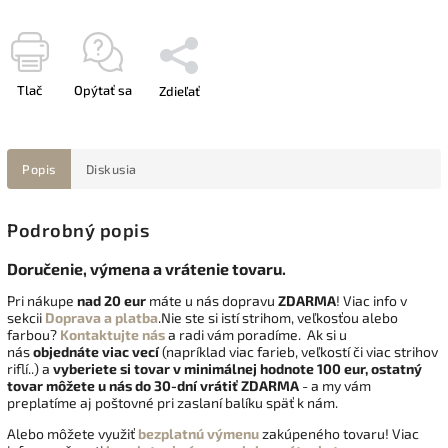
Tlač
Opýtať sa
Zdieľať
Popis
Diskusia
Podrobný popis
Doručenie, výmena a vrátenie tovaru.
Pri nákupe
nad 20 eur
máte u nás dopravu
ZDARMA
! Viac info v
sekcii
Doprava a platba
.Nie ste si istí strihom, veľkosťou alebo
farbou?
Kontaktujte nás
a radi vám poradíme. Ak si u
nás
objednáte viac vecí
(napríklad viac farieb, veľkostí či viac strihov
riflí..) a
vyberiete si tovar v minimálnej hodnote 100 eur, ostatný
tovar môžete u nás do 30-dní vrátiť
ZDARMA
- a my vám
preplatíme aj poštovné pri zaslaní balíku späť k nám.
Alebo môžete využiť
bezplatnú výmenu
zakúpeného tovaru! Viac