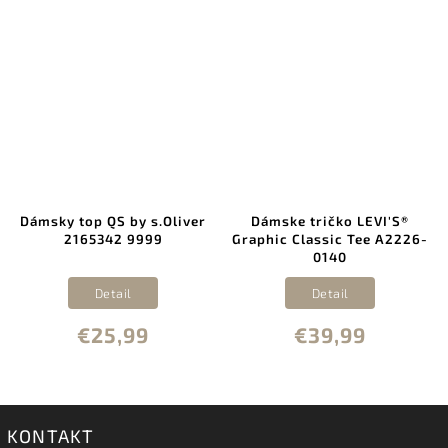
Dámsky top QS by s.Oliver
Dámske tričko LEVI'S®
2165342 9999
Graphic Classic Tee A2226-
0140
Detail
Detail
€25,99
€39,99
KONTAKT