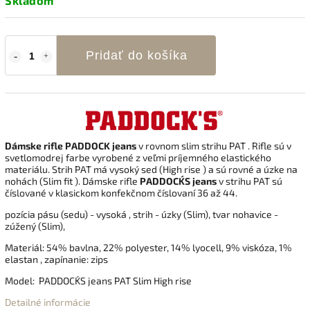
Skladom
Pridať do košíka
Dámske rifle PADDOCK jeans
v rovnom slim strihu PAT . Rifle sú v
svetlomodrej farbe vyrobené z veľmi príjemného elastického
materiálu. Strih PAT má vysoký sed (High rise ) a sú rovné a úzke na
nohách (Slim fit ). Dámske rifle
PADDOCK´S jeans
v strihu PAT sú
číslované v klasickom konfekčnom číslovaní 36 až 44.
pozícia pásu (sedu) - vysoká , strih - úzky (Slim), tvar nohavice -
zúžený (Slim),
Materiál:
54% bavlna, 22% polyester, 14% lyocell, 9% viskóza, 1%
elastan
, zapínanie: zips
Model: PADDOCK´S jeans PAT Slim High rise
Detailné informácie