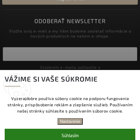
ODOBERAŤ NEWSLETTER
Vložte svoj e-mail a my Vám budeme zasielať informácie o
nových produktoch na našom e-shope.
Vložením e-mailu súhlasíte s
podmienkami ochrany osobných údajov
VÁŽIME SI VAŠE SÚKROMIE
Prihlásiť sa
Vyzerajdobre používa súbory cookie na podporu fungovania
stránky, prispôsobenie reklám a zlepšenie služieb. Používaním
Copyright 2026
Vyzeraj dobre
. Všetky práva vyhradené.
našej stránky súhlasíte s používaním súborov cookie.
Upraviť nastavenie cookies
DOPRAVA ZADARMO NAD 60 € | DODANIE V
Nastavenie
PRACOVNÝCH DŇOCH DO 24 HOD. | BEZPLATNÁ
Vytvořil
Shoptet
| Design
Shoptak.cz.
VÝMENA TOVARU | ZĽAVA 10 % NA PRVÝ NÁKUP
Súhlasím