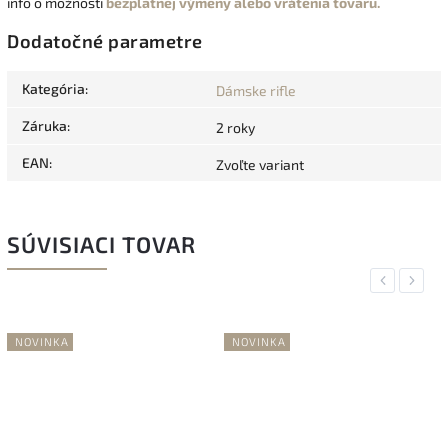
info o možnosti
bezplatnej výmeny alebo vrátenia tovaru.
Dodatočné parametre
Kategória
:
Dámske rifle
Záruka
:
2 roky
EAN
:
Zvoľte variant
SÚVISIACI TOVAR
Previous
Next
NOVINKA
NOVINKA