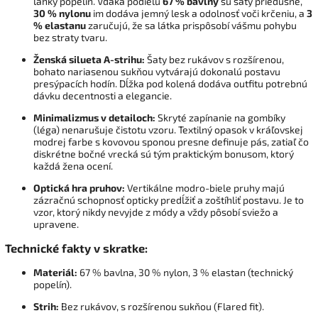
ľahký popelín. Vďaka podielu
67 % bavlny
sú šaty priedušné,
30 % nylonu
im dodáva jemný lesk a odolnosť voči krčeniu, a
3
% elastanu
zaručujú, že sa látka prispôsobí vášmu pohybu
bez straty tvaru.
Ženská silueta A-strihu:
Šaty bez rukávov s rozšírenou,
bohato nariasenou sukňou vytvárajú dokonalú postavu
presýpacích hodín. Dĺžka pod kolená dodáva outfitu potrebnú
dávku decentnosti a elegancie.
Minimalizmus v detailoch:
Skryté zapínanie na gombíky
(léga) nenarušuje čistotu vzoru. Textilný opasok v kráľovskej
modrej farbe s kovovou sponou presne definuje pás, zatiaľ čo
diskrétne bočné vrecká sú tým praktickým bonusom, ktorý
každá žena ocení.
Optická hra pruhov:
Vertikálne modro-biele pruhy majú
zázračnú schopnosť opticky predĺžiť a zoštíhliť postavu. Je to
vzor, ktorý nikdy nevyjde z módy a vždy pôsobí sviežo a
upravene.
Technické fakty v skratke:
Materiál:
67 % bavlna, 30 % nylon, 3 % elastan (technický
popelín).
Strih:
Bez rukávov, s rozšírenou sukňou (Flared fit).