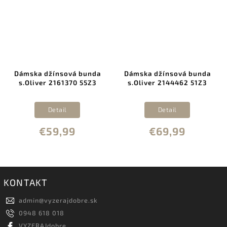
Dámska džínsová bunda
Dámska džínsová bunda
s.Oliver 2161370 55Z3
s.Oliver 2144462 51Z3
Detail
Detail
€59,99
€69,99
KONTAKT
admin
@
vyzerajdobre.sk
0948 618 018
VYZERAJdobre