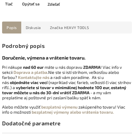
Tlač
Opýtať sa
Zdieľať
Popis
Diskusia
Značka
HEAVY TOOLS
Podrobný popis
Doručenie, výmena a vrátenie tovaru.
Pri nákupe
nad 60 eur
máte u nás dopravu
ZDARMA
! Viac info v
sekcii
Doprava a platba
.Nie ste si istí strihom, veľkosťou alebo
farbou?
Kontaktujte nás
a radi vám poradíme. Ak si u
nás
objednáte viac vecí
(napríklad viac farieb, veľkostí či viac strihov
riflí..) a
vyberiete si tovar v minimálnej hodnote 100 eur, ostatný
tovar môžete u nás do 30-dní vrátiť
ZDARMA
- a my vám
preplatíme aj poštovné pri zaslaní balíku späť k nám.
Alebo môžete využiť
bezplatnú výmenu
zakúpeného tovaru! Viac
info o možnosti
bezplatnej výmeny alebo vrátenia tovaru.
Dodatočné parametre