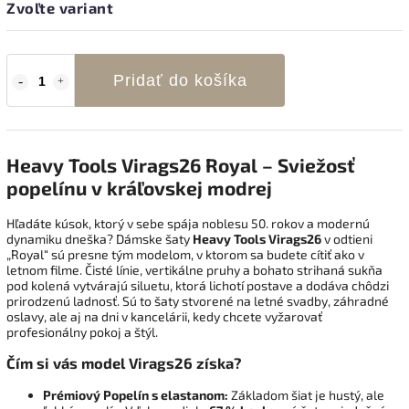
Zvoľte variant
Pridať do košíka
Heavy Tools Virags26 Royal – Sviežosť
popelínu v kráľovskej modrej
Hľadáte kúsok, ktorý v sebe spája noblesu 50. rokov a modernú
dynamiku dneška? Dámske šaty
Heavy Tools Virags26
v odtieni
„Royal“ sú presne tým modelom, v ktorom sa budete cítiť ako v
letnom filme. Čisté línie, vertikálne pruhy a bohato strihaná sukňa
pod kolená vytvárajú siluetu, ktorá lichotí postave a dodáva chôdzi
prirodzenú ladnosť. Sú to šaty stvorené na letné svadby, záhradné
oslavy, ale aj na dni v kancelárii, kedy chcete vyžarovať
profesionálny pokoj a štýl.
Čím si vás model Virags26 získa?
Prémiový Popelín s elastanom:
Základom šiat je hustý, ale