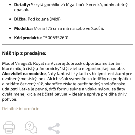
Detaily:
Skrytá gombíková léga, bočné vrecká, odnímateľný
opasok.
Dĺžka:
Pod kolená (Midi).
Modelka:
Meria 175 cm a má na sebe veľkosť S.
Kód produktu:
T50063S2601.
Náš tip z predajne:
Model Virags26 Royal na VyzerajDobre.sk odporúčame ženám,
ktoré milujú čistý „námornícky“ štýl v jeho elegantnejšej podobe.
Ako vidieť na modelke
, šaty fantasticky ladia s bielymi teniskami pre
uvoľnený mestský look. Ak ich však vymeníte za lodičky na podpätku
a pridáte červený rúž, okamžite získate outfit hodný spoločenskej
udalosti. Látka je pevná, drží formu sukne a vďaka nylonu sa šaty
oveľa menej krčia než čistá bavlna – ideálna správa pre dlhé dni v
pohybe.
Detailné informácie