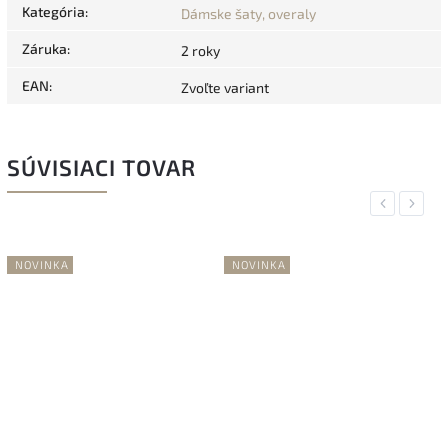
Kategória
:
Dámske šaty, overaly
Záruka
:
2 roky
EAN
:
Zvoľte variant
SÚVISIACI TOVAR
Previous
Next
NOVINKA
NOVINKA