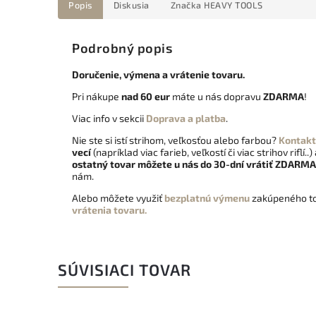
Popis
Diskusia
Značka
HEAVY TOOLS
Podrobný popis
Doručenie, výmena a vrátenie tovaru.
Pri nákupe
nad 60 eur
máte u nás dopravu
ZDARMA
!
Viac info v sekcii
Doprava a platba
.
Nie ste si istí strihom, veľkosťou alebo farbou?
Kontakt
vecí
(napríklad viac farieb, veľkostí či viac strihov riflí..)
ostatný tovar môžete u nás do 30-dní vrátiť
ZDARMA
nám.
Alebo môžete využiť
bezplatnú výmenu
zakúpeného to
vrátenia tovaru.
SÚVISIACI TOVAR