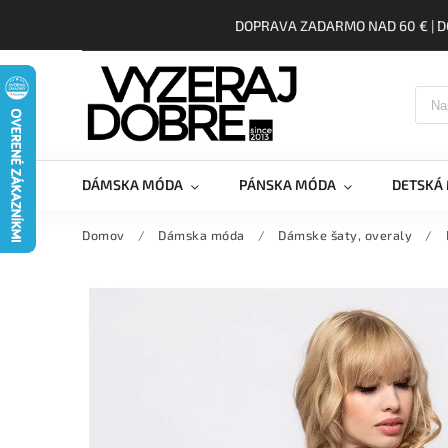
DOPRAVA ZADARMO NAD 60 € | D
DÁMSKA MÓDA
PÁNSKA MÓDA
DETSKÁ
Domov
/
Dámska móda
/
Dámske šaty, overaly
/