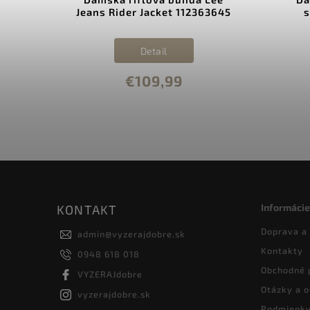
Jeans Rider Jacket 112363645
s.Oliv
Detail
€109,99
Informácie
KONTAKT
Doprava a
admin
@
vyzerajdobre.sk
Kontakty
0948 618 018
Obchodné 
VYZERAJdobre
Otázky a 
vyzerajdobre.sk
Podmienky