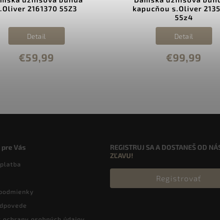
er 2161370 55Z3
kapucňou s.Oliver 2135850
55z4
Detail
Detail
€59,99
€99,99
 pre Vás
REGISTRUJ SA A DOSTANEŠ OD NÁ
ZĽAVU!
 platba
Registrovať
podmienky
odpovede
 ochrany osobných údajov