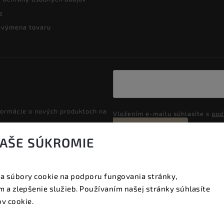
e
a výmena tovaru
formácie o nových produktoch na
Vložením e-mailu súhlasíte s
pod
Prihlásiť sa
VAŠE SÚKROMIE
a súbory cookie na podporu fungovania stránky,
Copyright 2026
Vyzeraj dobre
. Všetky práva vyhradené.
 a zlepšenie služieb. Používaním našej stránky súhlasíte
Upraviť nastavenie cookies
v cookie.
Vytvořil
Shoptet
| Design
Shoptak.cz.