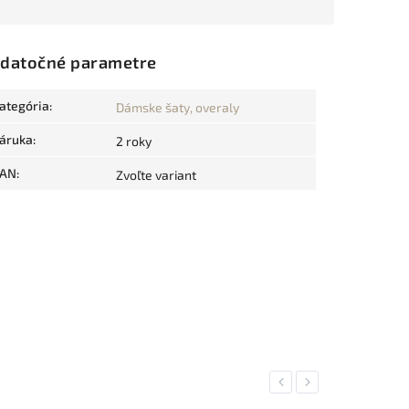
datočné parametre
ategória
:
Dámske šaty, overaly
áruka
:
2 roky
AN
:
Zvoľte variant
Previous
Next