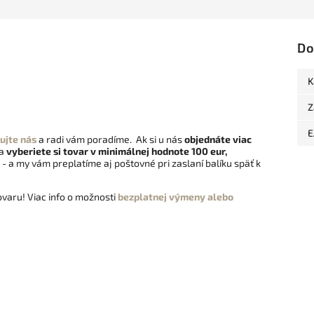
Do
K
Z
E
ujte nás
a radi vám poradíme. Ak si u nás
objednáte viac
 a
vyberiete si tovar v minimálnej hodnote 100 eur,
- a my vám preplatíme aj poštovné pri zaslaní balíku späť k
varu! Viac info o možnosti
bezplatnej výmeny alebo