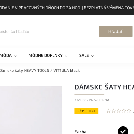
ODANIE V PRACOVNÝCH DŇOCH DO 24 HOD. | BEZPLATNÁ VÝMENA TOVA
Hľadať
 MÓDA
MÓDNE DOPLNKY
SALE
Dámske šaty HEAVY TOOLS / VITTULA black
DÁMSKE ŠATY HEA
Kód:
68719/S-CIERNA
VÝPREDAJ
Farba