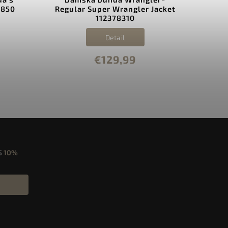
Regular Super Wrangler Jacket
WRANGLER
112378310
JACK
Detail
€129,99
S
10%