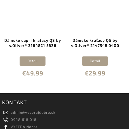
sy QS by
Dámske kraťasy QS by
Dámske kraťasy HE
1 56Z6
s.Oliver® 2147548 04G0
TOOLS / WINUS be
Detail
Detail
€29,99
€32,95
KONTAKT
admin
@
vyzerajdobre.sk
0948 618 018
VYZERAJdobre