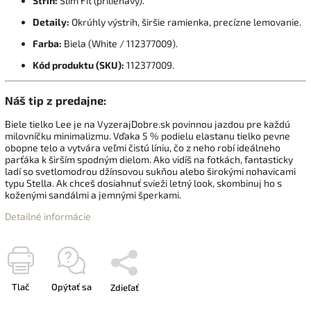
Strih:
Slim Fit (priliehavý).
Detaily:
Okrúhly výstrih, širšie ramienka, precízne lemovanie.
Farba:
Biela (White / 112377009).
Kód produktu (SKU):
112377009.
Náš tip z predajne:
Biele tielko Lee je na VyzerajDobre.sk povinnou jazdou pre každú
milovníčku minimalizmu. Vďaka 5 % podielu elastanu tielko pevne
obopne telo a vytvára veľmi čistú líniu, čo z neho robí ideálneho
parťáka k širším spodným dielom. Ako vidíš na fotkách, fantasticky
ladí so svetlomodrou džínsovou sukňou alebo širokými nohavicami
typu Stella. Ak chceš dosiahnuť svieži letný look, skombinuj ho s
koženými sandálmi a jemnými šperkami.
Detailné informácie
Tlač
Opýtať sa
Zdieľať