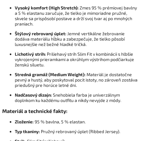
Vysoký komfort (High Stretch):
Zmes 95 % prémiovej bavlny
a 5 % elastanu zaručuje, že tielko je mimoriadne pružné,
skvele sa prispôsobí postave a drží svoj tvar aj po mnohých
praniach.
Štýlový rebrovaný úplet:
Jemné vertikálne žebrovanie
dodáva materiálu hĺbku a zabezpečuje, že tielko pôsobí
luxusnejšie než bežné hladké tričká.
Lichotivý strih:
Priliehavý strih Slim Fit v kombinácii s hlbšie
vykrojenými prieramkami a okrúhlym výstrihom podčiarkuje
ženskú siluetu.
Stredná gramáž (Medium Weight):
Materiál je dostatočne
pevný a hustý, aby poskytoval pocit istoty, no zároveň zostáva
priedušný pre horúce letné dni.
Nadčasový dizajn:
Snehobiela farba je univerzálnym
doplnkom ku každému outfitu a nikdy nevyjde z módy.
Materiál a technické fakty:
Zloženie:
95 % bavlna, 5 % elastan.
Typ tkaniny:
Pružný rebrovaný úplet (Ribbed Jersey).