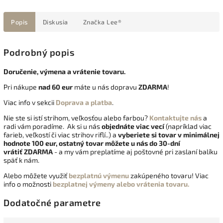
Popis
Diskusia
Značka
Lee®
Podrobný popis
Doručenie, výmena a vrátenie tovaru.
Pri nákupe
nad 60 eur
máte u nás dopravu
ZDARMA
!
Viac info v sekcii
Doprava a platba
.
Nie ste si istí strihom, veľkosťou alebo farbou?
Kontaktujte nás
a
radi vám poradíme. Ak si u nás
objednáte viac vecí
(napríklad viac
farieb, veľkostí či viac strihov riflí..) a
vyberiete si tovar v minimálnej
hodnote 100 eur, ostatný tovar môžete u nás do 30-dní
vrátiť
ZDARMA
- a my vám preplatíme aj poštovné pri zaslaní balíku
späť k nám.
Alebo môžete využiť
bezplatnú výmenu
zakúpeného tovaru! Viac
info o možnosti
bezplatnej výmeny alebo vrátenia tovaru.
Dodatočné parametre