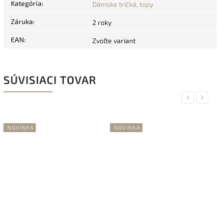
Kategória
:
Dámske tričká, topy
Záruka
:
2 roky
EAN
:
Zvoľte variant
SÚVISIACI TOVAR
Previous
Next
NOVINKA
NOVINKA