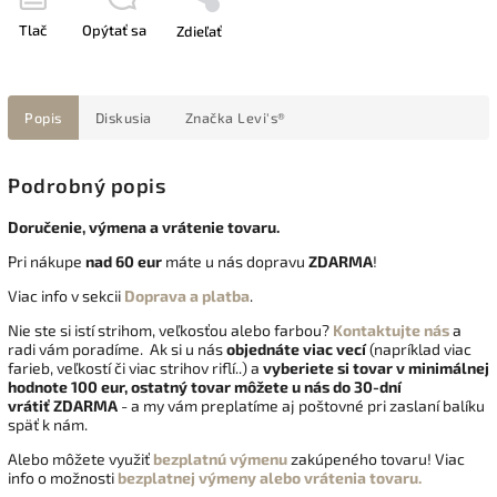
Tlač
Opýtať sa
Zdieľať
Popis
Diskusia
Značka
Levi's®
Podrobný popis
Doručenie, výmena a vrátenie tovaru.
Pri nákupe
nad 60 eur
máte u nás dopravu
ZDARMA
!
Viac info v sekcii
Doprava a platba
.
Nie ste si istí strihom, veľkosťou alebo farbou?
Kontaktujte nás
a
radi vám poradíme. Ak si u nás
objednáte viac vecí
(napríklad viac
farieb, veľkostí či viac strihov riflí..) a
vyberiete si tovar v minimálnej
hodnote 100 eur, ostatný tovar môžete u nás do 30-dní
vrátiť
ZDARMA
- a my vám preplatíme aj poštovné pri zaslaní balíku
späť k nám.
Alebo môžete využiť
bezplatnú výmenu
zakúpeného tovaru! Viac
info o možnosti
bezplatnej výmeny alebo vrátenia tovaru.