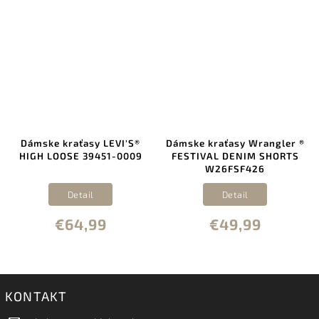
Dámske kraťasy LEVI'S®
Dámske kraťasy Wrangler ®
HIGH LOOSE 39451-0009
FESTIVAL DENIM SHORTS
W26FSF426
Detail
Detail
€64,99
€49,99
KONTAKT