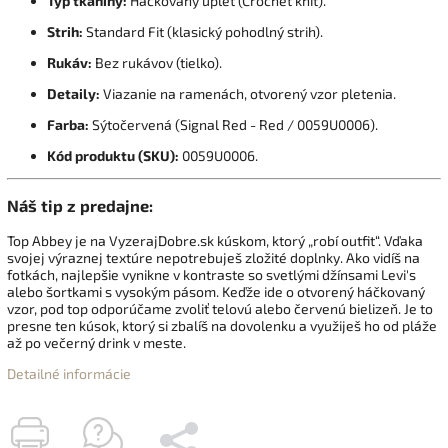
Typ tkaniny:
Háčkovaný úplet (Crochet knit).
Strih:
Standard Fit (klasický pohodlný strih).
Rukáv:
Bez rukávov (tielko).
Detaily:
Viazanie na ramenách,
otvorený vzor pletenia.
Farba:
Sýtočervená (Signal Red - Red / 0059U0006).
Kód produktu (SKU):
0059U0006.
Náš tip z predajne:
Top Abbey je na VyzerajDobre.
sk kúskom,
ktorý „robí outfit“.
Vďaka
svojej výraznej textúre nepotrebuješ zložité doplnky.
Ako vidíš na
fotkách
,
najlepšie vynikne v kontraste so svetlými džínsami Levi's
alebo šortkami s vysokým pásom.
Keďže ide o otvorený háčkovaný
vzor,
pod top odporúčame zvoliť telovú alebo červenú bielizeň.
Je to
presne ten kúsok,
ktorý si zbalíš na dovolenku a využiješ ho od pláže
až po večerný drink v meste.
Detailné informácie