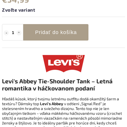
Zvoľte variant
Pridať do košíka
Levi's Abbey Tie-Shoulder Tank – Letná
romantika v háčkovanom podaní
Hľadáš kúsok,
ktorý tvojmu letnému outfitu dodá okamžitý šarm a
textúru?
Dámsky top
Levi's Abbey
v odtieni „Signal Red“ je
stelesnením hravého a sviežeho dizajnu.
Tento top nie je len
obyčajným tielkom – vďaka mäkkému háčkovanému vzoru (crochet
stitch) a nastaviteľným viazačkám na ramenách pôsobí mimoriadne
žensky a štýlovo.
Je to ideálny parťák pre horúce dni,
kedy chceš