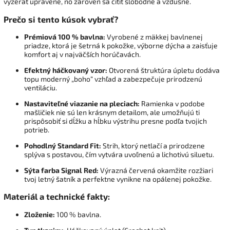
vyzerať upravene,
no zároveň sa cítiť slobodne a vzdušne.
Prečo si tento kúsok vybrať?
Prémiová 100 % bavlna:
Vyrobené z mäkkej bavlnenej
priadze,
ktorá je šetrná k pokožke,
výborne dýcha a zaisťuje
komfort aj v najväčších horúčavách.
Efektný háčkovaný vzor:
Otvorená štruktúra úpletu dodáva
topu moderný „boho“ vzhľad a zabezpečuje prirodzenú
ventiláciu.
Nastaviteľné viazanie na pleciach:
Ramienka v podobe
mašličiek nie sú len krásnym detailom,
ale umožňujú ti
prispôsobiť si dĺžku a hĺbku výstrihu presne podľa tvojich
potrieb.
Pohodlný Standard Fit:
Strih,
ktorý netlačí a prirodzene
splýva s postavou,
čím vytvára uvoľnenú a lichotivú siluetu.
Sýta farba Signal Red:
Výrazná červená okamžite rozžiari
tvoj letný šatník a perfektne vynikne na opálenej pokožke.
Materiál a technické fakty:
Zloženie:
100 % bavlna.