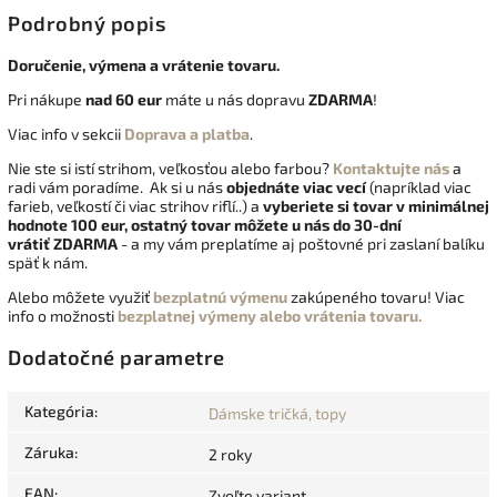
Podrobný popis
Doručenie, výmena a vrátenie tovaru.
Pri nákupe
nad 60 eur
máte u nás dopravu
ZDARMA
!
Viac info v sekcii
Doprava a platba
.
Nie ste si istí strihom, veľkosťou alebo farbou?
Kontaktujte nás
a
radi vám poradíme. Ak si u nás
objednáte viac vecí
(napríklad viac
farieb, veľkostí či viac strihov riflí..) a
vyberiete si tovar v minimálnej
hodnote 100 eur, ostatný tovar môžete u nás do 30-dní
vrátiť
ZDARMA
- a my vám preplatíme aj poštovné pri zaslaní balíku
späť k nám.
Alebo môžete využiť
bezplatnú výmenu
zakúpeného tovaru! Viac
info o možnosti
bezplatnej výmeny alebo vrátenia tovaru.
Dodatočné parametre
Kategória
:
Dámske tričká, topy
Záruka
:
2 roky
EAN
:
Zvoľte variant