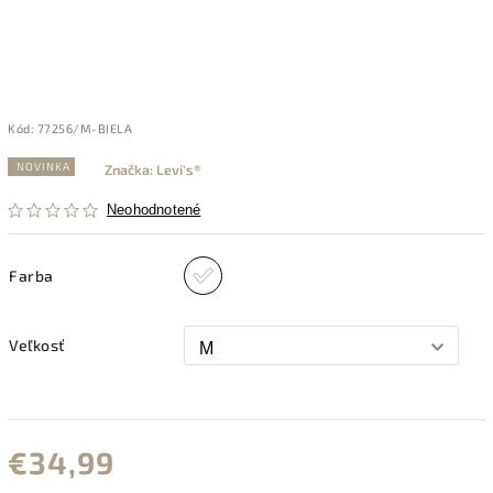
Kód:
77256/M-BIELA
NOVINKA
Značka:
Levi's®
Neohodnotené
Farba
Veľkosť
€34,99