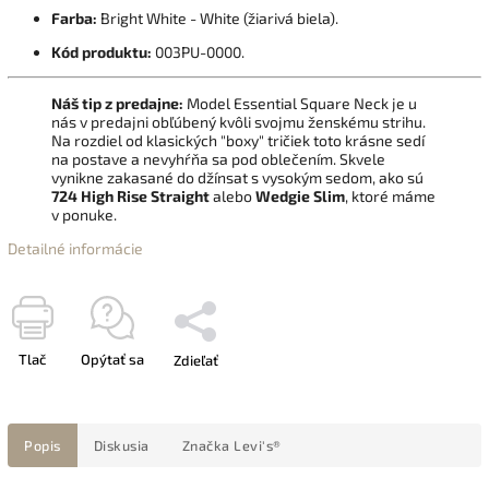
Farba:
Bright White - White (žiarivá biela).
Kód produktu:
003PU-0000.
Náš tip z predajne:
Model Essential Square Neck je u
nás v predajni obľúbený kvôli svojmu ženskému strihu.
Na rozdiel od klasických "boxy" tričiek toto krásne sedí
na postave a nevyhŕňa sa pod oblečením. Skvele
vynikne zakasané do džínsat s vysokým sedom, ako sú
724 High Rise Straight
alebo
Wedgie Slim
, ktoré máme
v ponuke.
Detailné informácie
Tlač
Opýtať sa
Zdieľať
Popis
Diskusia
Značka
Levi's®