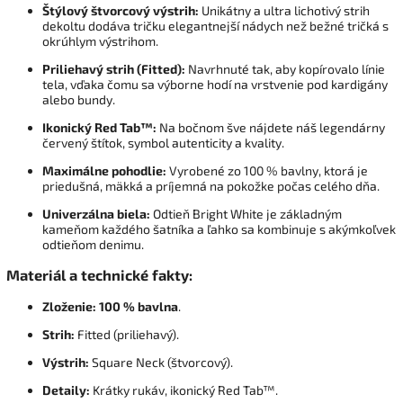
Štýlový štvorcový výstrih:
Unikátny a ultra lichotivý strih
dekoltu dodáva tričku elegantnejší nádych než bežné tričká s
okrúhlym výstrihom.
Priliehavý strih (Fitted):
Navrhnuté tak, aby kopírovalo línie
tela, vďaka čomu sa výborne hodí na vrstvenie pod kardigány
alebo bundy.
Ikonický Red Tab™:
Na bočnom šve nájdete náš legendárny
červený štítok, symbol autenticity a kvality.
Maximálne pohodlie:
Vyrobené zo 100 % bavlny, ktorá je
priedušná, mäkká a príjemná na pokožke počas celého dňa.
Univerzálna biela:
Odtieň Bright White je základným
kameňom každého šatníka a ľahko sa kombinuje s akýmkoľvek
odtieňom denimu.
Materiál a technické fakty:
Zloženie:
100 % bavlna
.
Strih:
Fitted (priliehavý).
Výstrih:
Square Neck (štvorcový).
Detaily:
Krátky rukáv, ikonický Red Tab™.