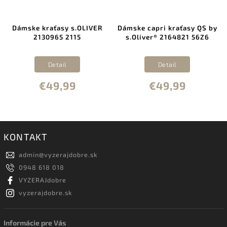
Dámske kraťasy s.OLIVER
Dámske capri kraťasy QS by
2130965 2115
s.Oliver® 2164821 56Z6
Detail
Detail
€49,99
€49,99
KONTAKT
admin
@
vyzerajdobre.sk
0948 618 018
VYZERAJdobre
vyzerajdobre.sk
Informácie pre Vás