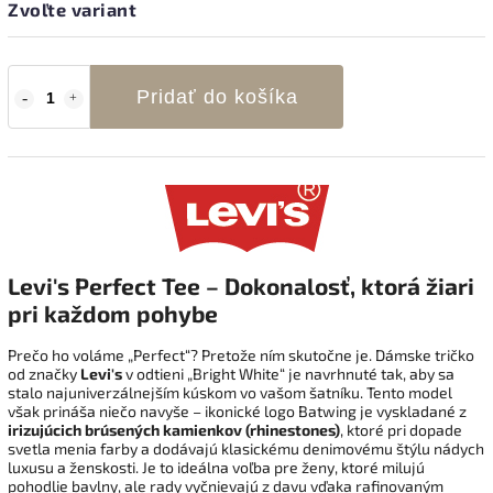
Zvoľte variant
Pridať do košíka
Levi's Perfect Tee – Dokonalosť, ktorá žiari
pri každom pohybe
Prečo ho voláme „Perfect“? Pretože ním skutočne je. Dámske tričko
od značky
Levi's
v odtieni „Bright White“ je navrhnuté tak, aby sa
stalo najuniverzálnejším kúskom vo vašom šatníku. Tento model
však prináša niečo navyše – ikonické logo Batwing je vyskladané z
irizujúcich brúsených kamienkov (rhinestones)
, ktoré pri dopade
svetla menia farby a dodávajú klasickému denimovému štýlu nádych
luxusu a ženskosti. Je to ideálna voľba pre ženy, ktoré milujú
pohodlie bavlny, ale rady vyčnievajú z davu vďaka rafinovaným