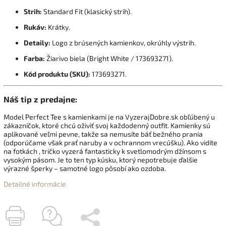
Strih:
Standard Fit (klasický strih).
Rukáv:
Krátky.
Detaily:
Logo z brúsených kamienkov, okrúhly výstrih.
Farba:
Žiarivo biela (Bright White / 173693271).
Kód produktu (SKU):
173693271.
Náš tip z predajne:
Model Perfect Tee s kamienkami je na VyzerajDobre.sk obľúbený u
zákazníčok, ktoré chcú oživiť svoj každodenný outfit. Kamienky sú
aplikované veľmi pevne, takže sa nemusíte báť bežného prania
(odporúčame však prať naruby a v ochrannom vrecúšku). Ako vidíte
na fotkách , tričko vyzerá fantasticky k svetlomodrým džínsom s
vysokým pásom. Je to ten typ kúsku, ktorý nepotrebuje ďalšie
výrazné šperky – samotné logo pôsobí ako ozdoba.
Detailné informácie