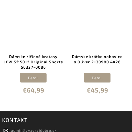
Dámske rifľové kraťasy
Dámske krátke nohavice
LEVI'S® 501® Original Shorts
s.Oliver 2130980 4426
56327-0086
Detail
Detail
€64,99
€45,99
KONTAKT
admin
@
vyzerajdobre.sk