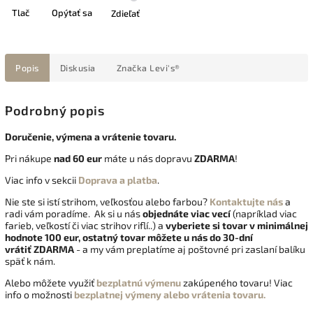
Tlač
Opýtať sa
Zdieľať
Popis
Diskusia
Značka
Levi's®
Podrobný popis
Doručenie, výmena a vrátenie tovaru.
Pri nákupe
nad 60 eur
máte u nás dopravu
ZDARMA
!
Viac info v sekcii
Doprava a platba
.
Nie ste si istí strihom, veľkosťou alebo farbou?
Kontaktujte nás
a
radi vám poradíme. Ak si u nás
objednáte viac vecí
(napríklad viac
farieb, veľkostí či viac strihov riflí..) a
vyberiete si tovar v minimálnej
hodnote 100 eur, ostatný tovar môžete u nás do 30-dní
vrátiť
ZDARMA
- a my vám preplatíme aj poštovné pri zaslaní balíku
späť k nám.
Alebo môžete využiť
bezplatnú výmenu
zakúpeného tovaru! Viac
info o možnosti
bezplatnej výmeny alebo vrátenia tovaru.