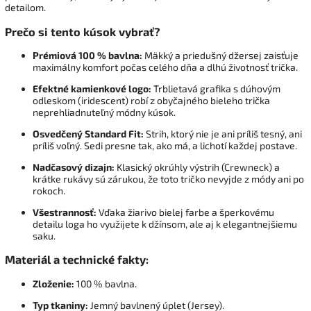
detailom.
Prečo si tento kúsok vybrať?
Prémiová 100 % bavlna:
Mäkký a priedušný džersej zaisťuje
maximálny komfort počas celého dňa a dlhú životnosť trička.
Efektné kamienkové logo:
Trblietavá grafika s dúhovým
odleskom (iridescent) robí z obyčajného bieleho trička
neprehliadnuteľný módny kúsok.
Osvedčený Standard Fit:
Strih, ktorý nie je ani príliš tesný, ani
príliš voľný. Sedi presne tak, ako má, a lichotí každej postave.
Nadčasový dizajn:
Klasický okrúhly výstrih (Crewneck) a
krátke rukávy sú zárukou, že toto tričko nevyjde z módy ani po
rokoch.
Všestrannosť:
Vďaka žiarivo bielej farbe a šperkovému
detailu loga ho využijete k džínsom, ale aj k elegantnejšiemu
saku.
Materiál a technické fakty:
Zloženie:
100 % bavlna.
Typ tkaniny:
Jemný bavlnený úplet (Jersey).