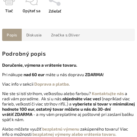
Tlač
Opýtať sa
Zdieľať
Popis
Diskusia
Značka
s.Oliver
Podrobný popis
Doručenie, výmena a vrátenie tovaru.
Pri nákupe
nad 60 eur
máte u nás dopravu
ZDARMA
!
Viac info v sekcii
Doprava a platba
.
Nie ste si istí strihom, veľkosťou alebo farbou?
Kontaktujte nás
a
radi vám poradíme. Ak si u nás
objednáte viac vecí
(napríklad viac
farieb, veľkostí či viac strihov riflí..) a
vyberiete si tovar v minimálnej
hodnote 100 eur, ostatný tovar môžete u nás do 30-dní
vrátiť
ZDARMA
- a my vám preplatíme aj poštovné pri zaslaní balíku
späť k nám.
Alebo môžete využiť
bezplatnú výmenu
zakúpeného tovaru! Viac
info o možnosti
bezplatnej výmeny alebo vrátenia tovaru.