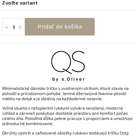
Zvoľte variant
Pridať do košíka
Minimalistické dámske tričko s uvoľneným strihom, ktoré stavia na
pohodlí a prirodzenom pohybe. Jemná džersejová tkanina pôsobí
mäkko na dotyk a je ideálna na každodenné nosenie.
Voľná silueta s netopierími rukávmi vytvára nenútený, moderný
vzhľad a zároveň poskytuje dostatok priestoru pre komfort počas
celého dňa. Polodlhá dĺžka pekne pracuje s proporciami a umožňuje
jednoduché kombinovanie.
Okrúhly výstrih a zafixované záložky rukávov dodávajú tričku čistý,