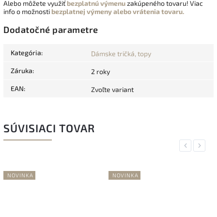
Alebo môžete využiť
bezplatnú výmenu
zakúpeného tovaru! Viac
info o možnosti
bezplatnej výmeny alebo vrátenia tovaru.
Dodatočné parametre
Kategória
:
Dámske tričká, topy
Záruka
:
2 roky
EAN
:
Zvoľte variant
SÚVISIACI TOVAR
Previous
Next
NOVINKA
NOVINKA