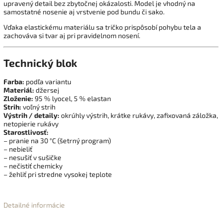
upravený detail bez zbytočnej okázalosti. Model je vhodný na
samostatné nosenie aj vrstvenie pod bundu či sako.
Vďaka elastickému materiálu sa tričko prispôsobí pohybu tela a
zachováva si tvar aj pri pravidelnom nosení.
Technický blok
Farba:
podľa variantu
Materiál:
džersej
Zloženie:
95 % lyocel, 5 % elastan
Strih:
voľný strih
Výstrih / detaily:
okrúhly výstrih, krátke rukávy, zafixovaná záložka,
netopierie rukávy
Starostlivosť:
– pranie na 30 °C (šetrný program)
– nebieliť
– nesušiť v sušičke
– nečistiť chemicky
– žehliť pri stredne vysokej teplote
Detailné informácie