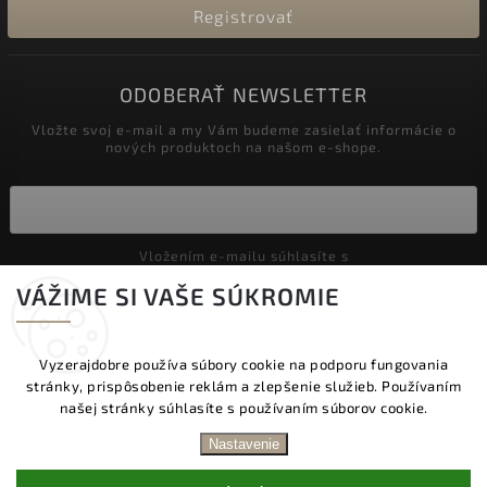
Registrovať
ODOBERAŤ NEWSLETTER
Vložte svoj e-mail a my Vám budeme zasielať informácie o
nových produktoch na našom e-shope.
Vložením e-mailu súhlasíte s
podmienkami ochrany osobných údajov
VÁŽIME SI VAŠE SÚKROMIE
Prihlásiť sa
Vyzerajdobre používa súbory cookie na podporu fungovania
stránky, prispôsobenie reklám a zlepšenie služieb. Používaním
Copyright 2026
Vyzeraj dobre
. Všetky práva vyhradené.
našej stránky súhlasíte s používaním súborov cookie.
Upraviť nastavenie cookies
DOPRAVA ZADARMO NAD 60 € | DODANIE V
Nastavenie
PRACOVNÝCH DŇOCH DO 24 HOD. | BEZPLATNÁ
Vytvořil
Shoptet
| Design
Shoptak.cz.
VÝMENA TOVARU | ZĽAVA 10 % NA PRVÝ NÁKUP