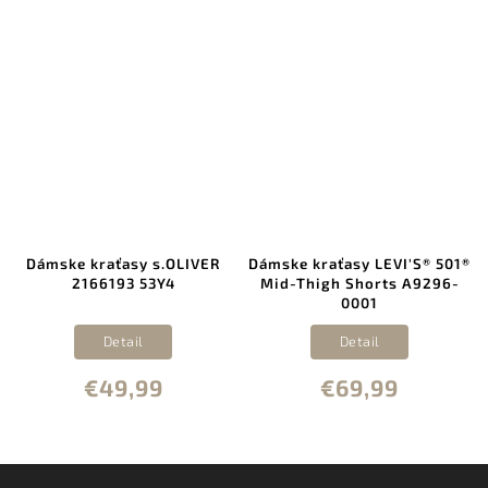
Dámske kraťasy s.OLIVER
Dámske kraťasy LEVI'S® 501®
2166193 53Y4
Mid-Thigh Shorts A9296-
0001
Detail
Detail
€49,99
€69,99