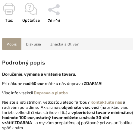
Tlač
Opýtať sa
Zdieľať
Popis
Diskusia
Značka
s.Oliver
Podrobný popis
Doručenie, výmena a vrátenie tovaru.
Pri nákupe
nad 60 eur
máte u nás dopravu
ZDARMA
!
Viac info v sekcii
Doprava a platba
.
Nie ste si istí strihom, veľkosťou alebo farbou?
Kontaktujte nás
a
radi vám poradíme. Ak si u nás
objednáte viac vecí
(napríklad viac
farieb, veľkostí či viac strihov riflí..) a
vyberiete si tovar v minimálnej
hodnote 100 eur, ostatný tovar môžete u nás do 30-dní
vrátiť
ZDARMA
- a my vám preplatíme aj poštovné pri zaslaní balíku
späť k nám.