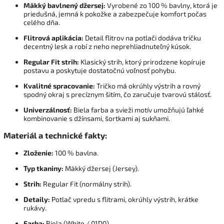
Mäkký bavlnený džersej:
Vyrobené zo 100 % bavlny, ktorá je
priedušná, jemná k pokožke a zabezpečuje komfort počas
celého dňa.
Flitrová aplikácia:
Detail flitrov na potlači dodáva tričku
decentný lesk a robí z neho neprehliadnuteľný kúsok.
Regular Fit strih:
Klasický strih, ktorý prirodzene kopíruje
postavu a poskytuje dostatočnú voľnosť pohybu.
Kvalitné spracovanie:
Tričko má okrúhly výstrih a rovný
spodný okraj s precíznym šitím, čo zaručuje tvarovú stálosť.
Univerzálnosť:
Biela farba a svieži motív umožňujú ľahké
kombinovanie s džínsami, šortkami aj sukňami.
Materiál a technické fakty:
Zloženie:
100 % bavlna.
Typ tkaniny:
Mäkký džersej (Jersey).
Strih:
Regular Fit (normálny strih).
Detaily:
Potlač vpredu s flitrami, okrúhly výstrih, krátke
rukávy.
Farba:
Biela (White / 01D0).