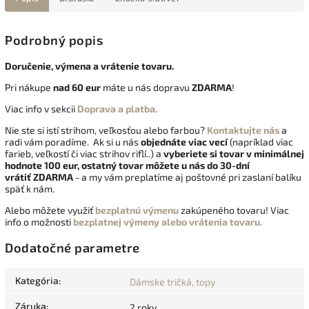
Podrobný popis
Doručenie, výmena a vrátenie tovaru.
Pri nákupe
nad 60 eur
máte u nás dopravu
ZDARMA
!
Viac info v sekcii
Doprava a platba
.
Nie ste si istí strihom, veľkosťou alebo farbou?
Kontaktujte nás
a
radi vám poradíme. Ak si u nás
objednáte viac vecí
(napríklad viac
farieb, veľkostí či viac strihov riflí..) a
vyberiete si tovar v minimálnej
hodnote 100 eur, ostatný tovar môžete u nás do 30-dní
vrátiť
ZDARMA
- a my vám preplatíme aj poštovné pri zaslaní balíku
späť k nám.
Alebo môžete využiť
bezplatnú výmenu
zakúpeného tovaru! Viac
info o možnosti
bezplatnej výmeny alebo vrátenia tovaru.
Dodatočné parametre
Kategória
:
Dámske tričká, topy
Záruka
:
2 roky