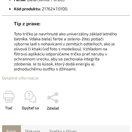
Kód produktu:
2176247.01D0.
Tip z praxe:
Toto tričko je navrhnuté ako univerzálny základ letného
šatníka. Vďaka bielej farbe a zeleno-žltej potlači
výborne ladí s nohavicami v zemitých odtieňoch, ako je
olivová či khaki (viď foto s modelkou). Vzhľadom na
flitrovú aplikáciu odporúčame tričko prať naruby v
ochrannom vrecku, aby sa zachovala integrita
zdobenia. Je to kúsok, ktorý dodá energiu aj
jednoduchému outfitu s džínsami.
Detailné informácie
Tlač
Opýtať sa
Zdieľať
Popis
Diskusia
Značka
s.Oliver