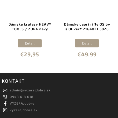
Dámske kraťasy HEAVY
Dámske capri rifle QS by
TOOLS / ZURA navy
s.Oliver® 2164821 58Z6
Detail
Detail
€29,95
€49,99
KONTAKT
admin
@
vyzerajdobre.sk
0948 618 018
VYZERAJdobre
vyzerajdobre.sk