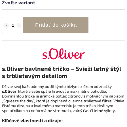
Zvoľte variant
Pridať do košíka
s.Oliver bavlnené tričko – Svieži letný štýl
s trblietavým detailom
Oživte svoj každodenný outfit týmto bielym tričkom od značky
s.Oliver
, ktoré v sebe spája hravosť a maximálne pohodlie.
Dominantou trička je grafická potlač citrónov s motivačným nápisom
„Squeeze the day“, ktorá je doplnená o jemné trblietavé
flitre
. Vďaka
čistému dizajnu a kvalitnému materiálu je toto tričko ideálnym
spoločníkom na neformálne stretnutia, voľný čas či letné výlety.
Kľúčové vlastnosti a dizajn: