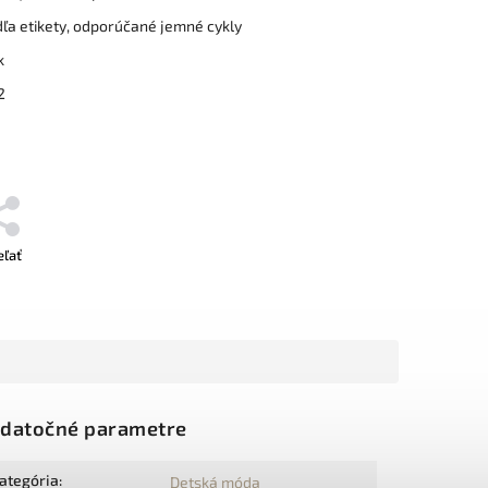
ľa etikety, odporúčané jemné cykly
k
2
eľať
datočné parametre
ategória
:
Detská móda