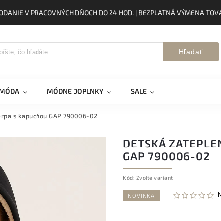
ODANIE V PRACOVNÝCH DŇOCH DO 24 HOD. | BEZPLATNÁ VÝMENA TOVA
Hľadať
 MÓDA
MÓDNE DOPLNKY
SALE
herpa s kapucňou GAP 790006-02
DETSKÁ ZATEPLE
GAP 790006-02
Kód:
Zvoľte variant
NOVINKA