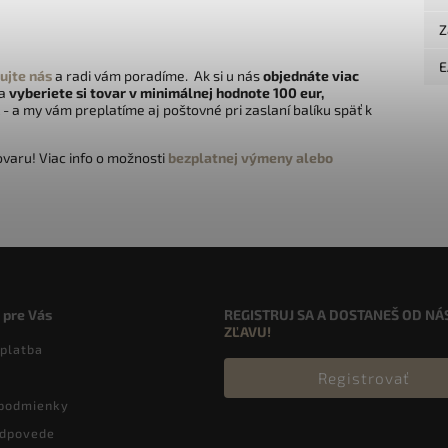
Z
E
ujte nás
a radi vám poradíme. Ak si u nás
objednáte viac
 a
vyberiete si tovar v minimálnej hodnote 100 eur,
- a my vám preplatíme aj poštovné pri zaslaní balíku späť k
varu! Viac info o možnosti
bezplatnej výmeny alebo
 pre Vás
REGISTRUJ SA A DOSTANEŠ OD NÁ
ZĽAVU!
 platba
Registrovať
podmienky
odpovede