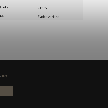
áruka
:
2 roky
AN
:
Zvoľte variant
S
10%