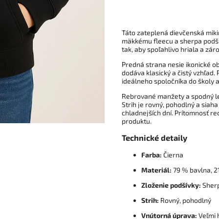
Táto zateplená dievčenská mik
mäkkému fleecu a sherpa podšív
tak, aby spoľahlivo hriala a z
Predná strana nesie ikonické 
dodáva klasický a čistý vzhľad. 
ideálneho spoločníka do školy a
Rebrované manžety a spodný lem
Strih je rovný, pohodlný a siaha
chladnejších dní. Prítomnosť r
produktu.
Technické detaily
Farba:
Čierna
Materiál:
79 % bavlna, 2
Zloženie podšívky:
Sherp
Strih:
Rovný, pohodlný
Vnútorná úprava:
Veľmi 