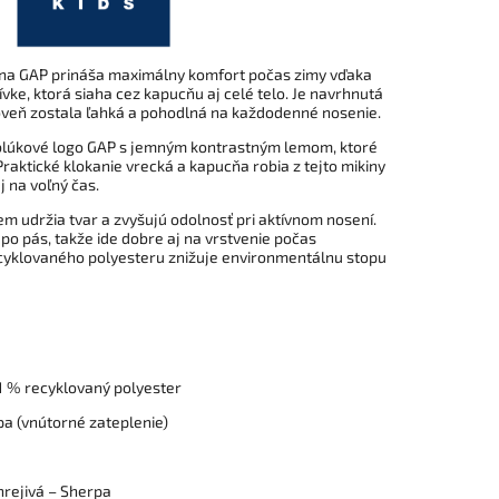
ina GAP prináša maximálny komfort počas zimy vďaka
ke, ktorá siaha cez kapucňu aj celé telo. Je navrhnutá
ároveň zostala ľahká a pohodlná na každodenné nosenie.
oblúkové logo GAP s jemným kontrastným lemom, ktoré
Praktické klokanie vrecká a kapucňa robia z tejto mikiny
j na voľný čas.
 udržia tvar a zvyšujú odolnosť pri aktívnom nosení.
 po pás, takže ide dobre aj na vrstvenie počas
ecyklovaného polyesteru znižuje environmentálnu stopu
1 % recyklovaný polyester
a (vnútorné zateplenie)
hrejivá – Sherpa