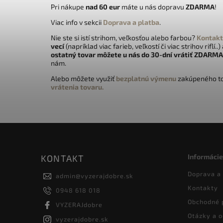
Pri nákupe
nad 60 eur
máte u nás dopravu
ZDARMA
!
Viac info v sekcii
Doprava a platba
.
Nie ste si istí strihom, veľkosťou alebo farbou?
Kontakt
vecí
(napríklad viac farieb, veľkostí či viac strihov riflí..)
ostatný tovar môžete u nás do 30-dní vrátiť
ZDARMA
nám.
Alebo môžete využiť
bezplatnú výmenu
zakúpeného to
vrátenia tovaru.
Informácie
KONTAKT
Doprava a
admin
@
vyzerajdobre.sk
Kontakty
0948 618 018
Obchodné 
VYZERAJdobre
Otázky a 
vyzerajdobre.sk