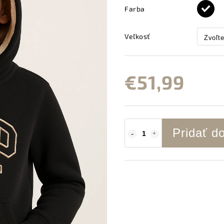
Farba
Veľkosť
€51,99
Pridať d