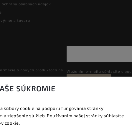
 ochrany osobných údajov
e
a výmena tovaru
formácie o nových produktoch na
Vložením e-mailu súhlasíte s
pod
Prihlásiť sa
VAŠE SÚKROMIE
a súbory cookie na podporu fungovania stránky,
Copyright 2026
Vyzeraj dobre
. Všetky práva vyhradené.
 a zlepšenie služieb. Používaním našej stránky súhlasíte
Upraviť nastavenie cookies
v cookie.
Vytvořil
Shoptet
| Design
Shoptak.cz.