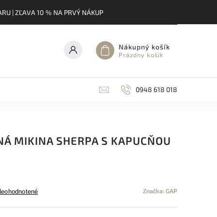
RU | ZĽAVA 10 % NA PRVÝ NÁKUP
Nákupný košík
Prázdny košík
0948 618 018
NÁ MIKINA SHERPA S KAPUCŇOU
Značka:
GAP
Neohodnotené