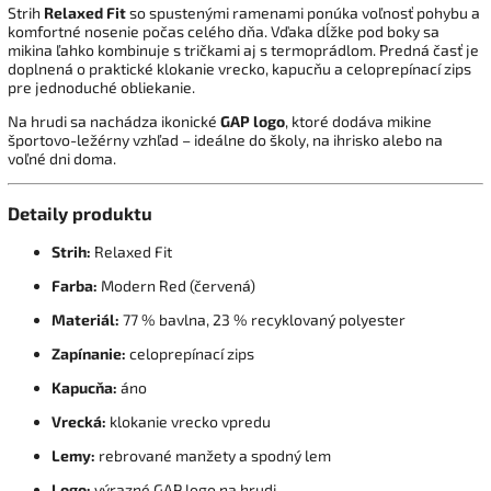
Strih
Relaxed Fit
so spustenými ramenami ponúka voľnosť pohybu a
komfortné nosenie počas celého dňa. Vďaka dĺžke pod boky sa
mikina ľahko kombinuje s tričkami aj s termoprádlom. Predná časť je
doplnená o praktické klokanie vrecko, kapucňu a celoprepínací zips
pre jednoduché obliekanie.
Na hrudi sa nachádza ikonické
GAP logo
, ktoré dodáva mikine
športovo-ležérny vzhľad – ideálne do školy, na ihrisko alebo na
voľné dni doma.
Detaily produktu
Strih:
Relaxed Fit
Farba:
Modern Red (červená)
Materiál:
77 % bavlna, 23 % recyklovaný polyester
Zapínanie:
celoprepínací zips
Kapucňa:
áno
Vrecká:
klokanie vrecko vpredu
Lemy:
rebrované manžety a spodný lem
Logo:
výrazné GAP logo na hrudi