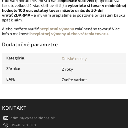
radi vám poradíme. Ak si u nás
objednáte viac vecí
(napríklad viac
farieb, veľkostí či viac strihov riflí..) a
vyberiete si tovar v minimálnej
hodnote 100 eur, ostatný tovar môžete u nás do 30-dní
vrátiť
ZDARMA
- a my vám preplatíme aj poštovné pri zaslaní balíku
späť k nám.
Alebo môžete využiť
bezplatnú výmenu
zakúpeného tovaru! Viac
info o možnosti
bezplatnej výmeny alebo vrátenia tovaru.
Dodatočné parametre
Kategória
:
Detské mikiny
Záruka
:
2 roky
EAN
:
Zvoľte variant
KONTAKT
admin
@
vyzerajdobre.sk
0948 618 018