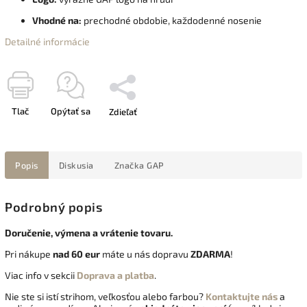
Vhodné na:
prechodné obdobie, každodenné nosenie
Detailné informácie
Tlač
Opýtať sa
Zdieľať
Popis
Diskusia
Značka
GAP
Podrobný popis
Doručenie, výmena a vrátenie tovaru.
Pri nákupe
nad 60 eur
máte u nás dopravu
ZDARMA
!
Viac info v sekcii
Doprava a platba
.
Nie ste si istí strihom, veľkosťou alebo farbou?
Kontaktujte nás
a