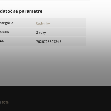
datočné parametre
ategória
:
Ľadvinky
áruka
:
2 roky
AN
:
7626725697245
S
10%