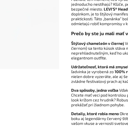
jednoducho nestíhajú? Kľúče, p
bezpečné miesto.
LEVI'S® Head
doplnkom, je to štýlový manife
praktickosti. Táto „banánka“ bo
odmietajú robiť kompromisy v kv
Prečo by ste ju mali mať 
Štýlový chameleón v čiernej
Vď
čiernom) sa tento kúsok stáva 
neprehliadnuteľným, keď ho ukáž
elegantnom outfite.
Udržateľnosť, ktorá má zmyse
ľadvinka je vyrobená zo
100% r
nielen dobre vyzeráte, ale aj še
zvládne festivalový prach aj k
Dva spôsoby, jedna voľba
Vďaka
Chcete mať veci pod kontrolou
look krížom cez hrudník? Robus
prekážať pri žiadnom pohybe.
Detaily, ktoré robia meno
Okre
boku aj legendárny červený ští
vašom vkuse a vernosti svetove