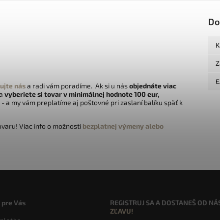
Do
K
Z
E
ujte nás
a radi vám poradíme. Ak si u nás
objednáte viac
 a
vyberiete si tovar v minimálnej hodnote 100 eur,
- a my vám preplatíme aj poštovné pri zaslaní balíku späť k
varu! Viac info o možnosti
bezplatnej výmeny alebo
 pre Vás
REGISTRUJ SA A DOSTANEŠ OD NÁ
ZĽAVU!
 platba