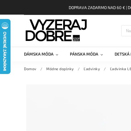
DOPRAVA ZADARMO NAD 60 € | D
DÁMSKA MÓDA
PÁNSKA MÓDA
DETSKÁ
Domov
/
Módne doplnky
/
Ľadvinky
/
Ľadvinka L