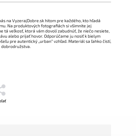
nás na VyzerajDobre.sk hitom pre každého, kto hľadá
u. Na produktových fotografiách si všimnite jej
 tá veľkosť, ktorá vám dovolí zabudnúť, že niečo nesiete,
ávu alebo prijať hovor. Odporúčame ju nosiť k bielym
eľu pre autentický „urban“ vzhľad. Materiál sa ľahko čistí,
o dobrodružstva.
eľať