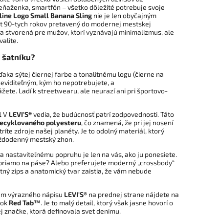
eňaženka, smartfón – všetko dôležité potrebuje svoje
line Logo Small Banana Sling
nie je len obyčajným
st 90-tych rokov pretavený do modernej mestskej
la stvorená pre mužov, ktorí vyznávajú minimalizmus, ale
alite.
v šatníku?
aka sýtej čiernej farbe a tonalitnému logu (čierne na
neviditeľným, kým ho nepotrebujete, a
ete. Ladí k streetwearu, ale neurazí ani pri športovo-
l
V
LEVI'S®
vedia, že budúcnosť patrí zodpovednosti. Táto
ecyklovaného polyesteru
, čo znamená, že pri jej nosení
tríte zdroje našej planéty. Je to odolný materiál, ktorý
aždodenný mestský zhon.
 nastaviteľnému popruhu je len na vás, ako ju ponesiete.
 priamo na páse? Alebo preferujete moderný „crossbody“
tný zips a anatomický tvar zaistia, že vám nebude
m výrazného nápisu
LEVI'S®
na prednej strane nájdete na
tok
Red Tab™
. Je to malý detail, ktorý však jasne hovorí o
j značke, ktorá definovala svet denimu.