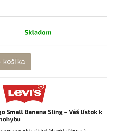
Skladom
o košíka
go Small Banana Sling – Váš lístok k
 pohybu
ate von a vrecká vašich obľúbených džínsov už