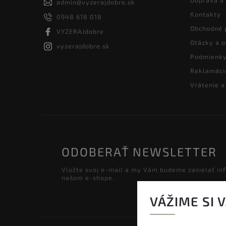
admin
@
vyzerajdobre.sk
Kontakty
0948 618 018
Obchodné 
VYZERAJdobre
Otázky a 
vyzerajdobre.sk
Podmienky
Reklamáci
Vrátenie 
ODOBERAŤ NEWSLETTER
Vložte svoj e-mail a my Vám budeme zasielať in
našom e-shope.
VÁŽIME SI 