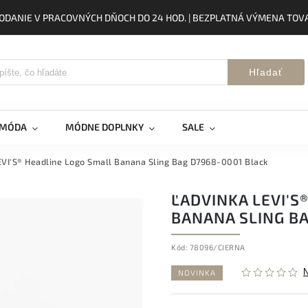
ODANIE V PRACOVNÝCH DŇOCH DO 24 HOD. | BEZPLATNÁ VÝMENA TOVA
Hľadať
 MÓDA
MÓDNE DOPLNKY
SALE
EVI'S® Headline Logo Small Banana Sling Bag D7968-0001 Black
ĽADVINKA LEVI'S
BANANA SLING B
Kód:
78096/CIERNA
NOVINKA