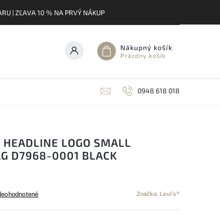
RU | ZĽAVA 10 % NA PRVÝ NÁKUP
Nákupný košík
Prázdny košík
0948 618 018
® HEADLINE LOGO SMALL
AG D7968-0001 BLACK
Značka:
Levi's®
Neohodnotené