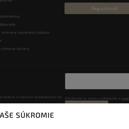
Registrovať
podmienky
odpovede
 ochrany osobných údajov
e
a výmena tovaru
formácie o nových produktoch na
Vložením e-mailu súhlasíte s
pod
Prihlásiť sa
VAŠE SÚKROMIE