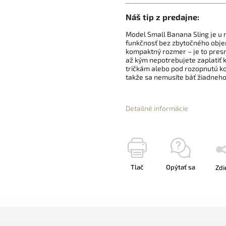
Náš tip z predajne:
Model Small Banana Sling je u 
funkčnosť bez zbytočného objem
kompaktný rozmer – je to presne
až kým nepotrebujete zaplatiť k
tričkám alebo pod rozopnutú koš
takže sa nemusíte báť žiadneh
Detailné informácie
Tlač
Opýtať sa
Zdi