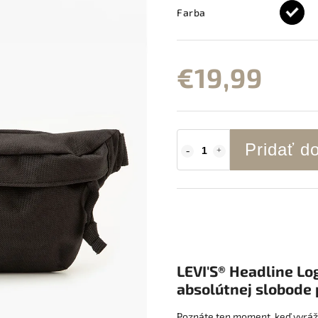
Farba
€19,99
Pridať d
LEVI'S® Headline Lo
absolútnej slobode
Poznáte ten moment, keď vyráž