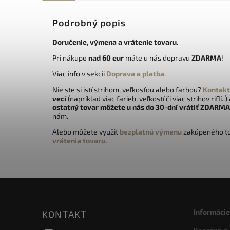
Podrobný popis
Doručenie, výmena a vrátenie tovaru.
Pri nákupe
nad 60 eur
máte u nás dopravu
ZDARMA
!
Viac info v sekcii
Doprava a platba
.
Nie ste si istí strihom, veľkosťou alebo farbou?
Kontakt
vecí
(napríklad viac farieb, veľkostí či viac strihov riflí..)
ostatný tovar môžete u nás do 30-dní vrátiť
ZDARMA
nám.
Alebo môžete využiť
bezplatnú výmenu
zakúpeného to
vrátenia tovaru.
Informácie
KONTAKT
Doprava a