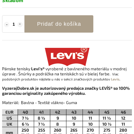
Skladom
Pridať do košíka
Pánske tenisky
Levi's®
vyrobené z bavlneného materiálu v modrej
úprave . Šnúrky a podrážka na teniskách sú v bielej farbe.
Viac
.
podobných produktov nájdete u nás v sekcii
značkových produktov
Levis
VyzerajDobre.sk je autorizovaný predajca značky LEVI´S® so 100%
garanciou originality zakúpeného výrobku.
Materiál: Bavlna
- Textilé vlákno- Guma
EUR
40
41
42
43
44
45
46
US
7 ½
8 ½
9
10
11
11 ½
12
UK
6 ½
7 ½
8
9
10
10 ½
11
250
255
260
265
270
275
280
mm