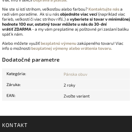
Nie ste si istí strihom, veľkosťou alebo farbou?
Kontaktujte nás
a
radi vám poradíme. Ak si u nás
objednáte viac vecí
(napríklad viac
farieb, veľkostí či viac strihov riflí..) a
vyberiete si tovar v minimálnej
hodnote 100 eur, ostatný tovar môžete u nás do 30-dní
vrátiť
ZDARMA
- a my vám preplatíme aj poštovné pri zaslaní balíku
späť k nám.
Alebo môžete využiť
bezplatnú výmenu
zakúpeného tovaru! Viac
info o možnosti
bezplatnej výmeny alebo vrátenia tovaru.
Dodatočné parametre
Kategória
:
Pánska obuv
Záruka
:
2 roky
EAN
:
Zvoľte variant
KONTAKT