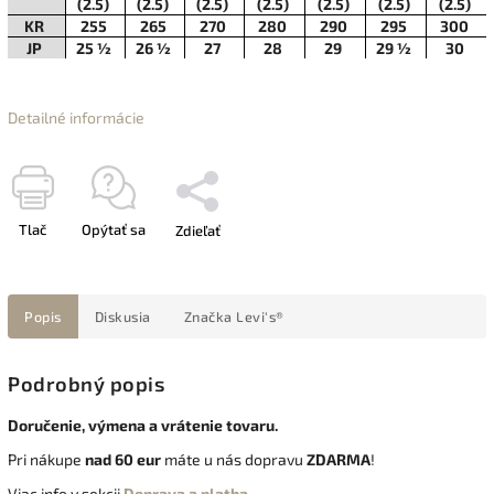
(2.5)
(2.5)
(2.5)
(2.5)
(2.5)
(2.5)
(2.5)
KR
255
265
270
280
290
295
300
JP
25 ½
26 ½
27
28
29
29 ½
30
Detailné informácie
Tlač
Opýtať sa
Zdieľať
Popis
Diskusia
Značka
Levi's®
Podrobný popis
Doručenie, výmena a vrátenie tovaru.
Pri nákupe
nad 60 eur
máte u nás dopravu
ZDARMA
!
Viac info v sekcii
Doprava a platba
.