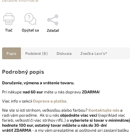
Detailné informácie
Tlač
Opýtať sa
Zdieľať
Popis
Podobné (8)
Diskusia
Značka
Levi's®
Podrobný popis
Doručenie, výmena a vrátenie tovaru.
Pri nákupe
nad 60 eur
máte u nás dopravu
ZDARMA
!
Viac info v sekcii
Doprava a platba
.
Nie ste si istí strihom, veľkosťou alebo farbou?
Kontaktujte nás
a
radi vám poradíme. Ak si u nás
objednáte viac vecí
(napríklad viac
farieb, veľkostí či viac strihov riflí..) a
vyberiete si tovar v minimálnej
hodnote 100 eur, ostatný tovar môžete u nás do 30-dní
vrátiť
ZDARMA
- a my vám preplatíme aj poštovné pri zaslaní balíku