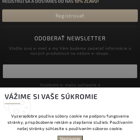
REGISTRUJ SA A DOSTANEŠ OD NÁS
10% ZĽAVU!
Registrovať
ODOBERAŤ NEWSLETTER
Vložte svoj e-mail a my Vám budeme zasielať informácie o
nových produktoch na našom e-shope.
Vložením e-mailu súhlasíte s
podmienkami ochrany osobných údajov
VÁŽIME SI VAŠE SÚKROMIE
Prihlásiť sa
Vyzerajdobre používa súbory cookie na podporu fungovania
stránky, prispôsobenie reklám a zlepšenie služieb. Používaním
Copyright 2026
Vyzeraj dobre
. Všetky práva vyhradené.
našej stránky súhlasíte s používaním súborov cookie.
Upraviť nastavenie cookies
DOPRAVA ZADARMO NAD 60 € | DODANIE V
Nastavenie