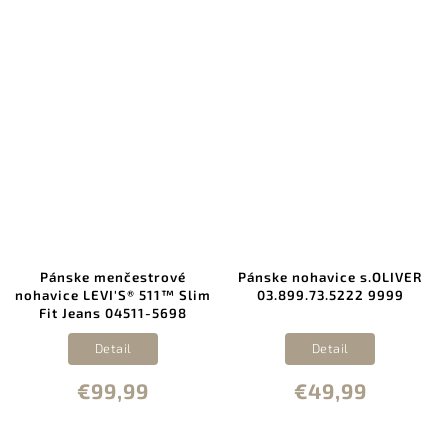
Pánske menčestrové
Pánske nohavice s.OLIVER
nohavice LEVI'S® 511™ Slim
03.899.73.5222 9999
Fit Jeans 04511-5698
Detail
Detail
€99,99
€49,99