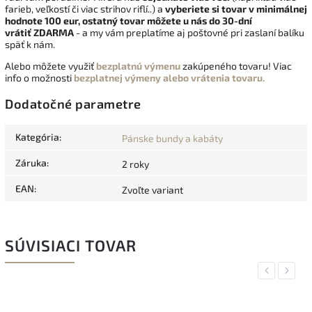
farieb, veľkostí či viac strihov riflí..) a
vyberiete si tovar v minimálnej
hodnote 100 eur, ostatný tovar môžete u nás do 30-dní
vrátiť
ZDARMA
- a my vám preplatíme aj poštovné pri zaslaní balíku
späť k nám.
Alebo môžete využiť
bezplatnú výmenu
zakúpeného tovaru! Viac
info o možnosti
bezplatnej výmeny alebo vrátenia tovaru.
Dodatočné parametre
Kategória
:
Pánske bundy a kabáty
Záruka
:
2 roky
EAN
:
Zvoľte variant
SÚVISIACI TOVAR
Previous
Next