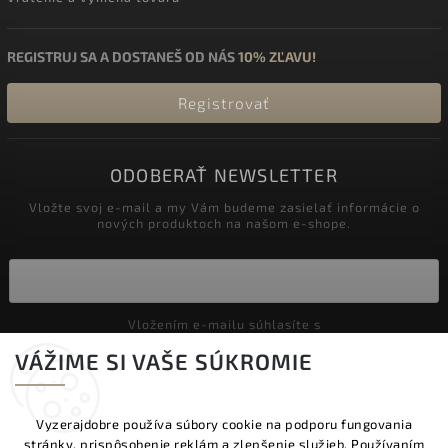
REGISTRUJ SA A DOSTANEŠ OD NÁS
10% ZĽAVU!
Registrovať
ODOBERAŤ NEWSLETTER
Vložte svoj e-mail a my Vám budeme zasielať informácie o
nových produktoch na našom e-shope.
Vložením e-mailu súhlasíte s
podmienkami ochrany osobných údajov
VÁŽIME SI VAŠE SÚKROMIE
Prihlásiť sa
Vyzerajdobre používa súbory cookie na podporu fungovania
stránky, prispôsobenie reklám a zlepšenie služieb. Používaním