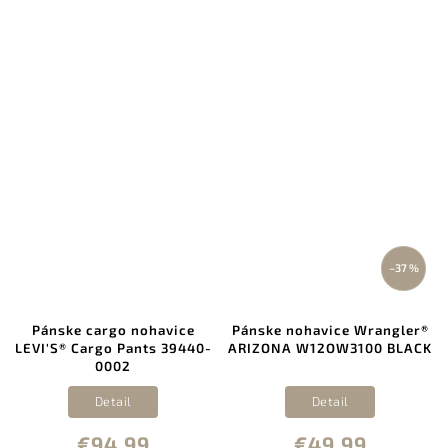
–37 %
Pánske cargo nohavice
Pánske nohavice Wrangler®
LEVI'S® Cargo Pants 39440-
ARIZONA W12OW3100 BLACK
0002
Detail
Detail
€94,99
€49,99