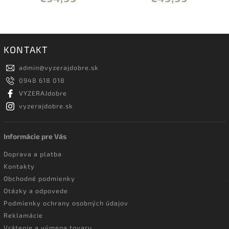
KONTAKT
admin
@
vyzerajdobre.sk
0948 618 018
VYZERAJdobre
vyzerajdobre.sk
Informácie pre Vás
Doprava a platba
Kontakty
Obchodné podmienky
Otázky a odpovede
Podmienky ochrany osobných údajov
Reklamácie
Vrátenie a výmena tovaru