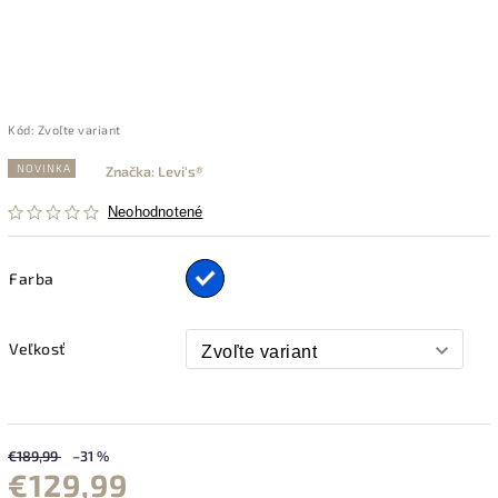
Kód:
Zvoľte variant
NOVINKA
Značka:
Levi's®
Neohodnotené
Farba
Veľkosť
€189,99
–31 %
€129,99