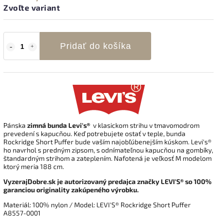
Zvoľte variant
Pridať do košíka
Pánska
zimná bunda Levi's®
v klasickom strihu
v tmavomodrom
prevedení s kapucňou.
Keď potrebujete ostať v teple, bunda
Rockridge Short Puffer bude vaším najobľúbenejším kúskom. Levi's®
ho navrhol s predným zipsom, s odnímateľnou kapucňou na gombíky,
štandardným strihom a zateplením. Nafotená je veľkosť M modelom
ktorý meria 188 cm.
VyzerajDobre.sk je autorizovaný predajca značky LEVI'S® so 100%
garanciou originality zakúpeného výrobku.
Materiál: 100% nylon / Model: LEVI'S® Rockridge Short Puffer
A8557-0001