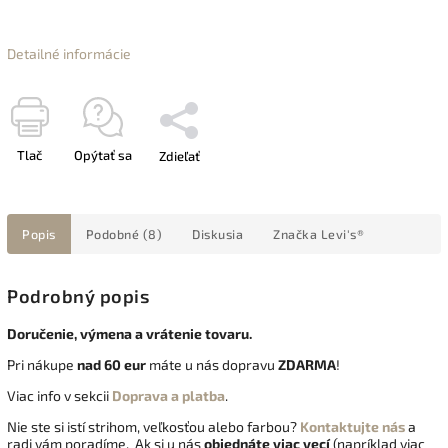
Detailné informácie
Tlač
Opýtať sa
Zdieľať
Popis
Podobné (8)
Diskusia
Značka
Levi's®
Podrobný popis
Doručenie, výmena a vrátenie tovaru.
Pri nákupe
nad 60 eur
máte u nás dopravu
ZDARMA
!
Viac info v sekcii
Doprava a platba
.
Nie ste si istí strihom, veľkosťou alebo farbou?
Kontaktujte nás
a
radi vám poradíme. Ak si u nás
objednáte viac vecí
(napríklad viac