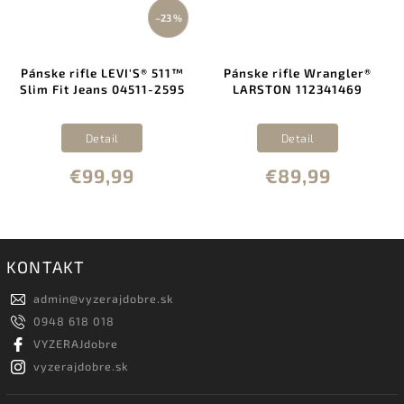
–23 %
Pánske rifle LEVI'S® 511™
Pánske rifle Wrangler®
Slim Fit Jeans 04511-2595
LARSTON 112341469
Detail
Detail
€99,99
€89,99
KONTAKT
admin
@
vyzerajdobre.sk
0948 618 018
VYZERAJdobre
vyzerajdobre.sk