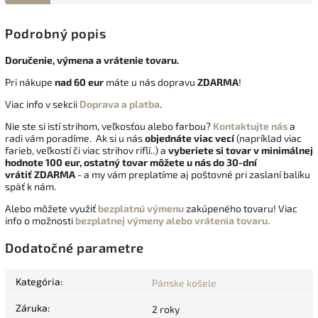
Podrobný popis
Doručenie, výmena a vrátenie tovaru.
Pri nákupe
nad 60 eur
máte u nás dopravu
ZDARMA
!
Viac info v sekcii
Doprava a platba
.
Nie ste si istí strihom, veľkosťou alebo farbou?
Kontaktujte nás
a
radi vám poradíme. Ak si u nás
objednáte viac vecí
(napríklad viac
farieb, veľkostí či viac strihov riflí..) a
vyberiete si tovar v minimálnej
hodnote 100 eur, ostatný tovar môžete u nás do 30-dní
vrátiť
ZDARMA
- a my vám preplatíme aj poštovné pri zaslaní balíku
späť k nám.
Alebo môžete využiť
bezplatnú výmenu
zakúpeného tovaru! Viac
info o možnosti
bezplatnej výmeny alebo vrátenia tovaru.
Dodatočné parametre
Kategória
:
Pánske košele
Záruka
:
2 roky