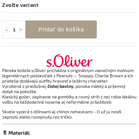
Zvoľte variant
Pridať do košíka
Pánska košeľa s.Oliver prichádza s originálnym vianočným motívom
legendárnych postavičiek z Peanuts — Snoopy, Charlie Brown a ich
priatelia dodávajú outfitu hravosť a ležérny charakter.
Vyrobená z priedušnej
čistej bavlny
, ponúka mäkký a príjemný
dotyk na pokožke.
Klasický golier, zapínanie na gombíky a rovný strih z nej robia ideálnu
voľbu na každodenné nosenie aj neformálne príležitosti.
Skvelo vyzerá s džínsami aj chinos nohavicami – či už ju nosíš
zapnutú alebo rozopnutú cez tričko.
🔖 Materiál: