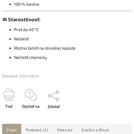
100 % bavlna
🧼 Starostlivosť:
Prať do 40 °C
Nebieliť
Možno žehliť na strednej teplote
Nečistiť chemicky
Detailné informácie
Tlač
Opýtať sa
Zdieľať
Popis
Podobné (2)
Diskusia
Značka
s.Oliver