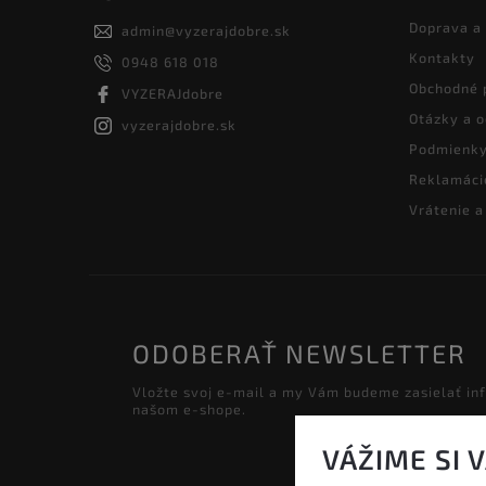
Doprava a
admin
@
vyzerajdobre.sk
Kontakty
0948 618 018
Obchodné 
VYZERAJdobre
Otázky a 
vyzerajdobre.sk
Podmienky
Reklamáci
Vrátenie 
ODOBERAŤ NEWSLETTER
Vložte svoj e-mail a my Vám budeme zasielať in
našom e-shope.
VÁŽIME SI 