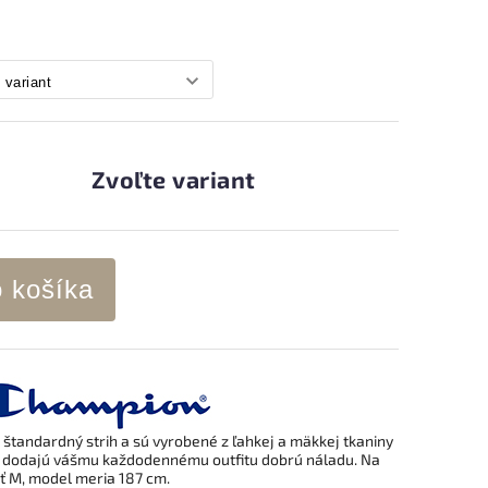
Zvoľte variant
o košíka
tandardný strih a sú vyrobené z ľahkej a mäkkej tkaniny
e, dodajú vášmu každodennému outfitu dobrú náladu.
Na
sť M, model meria 187 cm.