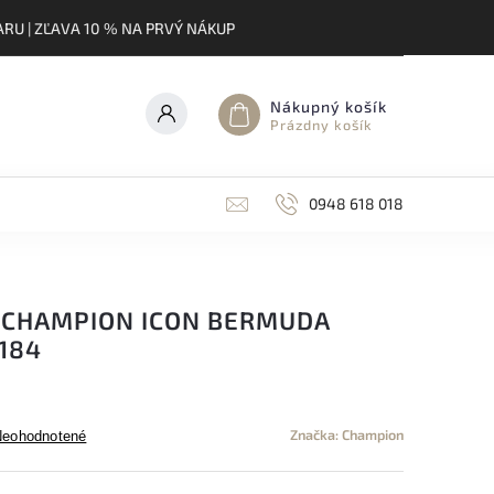
RU | ZĽAVA 10 % NA PRVÝ NÁKUP
Nákupný košík
Prázdny košík
0948 618 018
 CHAMPION ICON BERMUDA
184
Značka:
Champion
Neohodnotené