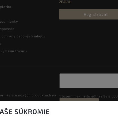
ZĽAVU!
 platba
Registrovať
podmienky
odpovede
 ochrany osobných údajov
e
a výmena tovaru
formácie o nových produktoch na
Vložením e-mailu súhlasíte s
pod
Prihlásiť sa
VAŠE SÚKROMIE