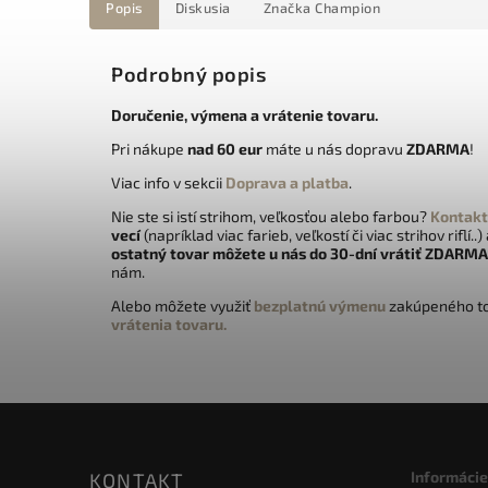
Popis
Diskusia
Značka
Champion
Podrobný popis
Doručenie, výmena a vrátenie tovaru.
Pri nákupe
nad 60 eur
máte u nás dopravu
ZDARMA
!
Viac info v sekcii
Doprava a platba
.
Nie ste si istí strihom, veľkosťou alebo farbou?
Kontakt
vecí
(napríklad viac farieb, veľkostí či viac strihov riflí..)
ostatný tovar môžete u nás do 30-dní vrátiť
ZDARMA
nám.
Alebo môžete využiť
bezplatnú výmenu
zakúpeného to
vrátenia tovaru.
Informácie
KONTAKT