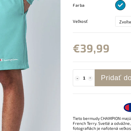
Farba
Veľkosť
€39,99
Pridať d
Tieto bermudy CHAMPION majú š
French Terry. Svetlé a odvážn
fotografiách je nafotená veľko