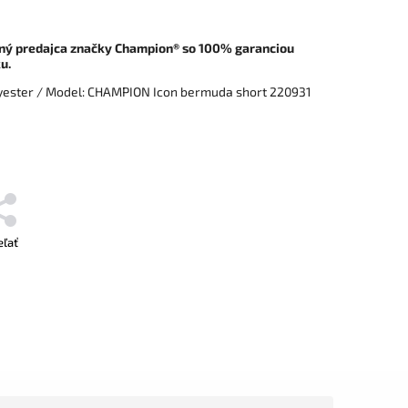
aný predajca značky
Champion
® so 100% garanciou
u.
lyester / Model: CHAMPION Icon bermuda short 220931
eľať