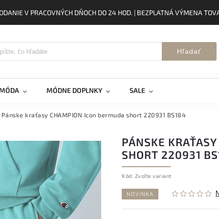
ODANIE V PRACOVNÝCH DŇOCH DO 24 HOD. | BEZPLATNÁ VÝMENA TOVA
Hľadať
 MÓDA
MÓDNE DOPLNKY
SALE
Pánske kraťasy CHAMPION Icon bermuda short 220931 BS184
PÁNSKE KRAŤASY
SHORT 220931 BS
Kód:
Zvoľte variant
NOVINKA