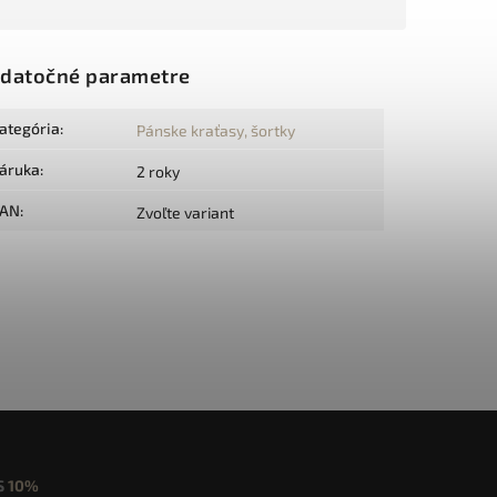
datočné parametre
ategória
:
Pánske kraťasy, šortky
áruka
:
2 roky
AN
:
Zvoľte variant
S
10%