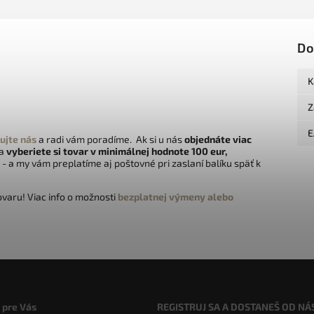
Do
K
Z
E
ujte nás
a radi vám poradíme. Ak si u nás
objednáte viac
 a
vyberiete si tovar v minimálnej hodnote 100 eur,
- a my vám preplatíme aj poštovné pri zaslaní balíku späť k
varu! Viac info o možnosti
bezplatnej výmeny alebo
 pre Vás
REGISTRUJ SA A DOSTANEŠ OD NÁ