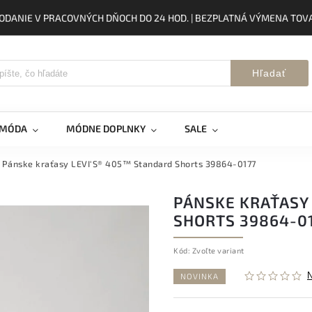
ODANIE V PRACOVNÝCH DŇOCH DO 24 HOD. | BEZPLATNÁ VÝMENA TOVA
Hľadať
 MÓDA
MÓDNE DOPLNKY
SALE
Pánske kraťasy LEVI'S® 405™ Standard Shorts 39864-0177
PÁNSKE KRAŤASY
SHORTS 39864-0
Kód:
Zvoľte variant
NOVINKA