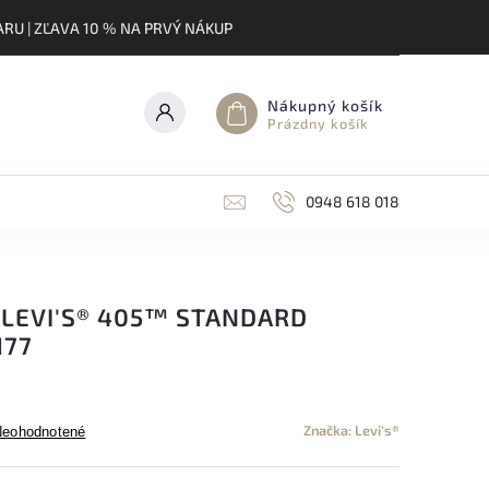
RU | ZĽAVA 10 % NA PRVÝ NÁKUP
Nákupný košík
Prázdny košík
0948 618 018
 LEVI'S® 405™ STANDARD
177
Značka:
Levi's®
Neohodnotené