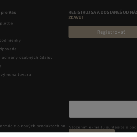
 pre Vás
REGISTRUJ SA A DOSTANEŠ OD NÁ
ZĽAVU!
 platba
Registrovať
podmienky
odpovede
 ochrany osobných údajov
e
a výmena tovaru
formácie o nových produktoch na
Vložením e-mailu súhlasíte s
pod