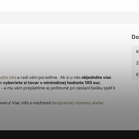
Do
K
Z
E
ujte nás
a radi vám poradíme. Ak si u nás
objednáte viac
 a
vyberiete si tovar v minimálnej hodnote 100 eur,
- a my vám preplatíme aj poštovné pri zaslaní balíku späť k
varu! Viac info o možnosti
bezplatnej výmeny alebo