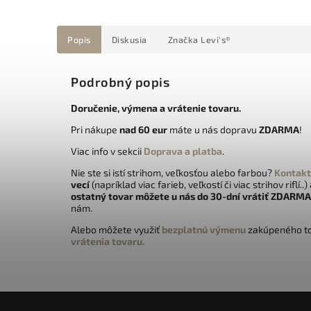
Popis
Diskusia
Značka
Levi's®
Podrobný popis
Doručenie, výmena a vrátenie tovaru.
Pri nákupe
nad 60 eur
máte u nás dopravu
ZDARMA
!
Viac info v sekcii
Doprava a platba
.
Nie ste si istí strihom, veľkosťou alebo farbou?
Kontakt
vecí
(napríklad viac farieb, veľkostí či viac strihov riflí..)
ostatný tovar môžete u nás do 30-dní vrátiť
ZDARMA
nám.
Alebo môžete využiť
bezplatnú výmenu
zakúpeného to
vrátenia tovaru.