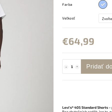
Farba
Veľkosť
€64,99
Pridať d
Levi's® 405 Standard Shorts – 
Bez zbytočných ozdôb, len to, n