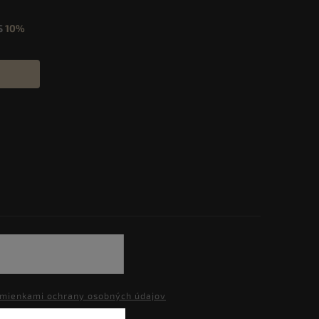
S
10%
mienkami ochrany osobných údajov