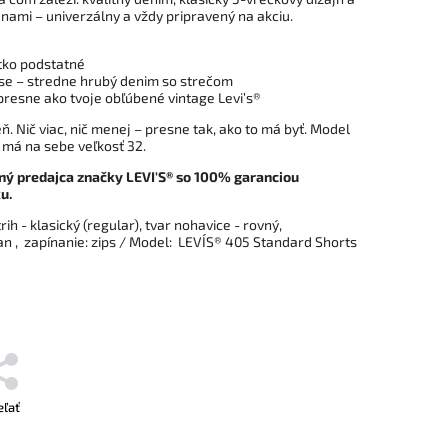
lenami – univerzálny a vždy pripravený na akciu.
etko podstatné
ase – stredne hrubý denim so strečom
presne ako tvoje obľúbené vintage Levi’s®
ň. Nič viac, nič menej – presne tak, ako to má byť. Model
 má na sebe veľkosť 32.
ný predajca značky LEVI'S® so 100% garanciou
u.
rih - klasický (regular), tvar nohavice - rovný,
an
, zapínanie: zips / Model: LEVI´S® 405 Standard Shorts
eľať