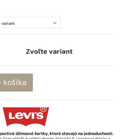
Zvoľte variant
o košíka
poctivé džínsové šortky, ktoré stavajú na jednoduchosti.
a čom záleží: kvalitný denim, klasický 5-vreckový dizajn a