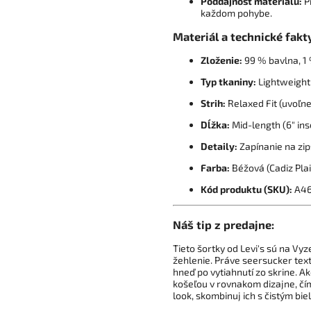
Poddajnosť materiálu:
P
každom pohybe.
Materiál a technické fakt
Zloženie:
99 % bavlna, 1 
Typ tkaniny:
Lightweight
Strih:
Relaxed Fit (uvoľne
Dĺžka:
Mid-length (6" ins
Detaily:
Zapínanie na zip
Farba:
Béžová (Cadiz Plai
Kód produktu (SKU):
A46
Náš tip z predajne:
Tieto šortky od Levi's sú na Vy
žehlenie. Práve seersucker tex
hneď po vytiahnutí zo skrine. Ak
košeľou v rovnakom dizajne, čím
look, skombinuj ich s čistým bie