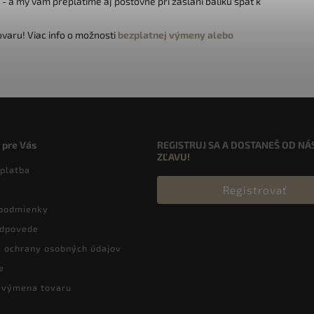
- a my vám preplatíme aj poštovné pri zaslaní balíku späť k
varu! Viac info o možnosti
bezplatnej výmeny alebo
 pre Vás
REGISTRUJ SA A DOSTANEŠ OD NÁ
ZĽAVU!
 platba
Registrovať
podmienky
odpovede
 ochrany osobných údajov
e
a výmena tovaru