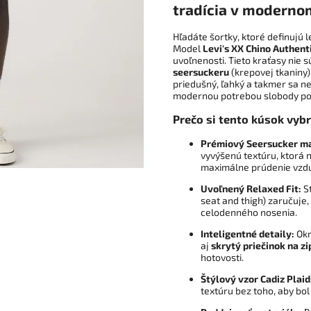
tradícia v moderno
Hľadáte šortky, ktoré definujú
Model
Levi's XX Chino Authent
uvoľnenosti. Tieto kraťasy nie 
seersuckeru
(krepovej tkaniny)
priedušný, ľahký a takmer sa nek
modernou potrebou slobody po
Prečo si tento kúsok vyb
Prémiový Seersucker ma
vyvýšenú textúru, ktorá 
maximálne prúdenie vzdu
Uvoľnený Relaxed Fit:
St
seat and thigh) zaručuje,
celodenného nosenia.
Inteligentné detaily:
Okr
aj
skrytý priečinok na zi
hotovosti.
Štýlový vzor Cadiz Plaid
textúru bez toho, aby bol