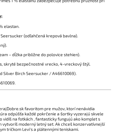
rímes 1 % elastanu zabezpečuje potrebnú pružnosť pri
y:
% elastan.
 Seersucker (odľahčená krepová bavlna).
ný).
eam – dĺžka približne do polovice stehien).
s, skryté bezpečnostné vrecko, 4-vreckový štýl.
d Silver Birch Seersucker / A46610069).
610069.
zerajDobre.sk favoritom pre mužov, ktorí nenávidia
túra odpúšťa každé pokrčenie a šortky vyzerajú skvele
o vidíš na fotkách , fantasticky fungujú ako komplet s
 vytvoríš moderný letný set. Ak chceš konzervatívnejší
lym tričkom Levi's a plátennými teniskami.