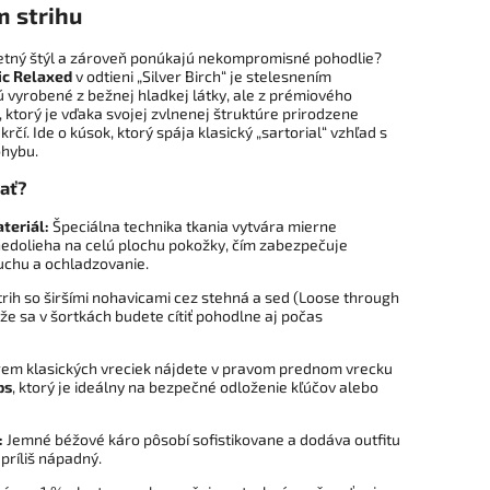
m strihu
 letný štýl a zároveň ponúkajú nekompromisné pohodlie?
ic Relaxed
v odtieni „Silver Birch“ je stelesnením
sú vyrobené z bežnej hladkej látky, ale z prémiového
, ktorý je vďaka svojej zvlnenej štruktúre prirodzene
rčí. Ide o kúsok, ktorý spája klasický „sartorial“ vzhľad s
hybu.
rať?
teriál:
Špeciálna technika tkania vytvára mierne
nedolieha na celú plochu pokožky, čím zabezpečuje
chu a ochladzovanie.
rih so širšími nohavicami cez stehná a sed (Loose through
 že sa v šortkách budete cítiť pohodlne aj počas
em klasických vreciek nájdete v pravom prednom vrecku
ps
, ktorý je ideálny na bezpečné odloženie kľúčov alebo
:
Jemné béžové káro pôsobí sofistikovane a dodáva outfitu
 príliš nápadný.