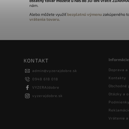
ostatný tovar môžete u nás do 30-dní vrátiť
ZDARMA
nám.
Alebo môžete využiť
bezplatnú výmenu
zakúpeného to
vrátenia tovaru.
Informácie
KONTAKT
Doprava a
admin
@
vyzerajdobre.sk
Kontakty
0948 618 018
Obchodné 
VYZERAJdobre
Otázky a 
vyzerajdobre.sk
Podmienky
Reklamáci
Vrátenie 