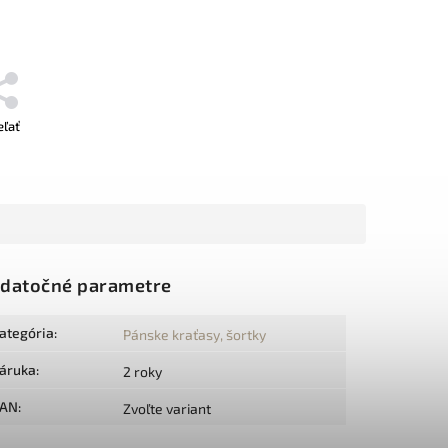
eľať
datočné parametre
ategória
:
Pánske kraťasy, šortky
áruka
:
2 roky
AN
:
Zvoľte variant