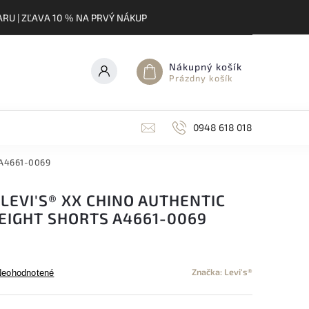
RU | ZĽAVA 10 % NA PRVÝ NÁKUP
Nákupný košík
Prázdny košík
0948 618 018
s A4661-0069
LEVI'S® XX CHINO AUTHENTIC
EIGHT SHORTS A4661-0069
Značka:
Levi's®
Neohodnotené