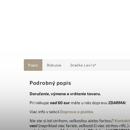
Popis
Diskusia
Značka
Levi's®
Podrobný popis
Doručenie, výmena a vrátenie tovaru.
Pri nákupe
nad 60 eur
máte u nás dopravu
ZDARMA
!
Viac info v sekcii
Doprava a platba
.
Nie ste si istí strihom, veľkosťou alebo farbou?
Kontakt
vecí
(napríklad viac farieb, veľkostí či viac strihov riflí..)