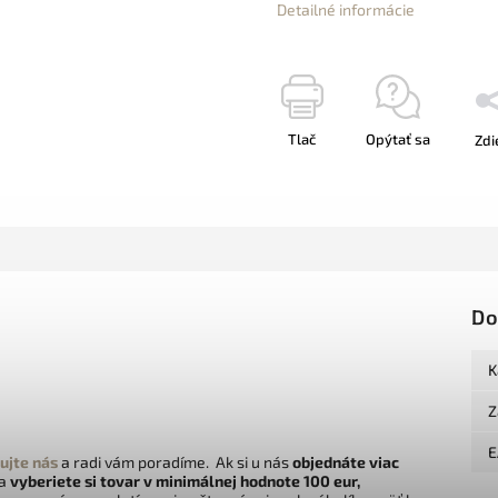
Detailné informácie
Tlač
Opýtať sa
Zdi
Do
K
Z
E
ujte nás
a radi vám poradíme. Ak si u nás
objednáte viac
 a
vyberiete si tovar v minimálnej hodnote 100 eur,