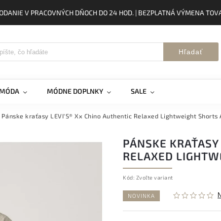
ODANIE V PRACOVNÝCH DŇOCH DO 24 HOD. | BEZPLATNÁ VÝMENA TOVA
Hľadať
 MÓDA
MÓDNE DOPLNKY
SALE
Pánske kraťasy LEVI'S® Xx Chino Authentic Relaxed Lightweight Short
PÁNSKE KRAŤASY 
RELAXED LIGHTW
Kód:
Zvoľte variant
NOVINKA