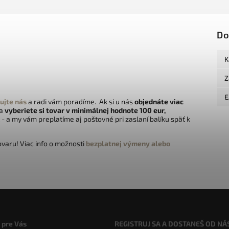
Do
K
Z
E
ujte nás
a radi vám poradíme. Ak si u nás
objednáte viac
 a
vyberiete si tovar v minimálnej hodnote 100 eur,
- a my vám preplatíme aj poštovné pri zaslaní balíku späť k
varu! Viac info o možnosti
bezplatnej výmeny alebo
 pre Vás
REGISTRUJ SA A DOSTANEŠ OD NÁ