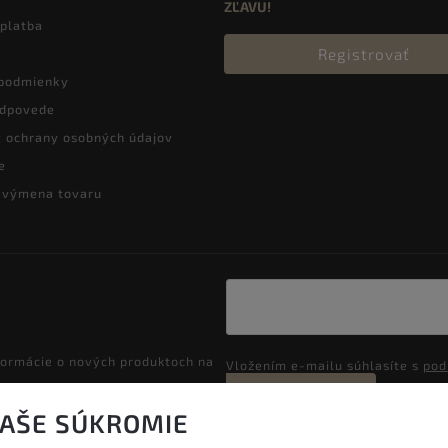
ZĽAVU!
 platba
Registrovať
podmienky
odpovede
 ochrany osobných údajov
e
a výmena tovaru
formácie o nových produktoch na
Vložením e-mailu súhlasíte s
pod
Prihlásiť sa
VAŠE SÚKROMIE