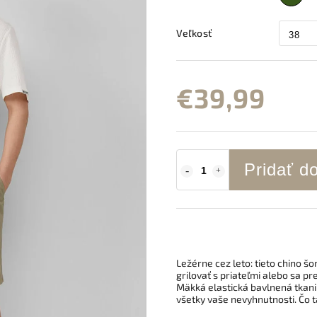
Veľkosť
€39,99
Pridať d
Ležérne cez leto: tieto chino š
grilovať s priateľmi alebo sa p
Mäkká elastická bavlnená tkani
všetky vaše nevyhnutnosti. Čo t