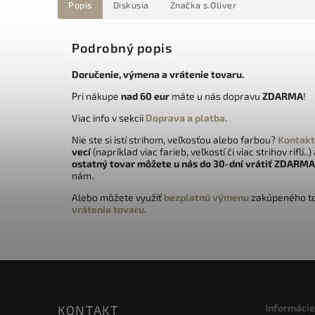
Popis
Diskusia
Značka
s.Oliver
Podrobný popis
Doručenie, výmena a vrátenie tovaru.
Pri nákupe
nad 60 eur
máte u nás dopravu
ZDARMA
!
Viac info v sekcii
Doprava a platba
.
Nie ste si istí strihom, veľkosťou alebo farbou?
Kontakt
vecí
(napríklad viac farieb, veľkostí či viac strihov riflí..)
ostatný tovar môžete u nás do 30-dní vrátiť
ZDARMA
nám.
Alebo môžete využiť
bezplatnú výmenu
zakúpeného to
vrátenia tovaru.
Informácie
KONTAKT