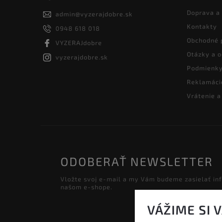
Doprava a
admin
@
vyzerajdobre.sk
Kontakty
0948 618 018
Obchodné 
VYZERAJdobre
Otázky a 
vyzerajdobre.sk
Podmienky
Reklamáci
Vrátenie 
ODOBERAŤ NEWSLETTER
Vložte svoj e-mail a my Vám budeme zasielať in
našom e-shope.
VÁŽIME SI 