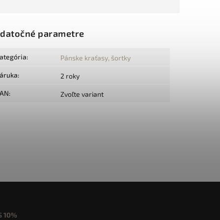
datočné parametre
ategória
:
Pánske kraťasy, šortky
áruka
:
2 roky
AN
:
Zvoľte variant
S
10%