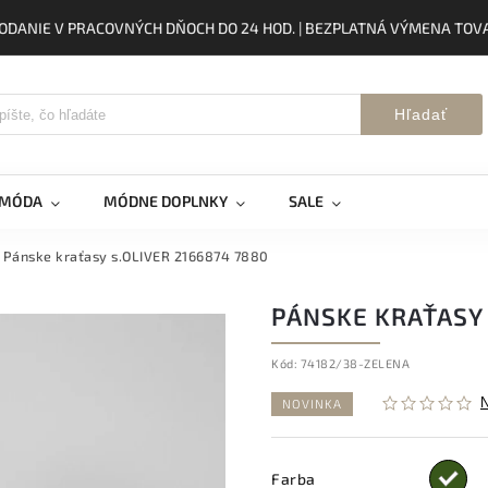
ODANIE V PRACOVNÝCH DŇOCH DO 24 HOD. | BEZPLATNÁ VÝMENA TOVA
Hľadať
 MÓDA
MÓDNE DOPLNKY
SALE
Pánske kraťasy s.OLIVER 2166874 7880
PÁNSKE KRAŤASY 
Kód:
74182/38-ZELENA
NOVINKA
Farba