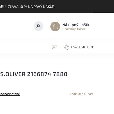
RU | ZĽAVA 10 % NA PRVÝ NÁKUP
Nákupný košík
Prázdny košík
0948 618 018
S.OLIVER 2166874 7880
Značka:
s.Oliver
Neohodnotené