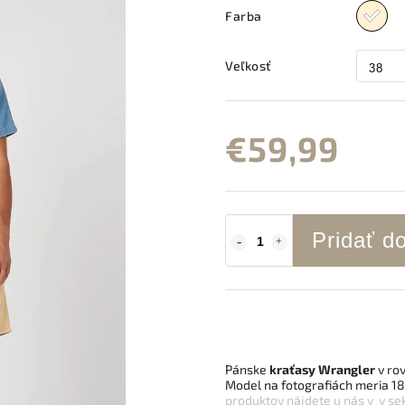
Farba
Veľkosť
€59,99
Pridať d
Pánske
kraťasy Wrangler
v ro
Model na fotografiách meria 1
produktov nájdete u nás v v sek