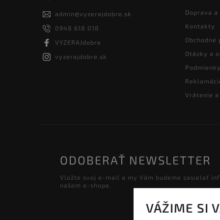
Doprava a
admin
@
vyzerajdobre.sk
Kontakty
0948 618 018
Obchodné 
VYZERAJdobre
Otázky a 
vyzerajdobre.sk
Podmienky
Reklamáci
Vrátenie 
ODOBERAŤ NEWSLETTER
Vložte svoj e-mail a my Vám budeme zasielať in
našom e-shope.
VÁŽIME SI 