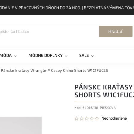
ODANIE V PRACOVNÝCH DŇOCH DO 24 HOD. | BEZPLATNÁ VÝMENA TOVA
Hľadať
 MÓDA
MÓDNE DOPLNKY
SALE
Pánske kraťasy Wrangler® Casey Chino Shorts W1C1FUC25
PÁNSKE KRAŤASY
SHORTS W1C1FUC
Kód:
64016/38-PIESKOVA
Neohodnotené