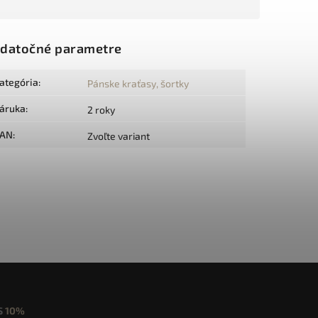
datočné parametre
ategória
:
Pánske kraťasy, šortky
áruka
:
2 roky
AN
:
Zvoľte variant
S
10%