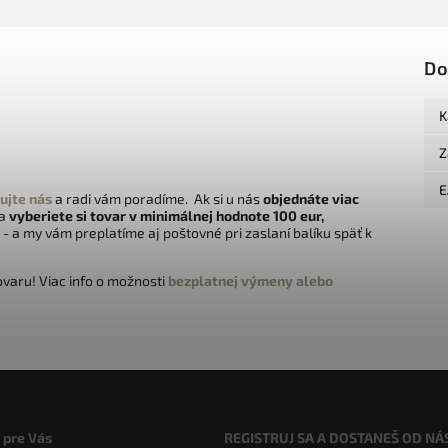
Do
K
Z
E
ujte nás
a radi vám poradíme. Ak si u nás
objednáte viac
 a
vyberiete si tovar v minimálnej hodnote 100 eur,
- a my vám preplatíme aj poštovné pri zaslaní balíku späť k
varu! Viac info o možnosti
bezplatnej výmeny alebo
 pre Vás
REGISTRUJ SA A DOSTANEŠ OD NÁ