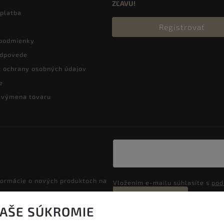
ZĽAVU!
 platba
Registrovať
podmienky
odpovede
 ochrany osobných údajov
e
a výmena tovaru
formácie o nových produktoch na
Vložením e-mailu súhlasíte s
pod
Prihlásiť sa
VAŠE SÚKROMIE