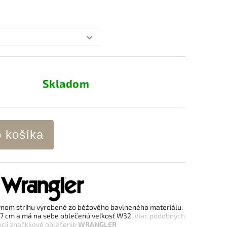
Skladom
o košíka
vnom strihu vyrobené zo béžového bavlneného materiálu.
87 cm a má na sebe oblečenú veľkosť W32.
Viac podobných
cii
značkkové oblečenie
WRANGLER