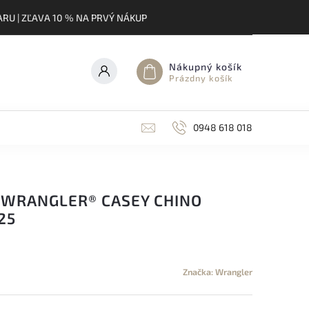
RU | ZĽAVA 10 % NA PRVÝ NÁKUP
Nákupný košík
Prázdny košík
0948 618 018
 WRANGLER® CASEY CHINO
25
Značka:
Wrangler