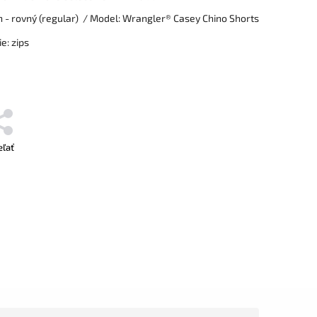
rih - rovný (regular) / Model: Wrangler® Casey Chino Shorts
e: zips
eľať