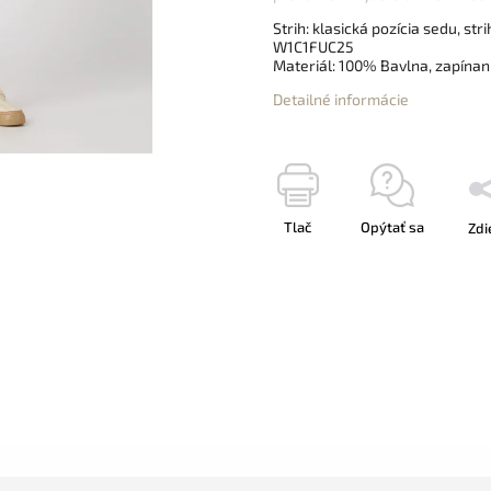
Strih: klasická pozícia sedu, st
W1C1FUC25
Materiál: 100% Bavlna, zapínani
Detailné informácie
Tlač
Opýtať sa
Zdi