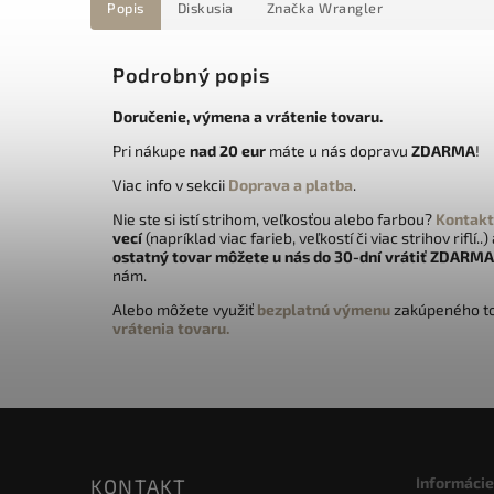
Popis
Diskusia
Značka
Wrangler
Podrobný popis
Doručenie, výmena a vrátenie tovaru.
Pri nákupe
nad 20 eur
máte u nás dopravu
ZDARMA
!
Viac info v sekcii
Doprava a platba
.
Nie ste si istí strihom, veľkosťou alebo farbou?
Kontakt
vecí
(napríklad viac farieb, veľkostí či viac strihov riflí..)
ostatný tovar môžete u nás do 30-dní vrátiť
ZDARMA
nám.
Alebo môžete využiť
bezplatnú výmenu
zakúpeného to
vrátenia tovaru.
Informácie
KONTAKT