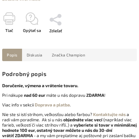
Tlač
Opýtať sa
Zdieľať
Popis
Diskusia
Značka
Champion
Podrobný popis
Doručenie, výmena a vrátenie tovaru.
Pri nákupe
nad 60 eur
máte u nás dopravu
ZDARMA
!
Viac info v sekcii
Doprava a platba
.
Nie ste si istí strihom, veľkosťou alebo farbou?
Kontaktujte nás
a
radi vám poradíme. Ak si u nás
objednáte viac vecí
(napríklad viac
farieb, veľkostí či viac strihov riflí..) a
vyberiete si tovar v minimálnej
hodnote 100 eur, ostatný tovar môžete u nás do 30-dní
vrátiť
ZDARMA
- a my vám preplatíme aj poštovné pri zaslaní balíku