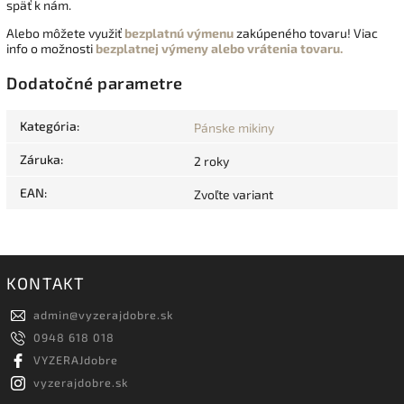
späť k nám.
Alebo môžete využiť
bezplatnú výmenu
zakúpeného tovaru! Viac
info o možnosti
bezplatnej výmeny alebo vrátenia tovaru.
Dodatočné parametre
Kategória
:
Pánske mikiny
Záruka
:
2 roky
EAN
:
Zvoľte variant
KONTAKT
admin
@
vyzerajdobre.sk
0948 618 018
VYZERAJdobre
vyzerajdobre.sk