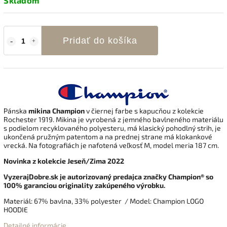
Skladom
Pridať do košíka
Pánska
mikina
Champion
v čiernej
farbe s kapucňou
z kolekcie
Rochester 1919
.
Mikina je vyrobená z jemného bavlneného materiálu
s podielom recyklovaného polyesteru, má klasický pohodlný strih, je
ukončená pružným patentom
a na prednej strane má klokankové
vrecká.
Na fotografiách je nafotená veľkosť M, model meria 187 cm.
Novinka z kolekcie J
eseň/Zima 2022
VyzerajDobre.sk je autorizovaný predajca značky
Champion
® so
100% garanciou originality zakúpeného výrobku.
Materiál: 67
% bavlna, 33% polyester
/ Model: Champion LOGO
HOODIE
Detailné informácie