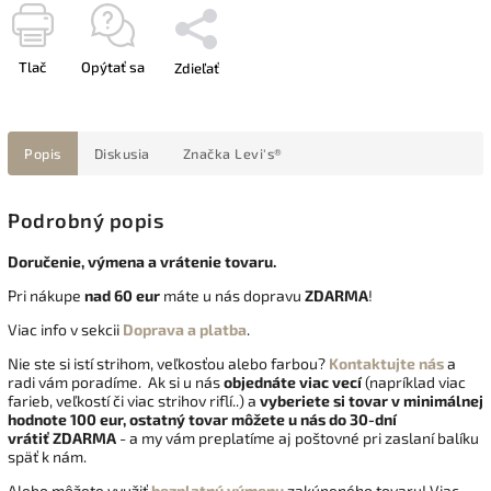
Tlač
Opýtať sa
Zdieľať
Popis
Diskusia
Značka
Levi's®
Podrobný popis
Doručenie, výmena a vrátenie tovaru.
Pri nákupe
nad 60 eur
máte u nás dopravu
ZDARMA
!
Viac info v sekcii
Doprava a platba
.
Nie ste si istí strihom, veľkosťou alebo farbou?
Kontaktujte nás
a
radi vám poradíme. Ak si u nás
objednáte viac vecí
(napríklad viac
farieb, veľkostí či viac strihov riflí..) a
vyberiete si tovar v minimálnej
hodnote 100 eur, ostatný tovar môžete u nás do 30-dní
vrátiť
ZDARMA
- a my vám preplatíme aj poštovné pri zaslaní balíku
späť k nám.
Alebo môžete využiť
bezplatnú výmenu
zakúpeného tovaru! Viac