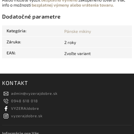
info o možnosti
bezplatnej výmeny alebo vrátenia tovaru.
Dodatočné parametre
Kategória
:
Pánske mikiny
Záruka
:
2 roky
EAN
:
Zvoľte variant
KONTAKT
admin
@
vyzerajdobre.sk
0948 618 018
VYZERAJdobre
vyzerajdobre.sk
Informácie pre Vás