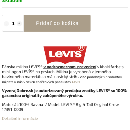
Skladom
Pridať do košíka
Pánska mikina LEVI'S®
v nadrozmernom prevedení
v khaki farbe s
mini logon LEVI´S® na prsiach
. Mikina je vyrobená z jemného
bavlneného materiálu a má klasický strih
.
Viac podobných produktov
nájdete u nás v sekcii
značkových produktov
Levis
VyzerajDobre.sk je autorizovaný predajca značky LEVI'S® so 100%
garanciou originality zakúpeného výrobku.
Materiál: 100% Bavlna / Model: LEVI'S® Big & Tall Original Crew
17391-0009
Detailné informácie