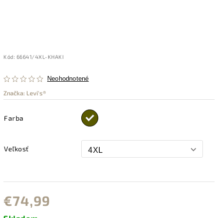
Kód:
66641/4XL-KHAKI
Neohodnotené
Značka:
Levi's®
Farba
Veľkosť
€74,99