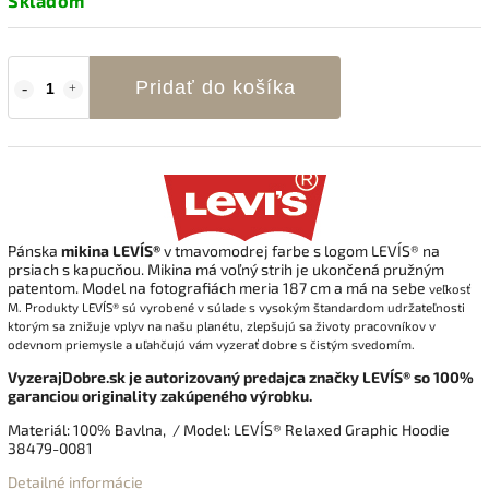
Skladom
Pridať do košíka
Pánska
mikina
LEVI´S®
v tmavomodrej
farbe s logom LEVI´S® na
prsiach s kapucňou. Mikina má voľný strih je ukončená pružným
patentom
. Model na fotografiách meria 187 cm a má na sebe
veľkosť
M.
Produkty
LEVI´S®
sú vyrobené v súlade s
vysokým štandardom udržateľnosti
ktorým sa znižuje vplyv na našu planétu, zlepšujú sa životy pracovníkov v
odevnom priemysle a uľahčujú vám vyzerať dobre s čistým svedomím.
VyzerajDobre.sk je autorizovaný predajca značky LEVI´S® so 100%
garanciou originality zakúpeného výrobku.
Materiál: 100% Bavlna, / Model: LEVI´S® Relaxed Graphic Hoodie
38479-0081
Detailné informácie